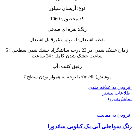
نوع: آریسان سیلور
کد محصول: 1069
رنگ: نقره ای صدفی
نقطه اشتعال: آب پایه / غیرقابل اشتعال
زمان خشک شدن: در 23 درجه سانتيگراد خشك شدن سطحي : 5
ساعت خشک شدن کامل : 24 ساعت
رقیق کننده: آب
پوشش( m2/lit): با توجه به هموار بودن سطح 7
افزودن به علاقه مندی
اطلاعات بیشتر
نمایش سریع
افزودن به مقایسه
رنگ سواحلی آبی یک کیلویی ساندورا