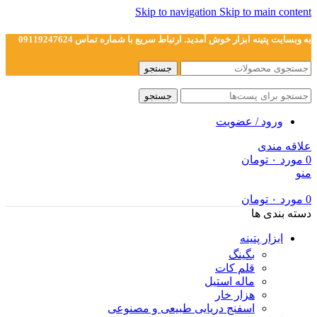
Skip to navigation
Skip to main content
به وبسایت پتینه ابزار خوش آمدید. ارتباط سریع با شماره تماس 09119247624
جستجو
جستجو
ورود / عضویت
علاقه مندی
0
مورد
۰
تومان
منو
0
مورد
۰
تومان
دسته بندی ها
ابزار پتینه
بگینگ
قلم کات
ماله استیل
هزار خار
اسفنج دریایی طبیعی و مصنوعی