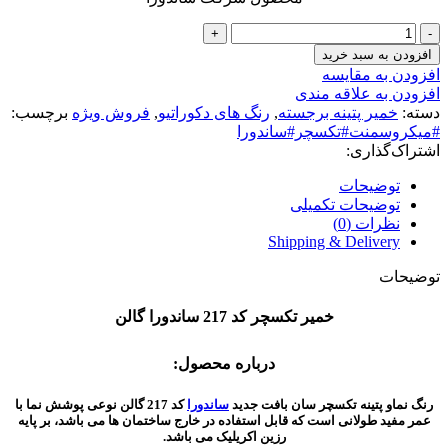
خمیر
تکسچر
افزودن به سبد خرید
کد
افزودن به مقایسه
217
افزودن به علاقه مندی
ساندورا
دسته:
خمیر پتینه برجسته
,
رنگ های دکوراتیو
,
فروش ویژه
برچسب:
گالن
#میکروسمنت#تکسچر#ساندورا
عدد
اشتراک‌گذاری:
توضیحات
توضیحات تکمیلی
نظرات (0)
Shipping & Delivery
توضیحات
خمیر تکسچر کد 217 ساندورا گالن
درباره محصول:
رنگ نماو پتینه تکسچر سان بافت جدید
ساندورا
کد 217 گالن نوعی پوشش نما با
عمر مفید طولانی است که قابل استفاده در خارج ساختمان ها می باشد، بر پایه
رزین اکریلیک می باشد.