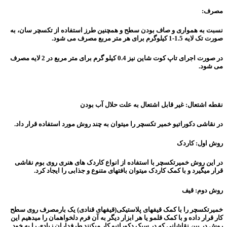
مصرف:
نسبت به همواری و صاف بودن سطح و همچنین طرز استفاده از تکسچر سان، به
صورت تک لایه 1.5-1 کیلوگرم برای هر متر مربع مصرف می شود.
در صورت اجرای تاپ کوت شاین نیز 0.4 کیلو گرم برای متر مربع در 2 لایه مصرف
می شود.
نقطه اشتعال: غیر قابل اشتعال به علت حلال آب بودن
در نقاشی دکوراتیو خمیر تکسچر را میتوان به چند روش مورد استفاده قرار داد.
روش اول: کاردک
در این روش خمیرتکسچر با استفاده از انواع کاردک های هنری روی بوم نقاشی
قرار میگیرد و با کمک کاردک میتوان بافتهای متنوع و جذابی را ایجاد کرد.
روش دوم: قیف
خمیرتکسچر را با کمک قیفهای پلاستیکی(قیفهای قنادی) یک بارمصرف روی سطح
کار قرار داده و با کمک قلمو یا هر ابزار دیگر به آن فرم دلخواهمان را میدهیم این
روش در بین نقاشانی که در سبک دکوراتیو کار میکنند طرفداران زیادی را به خود