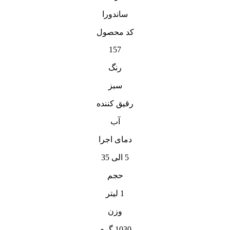
ساندورا
کد محصول
157
رنگ
سبز
رقیق کننده
آب
دمای اجرا
5 الی 35
حجم
1 لیتر
وزن
1030 گرم