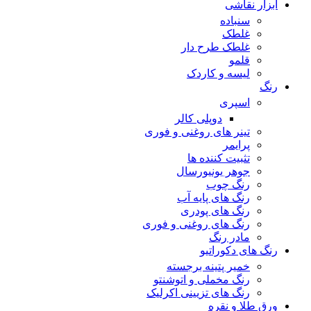
ابزار نقاشی
سنباده
غلطک
غلطک طرح دار
قلمو
لیسه و کاردک
رنگ
اسپری
دوپلی کالر
تینر های روغنی و فوری
پرایمر
تثبیت کننده ها
جوهر یونیورسال
رنگ چوب
رنگ‌ های پایه آب
رنگ های پودری
رنگ‌ های روغنی و فوری
مادر رنگ
رنگ های دکوراتیو
خمیر پتینه برجسته
رنگ مخملی و اتوشنتو
رنگ های تزیینی اکرلیک
ورق طلا و نقره