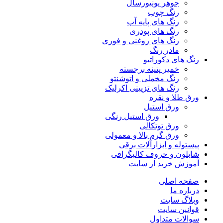
جوهر یونیورسال
رنگ چوب
رنگ‌ های پایه آب
رنگ های پودری
رنگ‌ های روغنی و فوری
مادر رنگ
رنگ های دکوراتیو
خمیر پتینه برجسته
رنگ مخملی و اتوشنتو
رنگ های تزیینی اکرلیک
ورق طلا و نقره
ورق استیل
ورق استیل رنگی
ورق توتکالی
ورق گرم بالا و معمولی
پیستوله و ابزارآلات برقی
شابلون و حروف کالیگرافی
آموزش خرید از سایت
صفحه اصلی
درباره ما
وبلاگ سایت
قوانین سایت
سوالات متداول