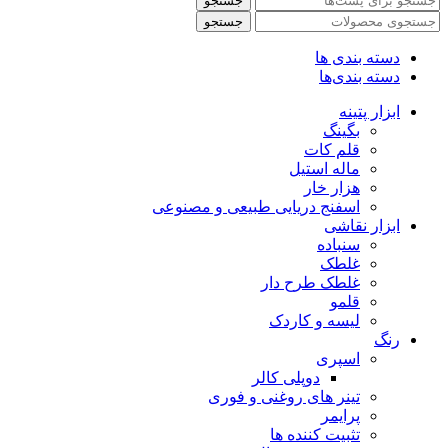
جستجو
جستجو
دسته بندی ها
دسته بندی‌ها
ابزار پتینه
بگینگ
قلم کات
ماله استیل
هزار خار
اسفنج دریایی طبیعی و مصنوعی
ابزار نقاشی
سنباده
غلطک
غلطک طرح دار
قلمو
لیسه و کاردک
رنگ
اسپری
دوپلی کالر
تینر های روغنی و فوری
پرایمر
تثبیت کننده ها