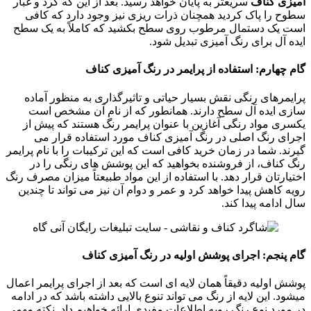
آمیزی کناف
سریعتر به پایان خواهد رسید. بعد از این که گرد و غبار
سطوح را پاک کردید همچنان ذرات ریزی نیز وجود دارد که کافی
است یک دستمال مرطوب روی سطح بکشید که کاملاً به یک سطح
ایده آل برای رنگ آمیزی تبدیل شود.
گام چهارم: استفاده از پرایمر در رنگ آمیزی کناف
پرایمرهای رنگی نقش بسیار حیاتی و تاثیرگذاری به منظور آماده
سازی ایده آل سطح دارند. همانطور که از نام آن مشخص است
یکسری مواد رنگی آغازین با عنوان پرایمر رنگ هستند که پیش از
اجرای رنگ اصلی در رنگ آمیزی کناف مورد استفاده قرار می
گیرند. شما در زمان خرید کافی است که این ترکیبات را با نام پرایمر
رنگ کناف، از فروشنده بخواهید که این پوشش های رنگی را در
اختیارتان قرار دهد. با استفاده از این مواد طبیعتاً میزان مصرف رنگ
رویه کاهش پیدا خواهد کرد و عمر و دوام آن نیز می تواند تا چندین
سال ادامه پیدا کند.
گام پنجم: اجرای پوشش اولیه در رنگ آمیزی کناف
پوشش اولیه دقیقاً همان لایه ای است که بعد از اجرای پرایمر اعمال
میشود. این لایه از رنگ می تواند تنوع بالایی داشته باشد که در ادامه
در مورد نوع رنگ رویه اطلاعات مفیدی ارائه خواهیم داد. نکته مهمی