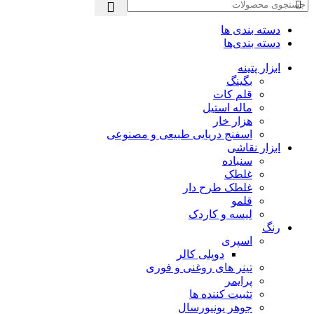
دسته بندی ها
دسته بندی‌ها
ابزار پتینه
بگینگ
قلم کات
ماله استیل
هزار خار
اسفنج دریایی طبیعی و مصنوعی
ابزار نقاشی
سنباده
غلطک
غلطک طرح دار
قلمو
لیسه و کاردک
رنگ
اسپری
دوپلی کالر
تینر های روغنی و فوری
پرایمر
تثبیت کننده ها
جوهر یونیورسال