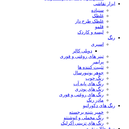
ابزار نقاشی
سنباده
غلطک
غلطک طرح دار
قلمو
لیسه و کاردک
رنگ
اسپری
دوپلی کالر
تینر های روغنی و فوری
پرایمر
تثبیت کننده ها
جوهر یونیورسال
رنگ چوب
رنگ‌ های پایه آب
رنگ های پودری
رنگ‌ های روغنی و فوری
مادر رنگ
رنگ های دکوراتیو
خمیر پتینه برجسته
رنگ مخملی و اتوشنتو
رنگ های تزیینی اکرلیک
ورق طلا و نقره