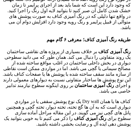
که وجود دارد این است که شما باید بعد از اجرای پرایمر تا زمان
خشک شدن کامل آن صبر کنید تا بتوانید لایه اول رنگ را اجرا کنید.
در واقع تنها دلیلی که در رنگ آمیزی کناف به صورت پوشش های
متوالی از قبیل پرایمر و رنگ رویه وجود دارد افزایش دوام آن می
باشد.
طریقه رنگ آمیزی کناف؛ معرفی ۶ گام مهم
رنگ آمیزی کناف
بر خلاف بسیاری از پروژه های نقاشی ساختمان
یک روند متفاوتی را دنبال می کند. همان طور که می دانید سطوحی
دیواری در بخش داخلی ساختمان در اغلب مواقع ساخته شده از
مصالح سیمانی یا گچی می باشد. اما در مواردی ممکن است نقاطی
از سازه مانند سقف ساخته شده با پوشش ها یا صفحات کناف باشد.
این نوع پوشش ها ساختار متفاوتی نسبت به دیوارهای معمولی دارند
و اجرای
رنگ آمیزی ساختمان
بر روی اینگونه سطوح نیازمند تدابیر
خاصی می باشد.
کناف ها یا همان Dry wall یک نوع پوشش سقفی یا در مواردي
دیواری است که به آن ها گچ تخته، تخته دیوار، تخته گچی و همچنین
پانل های گچی نیز می گویند. در این مقاله مراحل آماده سازی
سطوح برای
رنگ آمیزی کناف
را ذکر می کنیم تا به خوبی بتوانید یک
پوشش دهی ایده آل و رضایت بخشی داشته باشید.