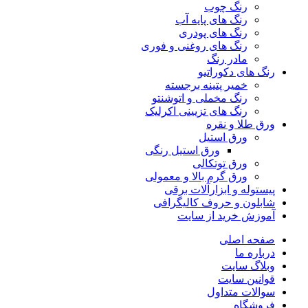
رنگ چوب
رنگ‌ های پایه آب
رنگ های پودری
رنگ‌ های روغنی و فوری
مادر رنگ
رنگ های دکوراتیو
خمیر پتینه برجسته
رنگ مخملی و اتوشنتو
رنگ های تزیینی اکرلیک
ورق طلا و نقره
ورق استیل
ورق استیل رنگی
ورق توتکالی
ورق گرم بالا و معمولی
پیستوله و ابزارآلات برقی
شابلون و حروف کالیگرافی
آموزش خرید از سایت
صفحه اصلی
درباره ما
وبلاگ سایت
قوانین سایت
سوالات متداول
فروشگاه