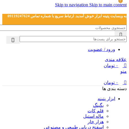
0
0
0
Skip to navigation
Skip to main content
به وبسایت پتینه ابزار خوش آمدید. ارتباط سریع با شماره تماس 09119247624
ورود / عضویت
علاقه مندی
۰
تومان
منو
۰
تومان
دسته بندی ها
ابزار پتینه
بگینگ
قلم کات
ماله استیل
هزار خار
اسفنج دریایی طبیعی و مصنوعی