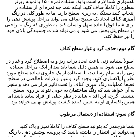
ناهمواری شما لازم است با یک سنباده نمره ۱۵۰ یا نمونه ریزتر
سطوح را کاملاً صاف کنید. اینکه شما چه نمره ای از سنباده را
انتخاب کنید بستگی به زبری سطح دارد. اما به طور کلی در
رنگ
آمیزی کناف
ایجاد یک سطح صاف می تواند مراحل پوشش دهی را
برای شما فوق العاده سهل و آسان کند. به طوری که رنگ به راحتی
در سطح پنل پخش می شود و می تواند شدت چسبندگی بالای خود
را نیز حفظ کند.
گام دوم: حذف گرد و غبار سطح کناف
اصولاً سنباده زنی باعث ایجاد ذرات ریز و به اصطلاح گرد و غبار در
سطح می شود. به همین دلیل شما باید بعد از آنکه مراحل سنباده
زنی را به اتمام رساندید، با استفاده از یک جاروی ساده سطح مورد
نظر را پاکسازی کنید. وجود گرد و غبار و ذرات ناخالصی در سطح
قطعاً عملیات رنگ آمیزی کناف را تحت تاثیر قرار می دهد و منجر
به آن خواهد شد که
رنگ ساختمان
به خوبی نتواند بر روی سطح
بنشیند. اگرچه این اقدام شاید در نظر خیلی از افراد ساده باشد اما
همین پاکسازی اولیه تعیین کننده کیفیت پوشش نهایی خواهد بود.
گام سوم: استفاده از دستمال مرطوب
شما هرچقدر که بتوانید سطح کناف را کاملا تمیز و پاک کنید
می‌توانید این انتظار را داشته باشید که پروسه پوشش دهی یا
رنگ