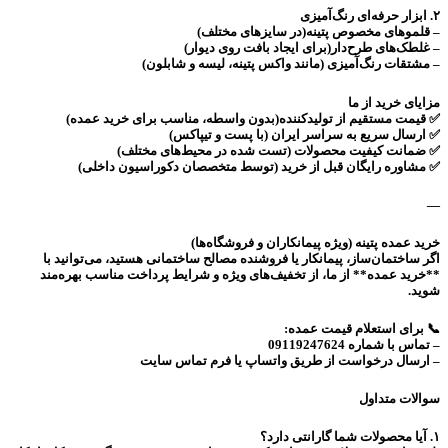
۲. ابزار حرفه‌ای رنگ‌آمیزی
– قلموهای مخصوص پتینه(در سایزهای مختلف)
– غلطک‌های طرح‌دار(برای ایجاد بافت روی دیوار)
– مشتقات رنگ‌آمیزی (مانند واکس پتینه، لیسه و شابلون)
مزایای خرید از ما
✅ قیمت مستقیم از تولیدکننده(بدون واسطه، مناسب برای خرید عمده)
✅ ارسال سریع به سراسر ایران (با پست و تیپاکس)
✅ ضمانت کیفیت محصولات (تست شده در محیط‌های مختلف)
✅ مشاوره رایگان قبل از خرید (توسط متخصصان دکوراسیون داخلی)
—
خرید عمده پتینه (ویژه پیمانکاران و فروشگاه‌ها)
اگر ساختمان‌ساز، پیمانکار یا فروشنده مصالح ساختمانی هستید، می‌توانید با
**خرید عمده** از ما، از تخفیف‌های ویژه و شرایط پرداخت مناسب بهره‌مند
شوید.
📞 برای استعلام قیمت عمده:
– تماس با شماره 09119247624
– ارسال درخواست از طریق واتساپ یا فرم تماس سایت
سوالات متداول
۱. آیا محصولات شما گارانتی دارد؟