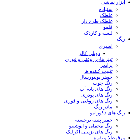
ابزار نقاشی
سنباده
غلطک
غلطک طرح دار
قلمو
لیسه و کاردک
رنگ
اسپری
دوپلی کالر
تینر های روغنی و فوری
پرایمر
تثبیت کننده ها
جوهر یونیورسال
رنگ چوب
رنگ‌ های پایه آب
رنگ های پودری
رنگ‌ های روغنی و فوری
مادر رنگ
رنگ های دکوراتیو
خمیر پتینه برجسته
رنگ مخملی و اتوشنتو
رنگ های تزیینی اکرلیک
ورق طلا و نقره