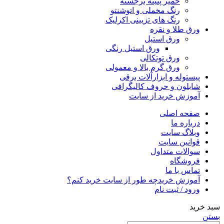
خمیر پتینه برجسته
رنگ مخملی و اتوشنتو
رنگ های تزیینی اکرلیک
ورق طلا و نقره
ورق استیل
ورق استیل رنگی
ورق توتکالی
ورق گرم بالا و معمولی
پیستوله و ابزارآلات برقی
شابلون و حروف کالیگرافی
آموزش خرید از سایت
صفحه اصلی
درباره ما
وبلاگ سایت
قوانین سایت
سوالات متداول
فروشگاه
تماس با ما
آموزش خرید
چه طور از سایت خرید کنم؟
ورود / ثبت نام
سبد خرید
بستن