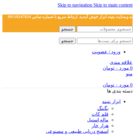
Skip to navigation
Skip to main content
به وبسایت پتینه ابزار خوش آمدید. ارتباط سریع با شماره تماس 09119247624
جستجو
جستجو
ورود / عضویت
علاقه مندی
0
مورد
۰
تومان
منو
0
مورد
۰
تومان
دسته بندی ها
ابزار پتینه
بگینگ
قلم کات
ماله استیل
هزار خار
اسفنج دریایی طبیعی و مصنوعی