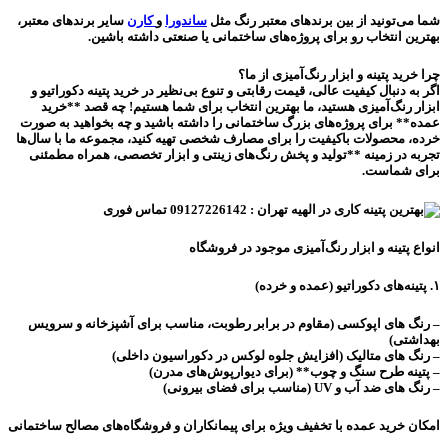
شما می‌تونید از بین
برندهای معتبر رنگ
مثل
ساندورا
و
کارن
سایر برندهای معتبر،
بهترین انتخاب رو برای پروژه‌های ساختمانی یا صنعتی داشته باشین.
چرا خرید پتینه و ابزار رنگ‌آمیزی از ما؟
اگر به دنبال کیفیت عالی، قیمت رقابتی و تنوع بی‌نظیر در خرید پتینه دکوراتیو و
ابزار رنگ‌آمیزی هستید، ما بهترین انتخاب برای شما هستیم! چه قصد **خرید
عمده** برای پروژه‌های بزرگ ساختمانی را داشته باشید و چه بخواهید به صورت
خرده، محصولات باکیفیت را برای مصارف شخصی تهیه کنید، مجموعه ما با سال‌ها
تجربه در زمینه **تولید و پخش رنگ‌های زینتی و ابزار تخصصی، همراه مطمئنی
برای شماست.
انواع پتینه و ابزار رنگ‌آمیزی موجود در فروشگاه
۱. پتینه‌های دکوراتیو (عمده و خرده)
– رنگ های اپوکسی (مقاوم در برابر رطوبت، مناسب برای آشپزخانه و سرویس
بهداشتی)
– رنگ های متالیک (افزایش جلوه لوکس در دکوراسیون داخلی)
– پتینه طرح سنگ و چوب** (برای دیوارپوش‌های مدرن)
– رنگ های ضد آب و UV (مناسب برای فضای بیرونی)
امکان خرید عمده با تخفیف ویژه برای پیمانکاران و فروشگاه‌های مصالح ساختمانی