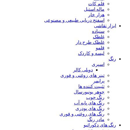
قلم کات
ماله استیل
هزار خار
اسفنج دریایی طبیعی و مصنوعی
ابزار نقاشی
سنباده
غلطک
غلطک طرح دار
قلمو
لیسه و کاردک
رنگ
اسپری
دوپلی کالر
تینر های روغنی و فوری
پرایمر
تثبیت کننده ها
جوهر یونیورسال
رنگ چوب
رنگ‌ های پایه آب
رنگ های پودری
رنگ‌ های روغنی و فوری
مادر رنگ
رنگ های دکوراتیو