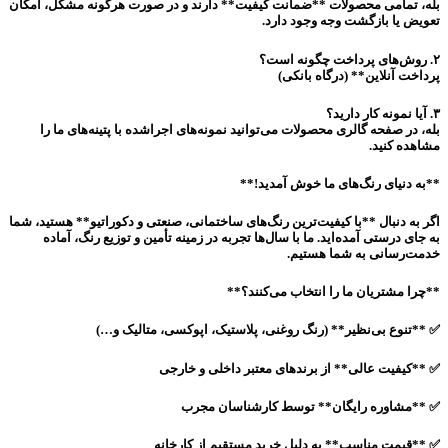
بله، تمامی محصولات **ضمانت کیفیت** دارند و در صورت هرگونه مشکل، امکان
تعویض یا بازگشت وجه وجود دارد.
۲. روش‌های پرداخت چگونه است؟
پرداخت آنلاین** (درگاه بانکی)
۳. آیا نمونه کار دارید؟
بله، در صفحه گالری محصولات می‌توانید نمونه‌های اجراشده با پتینه‌های ما را
مشاهده کنید.
**به دنیای رنگ‌های ما خوش آمدید!**
اگر به دنبال **با کیفیت‌ترین رنگ‌های ساختمانی، صنعتی و دکوراتیو** هستید، شما
به جای درستی آمده‌اید. ما با سال‌ها تجربه در زمینه تأمین و توزیع رنگ، آماده
خدمت‌رسانی به شما هستیم.
**چرا مشتریان ما را انتخاب می‌کنند؟**
✅ **تنوع بی‌نظیر** (رنگ روغنی، پلاستیک، اپوکسی، متالیک و…)
✅ **کیفیت عالی** از برندهای معتبر داخلی و خارجی
✅ **مشاوره رایگان** توسط کارشناسان مجرب
✅ **قیمت مناسب** به دلیل خرید مستقیم از کارخانه