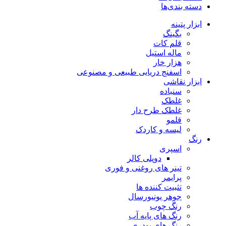
دسته بندی‌ها
ابزار پتینه
بگینگ
قلم کات
ماله استیل
هزار خار
اسفنج دریایی طبیعی و مصنوعی
ابزار نقاشی
سنباده
غلطک
غلطک طرح دار
قلمو
لیسه و کاردک
رنگ
اسپری
دوپلی کالر
تینر های روغنی و فوری
پرایمر
تثبیت کننده ها
جوهر یونیورسال
رنگ چوب
رنگ‌ های پایه آب
رنگ های پودری