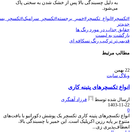
به دلیل چسبندگی بالا پس از خشک شدن به سختی پاک
می‌شود.
#تکسچر#انواع_تکسچر#خمیر_برجسته#تکسچر_سرامیک#تکسچر_ب
جدیدتر
حقایق جذاب در مورد رنگ ها
بازگشت به لیست
قدیمی‌تر
ترکیب رنگ نسکافه ای
مطالب مرتبط
22
بهمن
وبلاگ سایت
انواع تکسچرهای پتینه کاری
ارسال شده توسط
فرزاد آهنگری
1403-11-22
0
انواع تکسچرهای پتینه کاری تکسچر یک پوشش دکوراتیو با بافت‌های
متنوع بر پایه رزین اکریلیک است. این خمیر با چسبندگی بالا،
انعطاف‌پذیری زی...