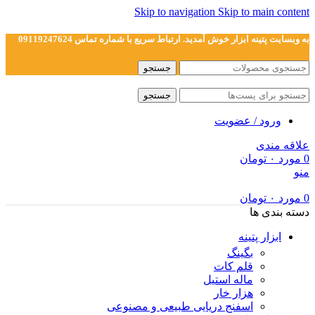
Skip to navigation
Skip to main content
به وبسایت پتینه ابزار خوش آمدید. ارتباط سریع با شماره تماس 09119247624
جستجو
جستجو
ورود / عضویت
علاقه مندی
0
مورد
۰
تومان
منو
0
مورد
۰
تومان
دسته بندی ها
ابزار پتینه
بگینگ
قلم کات
ماله استیل
هزار خار
اسفنج دریایی طبیعی و مصنوعی