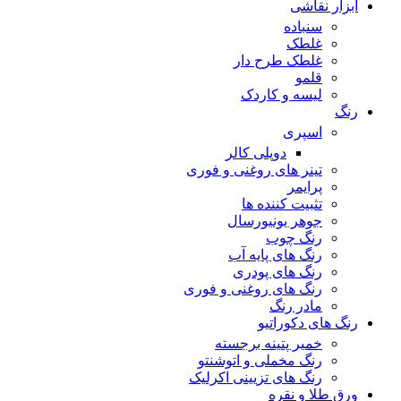
ابزار نقاشی
سنباده
غلطک
غلطک طرح دار
قلمو
لیسه و کاردک
رنگ
اسپری
دوپلی کالر
تینر های روغنی و فوری
پرایمر
تثبیت کننده ها
جوهر یونیورسال
رنگ چوب
رنگ‌ های پایه آب
رنگ های پودری
رنگ‌ های روغنی و فوری
مادر رنگ
رنگ های دکوراتیو
خمیر پتینه برجسته
رنگ مخملی و اتوشنتو
رنگ های تزیینی اکرلیک
ورق طلا و نقره