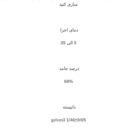
سازی کنید
دمای اجرا
5 الی 35
درصد جامد
68%
دانیسته
1/46±0/05 gr/cm3