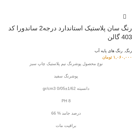
رنگ سان پلاستیک استاندارد درجه2 ساندورا کد
403 گالن
رنگ
,
رنگ‌ های پایه آب
۱,۰۶۰,۰۰۰
تومان
نوع محصول پوشرنگ نیم پلاستیک چاپ سبز
پوشرنگ سفید
دانسیته 1/62±0/05 gr/cm3
PH 8
درصد جامد % 66
براقیت مات