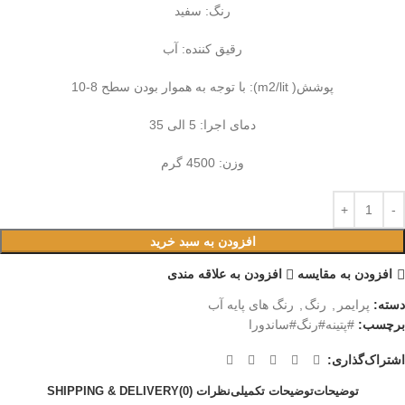
رنگ: سفید
رقیق کننده: آب
پوشش( m2/lit): با توجه به هموار بودن سطح 8-10
دمای اجرا: 5 الی 35
وزن: 4500 گرم
افزودن به سبد خرید
افزودن به مقایسه
افزودن به علاقه مندی
دسته:
پرایمر
,
رنگ
,
رنگ‌ های پایه آب
برچسب:
#پتینه#رنگ#ساندورا
اشتراک‌گذاری:
توضیحات
توضیحات تکمیلی
نظرات (0)
SHIPPING & DELIVERY