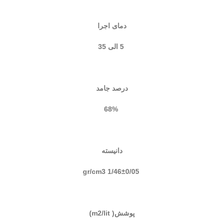
دمای اجرا
5 الی 35
درصد جامد
68%
دانیسته
1/46±0/05 gr/cm3
پوشش( m2/lit)