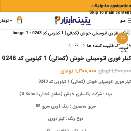
Skip to navigation
Skip to main content
0
منو
۰
تومان
برای بزرگنمایی کلیک کنید
-7%
خانه
رنگ
تثبیت کننده ها
فروخته
شده
کیلر فوری اتومبیلی خوش (کحالی) 1 کیلویی کد 0248
۱,۳۰۰,۰۰۰
تومان
۱,۴۰۰,۰۰۰
تومان
کیلر فوری اتومبیلی خوش (کحالی) 1 کیلویی کد 0248
برند : شرکت رنگسازی خوش (صادق کحالی S.Kahali)
سری محصول : رنگ فوری سری 88
نوع رنگ : کیلر فوری
فام رنگ : شفاف بی رنگ