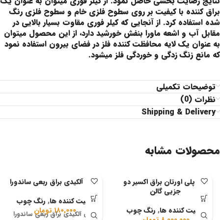
نتایج رضایت بخشی حاصل نمود. از کیلر فوری میتوان به عنوان یک
براق کننده با کیفیت بر روی سطوح فلزی خام و سطوح فلزی رنگ
شده استفاده کرد. از آنجایی که کیلر فوری مقاوت بسیار بالایی در
مقابل آب و اشعه ماورا بنفش خورشید دارد، از این محصول میتوان
به عنوان یک لایه محافظت کننده فلز در فضای بیرون استفاده نمود
که مانع زنگ زدگی و خوردگی فلز میشود.
توضیحات تکمیلی
نظرات (0)
Shipping & Delivery
محصولات مشابه
لاک پلی اورتان براق اکسیر دو
جلای آلکیدی براق ربعی ساندورا
جزیی گالن
تثبیت کننده ها
,
رنگ چوب
تثبیت کننده ها
,
رنگ چوب
۱۸۰,۰۰۰
تومان
جلای آلکیدی براق ربعی ساندورا
۸,۰۰۰,۰۰۰
تومان