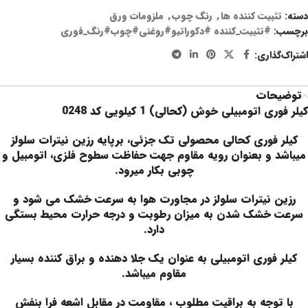
دسته:
تثبیت کننده ها
,
رنگ چوب
,
ملزومات ورق
برچسب:
#تثبیت_کننده #دکوراتیو#روغنی#چوب#رنگ_فوری
اشتراک‌گذاری:
توضیحات
کیلر فوری اتومبیلی خوش (کحالی) 1 کیلویی کد 0248
کیلر فوری کحالی محصولی تک جزئی، برپايه رزين نیترات سلولز
میباشد و بعنوان رویه مقاوم جهت حفاظت سطوح فلزی، اتومبیل و
چوبی بکار میرود.
رزين نیترات سلولز در مجاورت هوا به سرعت خشک می شود و
سرعت خشک شدن به میزان رطوبت و درجه حرارت محیط بستگی
دارد.
کیلر فوری اتومبیلی به عنوان یک جلا دهنده و براق کننده بسیار
مقاوم میباشد.
با توجه به براقیت مطلوب ، مقاومت در مقابل اشعه فرا بنفش