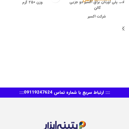
لاک پلی اورتان براق اکسیر دو جزیی
وزن ۲۵۰ گرم
گالن
شرکت اکسیر
حلال تینر فوری
براق
وزن :۴ کیلو کیلر یک لیتر هاردنر
:::: ارتباط سریع با شماره تماس 09119247624::::