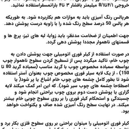
خروجی ۴/۱تا8/۱ ميليمتر بافشار ۳ تا۴ باراتمسفراستفاده نمائيد.
هرپالس رنگ آمیزی باید به موازات هم بکاربرده شود. به طوریکه
هر پالس 50 درصد سطح رنگ شده را با زاویه درست پوشش دهد.
جهت اطمینان از ضخامت مدنظر، باید زوایا، لبه های تیز، پرچ ها و
قسمتهای ناهموار مجددا پوشش دهی گردد.
در صورت استفاده از کیلر فوری اتومبیلی جهت پوشش دادن به
چوب خام، تاکید میگردد پس از تسطیح کردن سطوح ناهموار چوب
بواسطه سمباده مخصوص چوب با گرید مناسب (سمباده گرید 80 تا
150) ، از یک لایه سیلر فوری مخصوص چوب بعنوان آستر استفاده
شود تا بطور کامل چشمه های چوب خام اشباع یا پر شود( یا
اصطلاحا چشمه های چوب سیر شود). که این امر کمک میکند لایه
گزاری یا پوشش دست دوم بروی چوب براحتی انجام شود و
چسبندگی و استحکام کیلر فوری را بر روی سطوح چوبی خام بیشتر
میکند. در نهایت سطح رنگ آمیزی شده صاف و یکنواخت خواهد
بود.
کیلر فوری اتومبیلی را میتوان براحتی بر روی سطوح فلزی بکار برد و