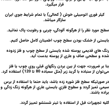
قرار میگیرد.
کیلر فوری اتومبیلی خوش ( کحالی) با تمام شرايط جوی ايران
سازگار میباشد.
سطح مورد نظر را از هرگونه آلودگی، چربی و رطوبت پاک نمائید.
بایستی از خشک بودن سطح چوب اطمینان کامل حاصل کنیم.
رﻧﮓ ﻫﺎي ﻗﺪﯾﻤﯽ پوسته شده ﺑﺎﯾﺴﺘﯽ از ﺳﻄﺢ چوب و فلز زدوده
ﺷﺪه و ﺳﻄﺤﯽ ﺻﺎف و عاری از پوسته ﺑﺪﺳﺖ آﯾﺪ.
ﺑﻨﺎ ﺑﺮ ﺿﺮورت، ﺟﻬﺖ از ﺑﯿﻦ ﺑﺮدن رﻧﮕﻬﺎي ﻗﺒﻠﯽ روی چوب یا فلز
ﻣﯽﺗﻮان از ﺳﻨﺒﺎده با گرید زبر (مثل سمباده 80 تا 120) اﺳﺘﻔﺎده ﮐﺮد.
در ﺻﻮرﺗﯿﮑﻪ ﺳﻄﺢ فلز ﺷﻮره زده ﺑﺎﺷﺪ، ﺑﺎﯾﺪ ﺣﺘﻤﺎ ﺑﺎ اﺳﺘﻔﺎده از ﺑﺮس
سیمی ﺗﻤﯿﺰ ﮔﺮدد و سطوح ﻓﻠﺰي ﺑﺎﯾﺴﺘﯽ ﻋﺎري از ﻫﺮﮔﻮﻧﻪ زﻧﮓ زدﮔﯽ و
ﺑﺮاده باشند.
کلیه تجهیزات قبل از استفاده با تینر شستشو تمییز گردد.