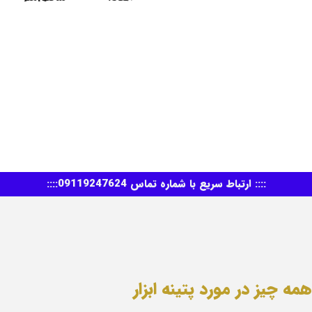
جنس بدنه و دسته: پلاستیک
فشرده
جنس کفی: فوم
ابعاد کفی: 8*22 سانتی‌متر
:::: ارتباط سریع با شماره تماس 09119247624::::
همه چیز در مورد پتینه ابزار