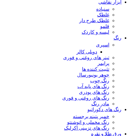
ابزار نقاشی
سنباده
غلطک
غلطک طرح دار
قلمو
لیسه و کاردک
رنگ
اسپری
دوپلی کالر
تینر های روغنی و فوری
پرایمر
تثبیت کننده ها
جوهر یونیورسال
رنگ چوب
رنگ‌ های پایه آب
رنگ های پودری
رنگ‌ های روغنی و فوری
مادر رنگ
رنگ های دکوراتیو
خمیر پتینه برجسته
رنگ مخملی و اتوشنتو
رنگ های تزیینی اکرلیک
ورق طلا و نقره