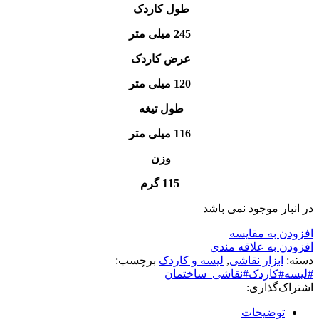
طول کاردک
245 میلی متر
عرض کاردک
120 میلی متر
طول تیغه
116 میلی متر
وزن
115 گرم
در انبار موجود نمی باشد
افزودن به مقایسه
افزودن به علاقه مندی
دسته:
ابزار نقاشی
,
لیسه و کاردک
برچسب:
#لیسه#کاردک#نقاشی_ساختمان
اشتراک‌گذاری:
توضیحات