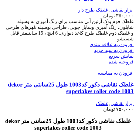
ابزار نقاشی
,
غلطک طرح دار
۳۵۰,۰۰۰
تومان
غلطک فوم یدک آرتین آبی مناسب برای رنگ آمیزی به وسیله
شابلون، رنگ آمیزی وسایل چوبی، طراحی بوسیله مُهرهای طرحی
و غلطک دوم غلطک طرح کاغذ دیواری. 6 اینچ ، 15 سانتیمتر قابل
شستشو
افزودن به علاقه مندی
افزودن به سبد خرید
نمایش سریع
فروخته شده
افزودن به مقایسه
غلطک نقاشی دکور کد1003 طول 25سانتی متر dekor
superlakes roller code 1003
ابزار نقاشی
,
غلطک
۷۵۰,۰۰۰
تومان
غلطک نقاشی دکور کد1003 طول 25سانتی متر dekor
superlakes roller code 1003