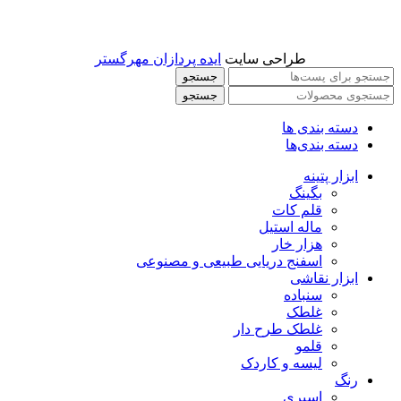
طراحی سایت
ایده پردازان مهرگستر
جستجو
جستجو
دسته بندی ها
دسته بندی‌ها
ابزار پتینه
بگینگ
قلم کات
ماله استیل
هزار خار
اسفنج دریایی طبیعی و مصنوعی
ابزار نقاشی
سنباده
غلطک
غلطک طرح دار
قلمو
لیسه و کاردک
رنگ
اسپری