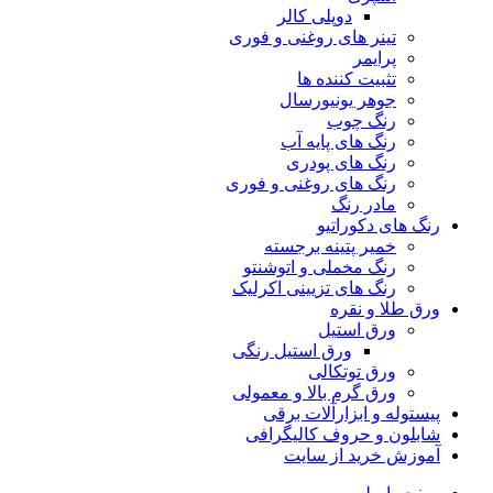
دوپلی کالر
تینر های روغنی و فوری
پرایمر
تثبیت کننده ها
جوهر یونیورسال
رنگ چوب
رنگ‌ های پایه آب
رنگ های پودری
رنگ‌ های روغنی و فوری
مادر رنگ
رنگ های دکوراتیو
خمیر پتینه برجسته
رنگ مخملی و اتوشنتو
رنگ های تزیینی اکرلیک
ورق طلا و نقره
ورق استیل
ورق استیل رنگی
ورق توتکالی
ورق گرم بالا و معمولی
پیستوله و ابزارآلات برقی
شابلون و حروف کالیگرافی
آموزش خرید از سایت