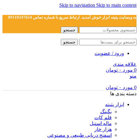
Skip to navigation
Skip to main content
به وبسایت پتینه ابزار خوش آمدید. ارتباط سریع با شماره تماس 09119247624
جستجو
جستجو
ورود / عضویت
علاقه مندی
0
مورد
۰
تومان
منو
0
مورد
۰
تومان
دسته بندی ها
ابزار پتینه
بگینگ
قلم کات
ماله استیل
هزار خار
اسفنج دریایی طبیعی و مصنوعی