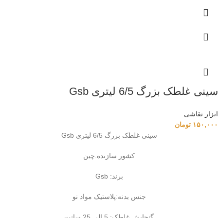
سینی غلطک بزرگ 6/5 لیتری Gsb
ابزار نقاشی
۱۵۰,۰۰۰
تومان
سینی غلطک بزرگ 6/5 لیتری Gsb
کشور سازنده:چین
برند: Gsb
جنس بدنه:پلاستیک مواد نو
گنجایش غلطک: 5 الی 25 سانت