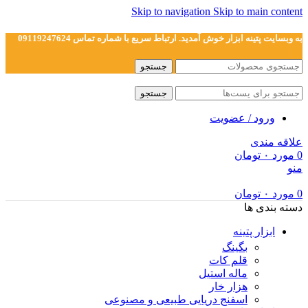
Skip to navigation
Skip to main content
به وبسایت پتینه ابزار خوش آمدید. ارتباط سریع با شماره تماس 09119247624
جستجو
جستجو
ورود / عضویت
علاقه مندی
0
مورد
۰
تومان
منو
0
مورد
۰
تومان
دسته بندی ها
ابزار پتینه
بگینگ
قلم کات
ماله استیل
هزار خار
اسفنج دریایی طبیعی و مصنوعی