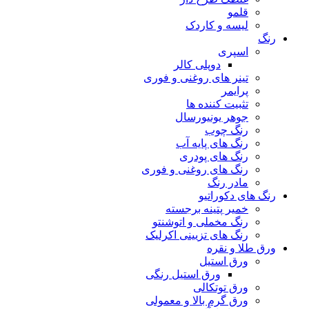
قلمو
لیسه و کاردک
رنگ
اسپری
دوپلی کالر
تینر های روغنی و فوری
پرایمر
تثبیت کننده ها
جوهر یونیورسال
رنگ چوب
رنگ‌ های پایه آب
رنگ های پودری
رنگ‌ های روغنی و فوری
مادر رنگ
رنگ های دکوراتیو
خمیر پتینه برجسته
رنگ مخملی و اتوشنتو
رنگ های تزیینی اکرلیک
ورق طلا و نقره
ورق استیل
ورق استیل رنگی
ورق توتکالی
ورق گرم بالا و معمولی