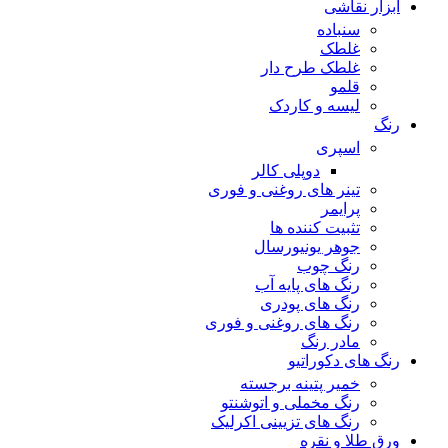
ابزار نقاشی
سنباده
غلطک
غلطک طرح دار
قلمو
لیسه و کاردک
رنگ
اسپری
دوپلی کالر
تینر های روغنی و فوری
پرایمر
تثبیت کننده ها
جوهر یونیورسال
رنگ چوب
رنگ‌ های پایه آب
رنگ های پودری
رنگ‌ های روغنی و فوری
مادر رنگ
رنگ های دکوراتیو
خمیر پتینه برجسته
رنگ مخملی و اتوشنتو
رنگ های تزیینی اکرلیک
ورق طلا و نقره