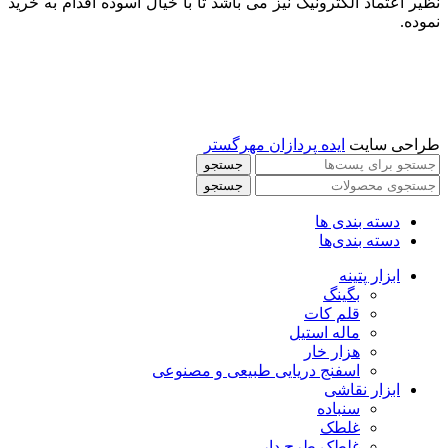
نظیر اعتماد الکترونیک نیز می باشد تا با خیال آسوده اقدام به خرید
نموده.
طراحی سایت
ایده پردازان مهرگستر
جستجو
جستجو
دسته بندی ها
دسته بندی‌ها
ابزار پتینه
بگینگ
قلم کات
ماله استیل
هزار خار
اسفنج دریایی طبیعی و مصنوعی
ابزار نقاشی
سنباده
غلطک
غلطک طرح دار