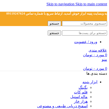
Skip to navigation
Skip to main content
به وبسایت پتینه ابزار خوش آمدید. ارتباط سریع با شماره تماس 09119247624
جستجو
جستجو
ورود / عضویت
علاقه مندی
0
مورد
۰
تومان
منو
0
مورد
۰
تومان
دسته بندی ها
ابزار پتینه
بگینگ
قلم کات
ماله استیل
هزار خار
اسفنج دریایی طبیعی و مصنوعی