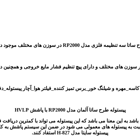
 مدل RP2000 در سوزن های مختلف موجود در فروشگاه استاد رنگ
سوزن های مختلف و دارای پیچ تنظیم فشار مایع خروجی و همچنین دارای
 کاسه_مهره و شیلنگ خور_برس تمیز کننده_فیلتر هوا_آچار پیستوله_دف
پیستوله طرح ساتا آلمان مدل RP2000 با پاشش HVLP
ش از 30% صرفه جویی در مواد نسبت به پیستوله های معمولی می شود در ضمن این سیس
پیستوله سایتا مدل H-827 استفاد کنند.