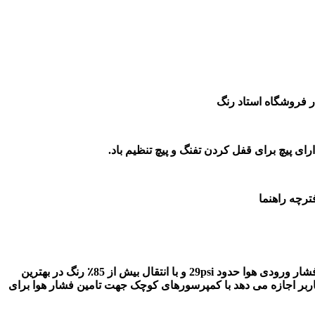
 پیچ برای قفل کردن تفنگ و پیچ تنظیم باد.
ترچه راهنما
تکنولوژی نحوه پاشش پیستوله کاسه رو آوریتا بصورت HVLP می باشد به این معنا می باشد که این پیستوله می تواند با کمترین دریافت فشار ورودی هوا حدود 29psi و با انتقال بیش از 85٪ رنگ در بهترین
تم پاشش به کاربر اجازه می دهد با کمپرسورهای کوچک جهت تامین فشار هوا برای