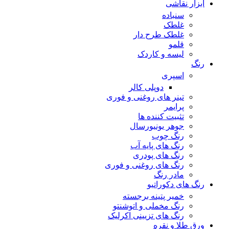
ابزار نقاشی
سنباده
غلطک
غلطک طرح دار
قلمو
لیسه و کاردک
رنگ
اسپری
دوپلی کالر
تینر های روغنی و فوری
پرایمر
تثبیت کننده ها
جوهر یونیورسال
رنگ چوب
رنگ‌ های پایه آب
رنگ های پودری
رنگ‌ های روغنی و فوری
مادر رنگ
رنگ های دکوراتیو
خمیر پتینه برجسته
رنگ مخملی و اتوشنتو
رنگ های تزیینی اکرلیک
ورق طلا و نقره