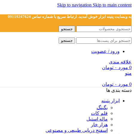
Skip to navigation
Skip to main content
به وبسایت پتینه ابزار خوش آمدید. ارتباط سریع با شماره تماس 09119247624
جستجو
جستجو
ورود / عضویت
علاقه مندی
0
مورد
۰
تومان
منو
0
مورد
۰
تومان
دسته بندی ها
ابزار پتینه
بگینگ
قلم کات
ماله استیل
هزار خار
اسفنج دریایی طبیعی و مصنوعی