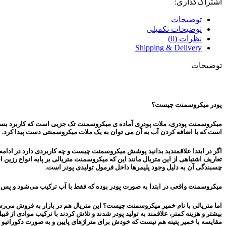
اشتراک‌گذاری:
توضیحات
توضیحات تکمیلی
نظرات (0)
Shipping & Delivery
توضیحات
پودر میکروسمنت چیست؟
میکروسمنت پودری، ملات پودری آماده ی میکروسمنت تک جزیی است که کاربرد بسیاری
است که با اضافه کردن آب به آن می توان به یک ملات میکروسمنتی دست پیدا کرد.
اگر در ابتدا علاقمندید بدانید پوشش میکروسمنت چیست و چه کاربردی دارد در ادامه 
تعاریف اشتباهی از این متریال مانند این که میکروسمنت متریالی بر پایه انواع رزین ا
چسبندگی آن به دلیل وجود پلیمرها داخل فرمول تولیدی پودر است.
میکروسمنت واقعی در ابتدا به صورت پودر بوده که فقط با آب ترکیب می‌شود و پس ا
اما متریالی با نام خمیر میکروسمنت چیست؟ این متریال هم در بازار به فروش می‌رس
بیشتر و هزینه کمتر، علاقمند به تولید پودر شدند و تلاش کردند با ترکیب موادی از 
مقایسه با خمیر پتینه هم نیست که خودش برای متراژ‌های پایین و به صورت دکوراتیو 