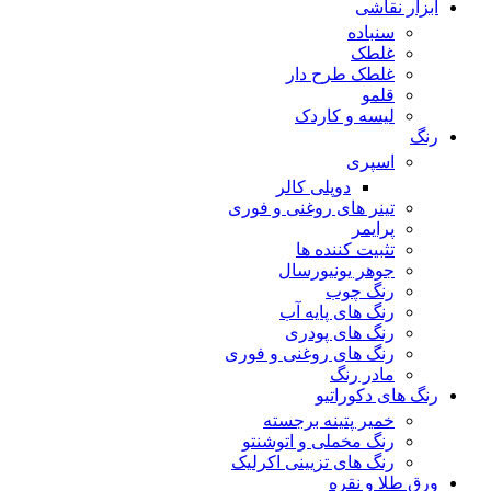
ابزار نقاشی
سنباده
غلطک
غلطک طرح دار
قلمو
لیسه و کاردک
رنگ
اسپری
دوپلی کالر
تینر های روغنی و فوری
پرایمر
تثبیت کننده ها
جوهر یونیورسال
رنگ چوب
رنگ‌ های پایه آب
رنگ های پودری
رنگ‌ های روغنی و فوری
مادر رنگ
رنگ های دکوراتیو
خمیر پتینه برجسته
رنگ مخملی و اتوشنتو
رنگ های تزیینی اکرلیک
ورق طلا و نقره