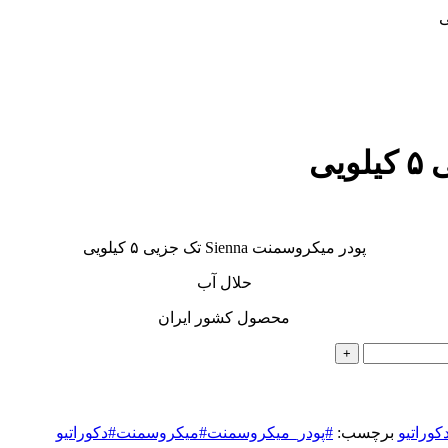
پودر میکروسمنت Sienna تک جزیی ۵ کیلویی
حلال آب
محصول کشور ایران
کوراتیو
برچسب:
#پودر_میکروسمنت#میکروسمنت#دکوراتیو