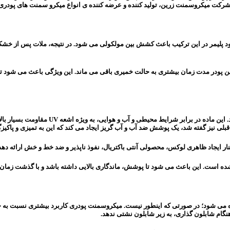
شرکت میکروسمنت زرین، تولید کننده و عرضه کننده ی انواع میکرو سمنت های پودری
ود پلیمر در این ترکیب باعث کشش بین مولکولی می شود. در نتیجه، ملات پس از خش
ودر مدت زمان بیشتری به حالت خمیری باقی می ماند. این ویژگی باعث می شود تا زم
پودر میکروسمنت تولید و عرضه شده توسط شرکت
قبلی نیز گفته شد، یک پوشش ضد آب و آب گریز ایجاد می کند که این به تمیزی و پاک
نار ایجاد ظاهری لوکس، محصولی آنتی باکتریال، نفوذ ناپذیر و ضد خط و خش ارائه 
عث می شود تا پوشش، ماندگاری بالایی داشته باشد و با گذشت زمان، تابش اشعه UV و شستشوی مکرر
 می شود؛ در صورتی که اینطور نیست. میکروسمنت پودری کاربرد بیشتری نسبت به خم
گام شابلون گذاری، به زیر شابلون نشتی ندهد.