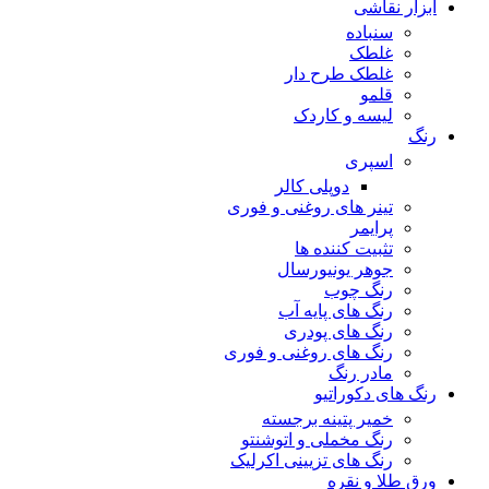
ابزار نقاشی
سنباده
غلطک
غلطک طرح دار
قلمو
لیسه و کاردک
رنگ
اسپری
دوپلی کالر
تینر های روغنی و فوری
پرایمر
تثبیت کننده ها
جوهر یونیورسال
رنگ چوب
رنگ‌ های پایه آب
رنگ های پودری
رنگ‌ های روغنی و فوری
مادر رنگ
رنگ های دکوراتیو
خمیر پتینه برجسته
رنگ مخملی و اتوشنتو
رنگ های تزیینی اکرلیک
ورق طلا و نقره