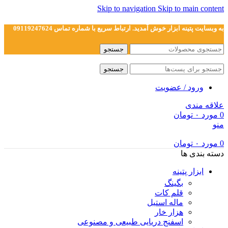
Skip to navigation
Skip to main content
به وبسایت پتینه ابزار خوش آمدید. ارتباط سریع با شماره تماس 09119247624
جستجو
جستجو
ورود / عضویت
علاقه مندی
0
مورد
۰
تومان
منو
0
مورد
۰
تومان
دسته بندی ها
ابزار پتینه
بگینگ
قلم کات
ماله استیل
هزار خار
اسفنج دریایی طبیعی و مصنوعی