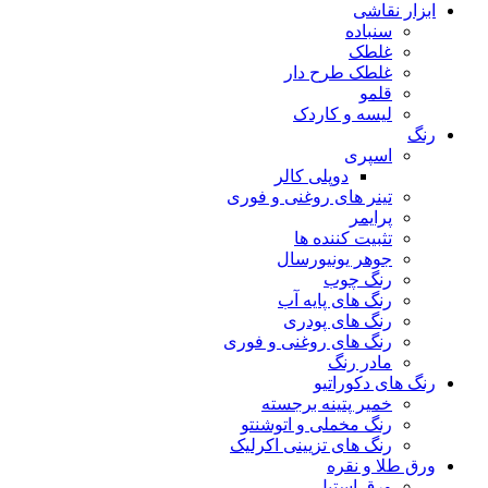
ابزار نقاشی
سنباده
غلطک
غلطک طرح دار
قلمو
لیسه و کاردک
رنگ
اسپری
دوپلی کالر
تینر های روغنی و فوری
پرایمر
تثبیت کننده ها
جوهر یونیورسال
رنگ چوب
رنگ‌ های پایه آب
رنگ های پودری
رنگ‌ های روغنی و فوری
مادر رنگ
رنگ های دکوراتیو
خمیر پتینه برجسته
رنگ مخملی و اتوشنتو
رنگ های تزیینی اکرلیک
ورق طلا و نقره
ورق استیل