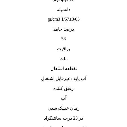
دانسیته
1/57±0/05 gr/cm3
درصد جامد
58
براقیت
مات
نقطعه اشتعال
آب پایه / غیرقابل اشتعال
رقیق کننده
آب
زمان خشک شدن
در 23 درجه سانتيگراد