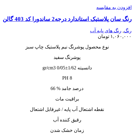
افزودن به مقایسه
رنگ سان پلاستیک استاندارد درجه2 ساندورا کد 403 گالن
رنگ
,
رنگ‌ های پایه آب
۱,۰۶۰,۰۰۰
تومان
نوع محصول پوشرنگ نیم پلاستیک چاپ سبز
پوشرنگ سفید
دانسیته 1/62±0/05 gr/cm3
PH 8
درصد جامد % 66
براقیت مات
نقطه اشتعال آب پایه / غیرقابل اشتعال
رقیق کننده آب
زمان خشک شدن