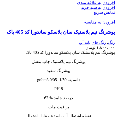
افزودن به علاقه مندی
افزودن به سبد خرید
نمایش سریع
افزودن به مقایسه
پوشرنگ نیم پلاستیک سان پلاسکو ساندورا کد 405 باک
رنگ
,
رنگ‌ های پایه آب
۱,۸۰۰,۰۰۰
تومان
پوشرنگ نیم پلاستیک سان پلاسکو ساندورا کد 405 باک
پوشرنگ نیم پلاستیک چاپ بنفش
پوشرنگ سفید
دانسیته 1/59±0/05 gr/cm3
PH 8
درصد جامد % 62
براقیت مات
نقطه اشتعال آب پایه / غیرقابل اشتعال