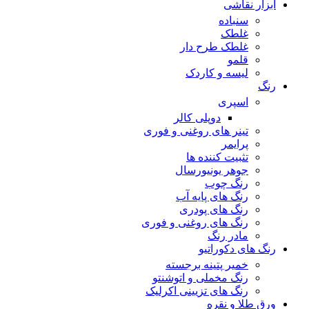
ابزار نقاشی
سنباده
غلطک
غلطک طرح دار
قلمو
لیسه و کاردک
رنگ
اسپری
دوپلی کالر
تینر های روغنی و فوری
پرایمر
تثبیت کننده ها
جوهر یونیورسال
رنگ چوب
رنگ‌ های پایه آب
رنگ های پودری
رنگ‌ های روغنی و فوری
مادر رنگ
رنگ های دکوراتیو
خمیر پتینه برجسته
رنگ مخملی و اتوشنتو
رنگ های تزیینی اکرلیک
ورق طلا و نقره