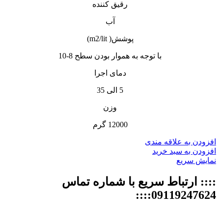
رقیق کننده
آب
پوشش( m2/lit)
با توجه به هموار بودن سطح 8-10
دمای اجرا
5 الی 35
وزن
12000 گرم
افزودن به علاقه مندی
افزودن به سبد خرید
نمایش سریع
:::: ارتباط سریع با شماره تماس
09119247624::::