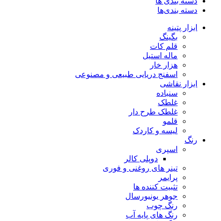
دسته بندی ها
دسته بندی‌ها
ابزار پتینه
بگینگ
قلم کات
ماله استیل
هزار خار
اسفنج دریایی طبیعی و مصنوعی
ابزار نقاشی
سنباده
غلطک
غلطک طرح دار
قلمو
لیسه و کاردک
رنگ
اسپری
دوپلی کالر
تینر های روغنی و فوری
پرایمر
تثبیت کننده ها
جوهر یونیورسال
رنگ چوب
رنگ‌ های پایه آب