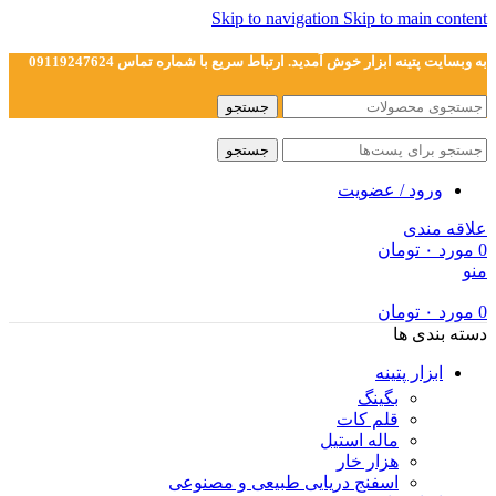
Skip to navigation
Skip to main content
به وبسایت پتینه ابزار خوش آمدید. ارتباط سریع با شماره تماس 09119247624
جستجو
جستجو
ورود / عضویت
علاقه مندی
0
مورد
۰
تومان
منو
0
مورد
۰
تومان
دسته بندی ها
ابزار پتینه
بگینگ
قلم کات
ماله استیل
هزار خار
اسفنج دریایی طبیعی و مصنوعی