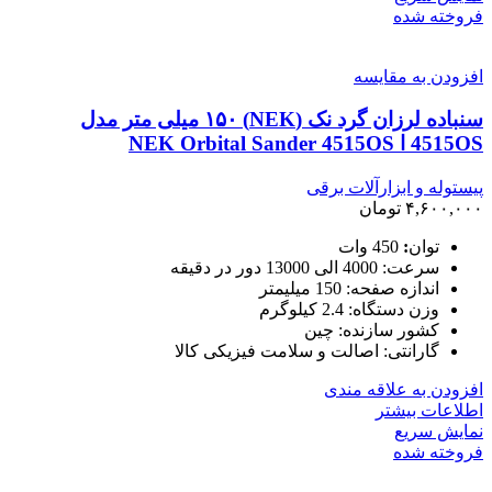
فروخته شده
افزودن به مقایسه
سنباده لرزان گرد نک (NEK) ۱۵۰ میلی متر مدل
4515OS ا NEK Orbital Sander 4515OS
پیستوله و ابزارآلات برقی
۴,۶۰۰,۰۰۰
تومان
توان
:
450 وات
سرعت: 4000 الی 13000 دور در دقیقه
اندازه صفحه: 150 میلیمتر
وزن دستگاه: 2.4 کیلوگرم
کشور سازنده: چین
گارانتی: اصالت و سلامت فیزیکی کالا
افزودن به علاقه مندی
اطلاعات بیشتر
نمایش سریع
فروخته شده