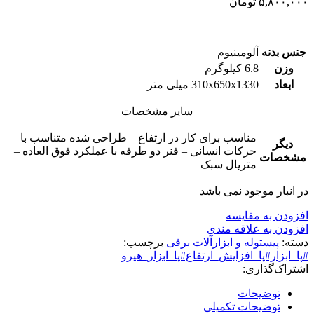
۵,۸۰۰,۰۰۰
تومان
جنس بدنه
آلومینیوم
وزن
6.8 کيلوگرم
ابعاد
310x650x1330 میلی متر
سایر مشخصات
مناسب برای کار در ارتفاع – طراحی شده متناسب با
دیگر
حرکات انسانی – فنر دو طرفه با عملکرد فوق العاده –
مشخصات
متریال سبک
در انبار موجود نمی باشد
افزودن به مقایسه
افزودن به علاقه مندی
دسته:
پیستوله و ابزارآلات برقی
برچسب:
#پا_ابزار#پا_افزایش_ارتفاع#پا_ابزار_هیرو
اشتراک‌گذاری:
توضیحات
توضیحات تکمیلی