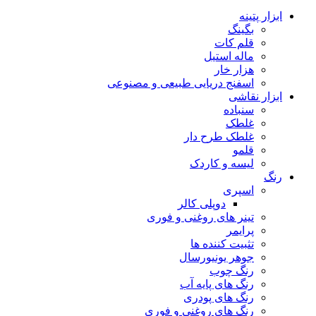
ابزار پتینه
بگینگ
قلم کات
ماله استیل
هزار خار
اسفنج دریایی طبیعی و مصنوعی
ابزار نقاشی
سنباده
غلطک
غلطک طرح دار
قلمو
لیسه و کاردک
رنگ
اسپری
دوپلی کالر
تینر های روغنی و فوری
پرایمر
تثبیت کننده ها
جوهر یونیورسال
رنگ چوب
رنگ‌ های پایه آب
رنگ های پودری
رنگ‌ های روغنی و فوری