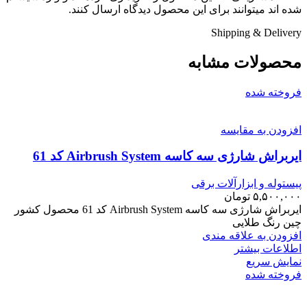
شده اند میتوانند برای این محصول دیدگاه ارسال کنند.
Shipping & Delivery
محصولات مشابه
فروخته شده
افزودن به مقایسه
ایربراش شارژی سه کاسه Airbrush System کد 61
پیستوله و ابزارآلات برقی
۵,۵۰۰,۰۰۰
تومان
ایربراش شارژی سه کاسه Airbrush System کد 61 محصول کشور
چین رنگ طلایی
افزودن به علاقه مندی
اطلاعات بیشتر
نمایش سریع
فروخته شده