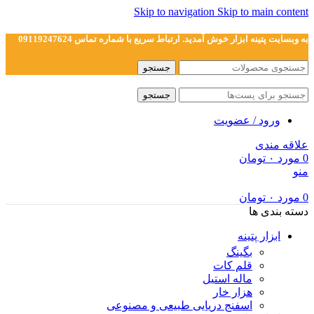
Skip to navigation
Skip to main content
به وبسایت پتینه ابزار خوش آمدید. ارتباط سریع با شماره تماس 09119247624
جستجو
جستجو
ورود / عضویت
علاقه مندی
0
مورد
۰
تومان
منو
0
مورد
۰
تومان
دسته بندی ها
ابزار پتینه
بگینگ
قلم کات
ماله استیل
هزار خار
اسفنج دریایی طبیعی و مصنوعی