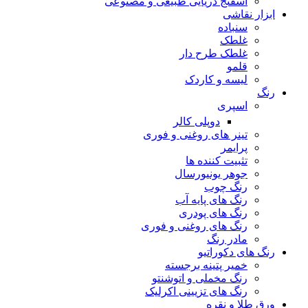
اسفنج دریایی طبیعی و مصنوعی
ابزار نقاشی
سنباده
غلطک
غلطک طرح دار
قلمو
لیسه و کاردک
رنگ
اسپری
دوپلی کالر
تینر های روغنی و فوری
پرایمر
تثبیت کننده ها
جوهر یونیورسال
رنگ چوب
رنگ‌ های پایه آب
رنگ های پودری
رنگ‌ های روغنی و فوری
مادر رنگ
رنگ های دکوراتیو
خمیر پتینه برجسته
رنگ مخملی و اتوشنتو
رنگ های تزیینی اکرلیک
ورق طلا و نقره