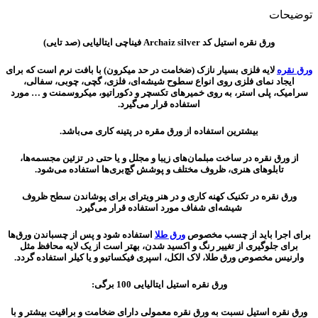
توضیحات
ورق نقره استیل کد Archaiz silver فیناچی ایتالیایی (صد تایی)
ورق نقره
لایه فلزی بسیار نازک (ضخامت در حد میکرون) با بافت نرم است که برای
ایجاد نمای فلزی روی انواع سطوح شیشه‌ای، فلزی، گچی، چوبی، سفالی،
سرامیک، پلی استر، به روی خمیرهای تکسچر و دکوراتیو، میکروسمنت و … مورد
استفاده قرار می‌گیرد.
بیشترین استفاده از ورق مقره در پتینه کار‌ی‌ می‌باشد.
از ورق نقره در ساخت مبلمان‌های زیبا و مجلل و یا حتی در تزئین مجسمه‌ها،
تابلوهای هنری، ظروف مختلف و پوشش گچ‌بری‌ها استفاده می‌شود.
ورق نقره در تکنیک کهنه کاری و در هنر ویترای برای پوشاندن سطح ظروف
شیشه‌ای شفاف مورد استفاده قرار می‌گیرد.
برای اجرا باید از چسب مخصوص
ورق طلا
استفاده شود و پس از چسباندن ورق‌ها
برای جلوگیری از تغییر رنگ و اکسید شدن، بهتر است از یک لایه محافظ مثل
وارنیس مخصوص ورق طلا، لاک الکل، اسپری فیکساتیو و یا کیلر استفاده گردد.
ورق نقره استیل ایتالیایی 100 برگى:
ورق نقره استیل نسبت به ورق نقره معمولی دارای ضخامت و براقیت بیشتر و با