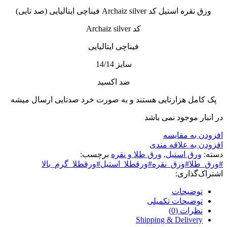
ورق نقره استیل کد Archaiz silver فیناچی ایتالیایی (صد تایی)
کد Archaiz silver
فیناچی ایتالیایی
سایز 14/14
ضد اکسید
پک کامل هزارتایی هستند و به صورت خرد صدتایی ارسال میشه
در انبار موجود نمی باشد
افزودن به مقایسه
افزودن به علاقه مندی
دسته:
ورق استیل
,
ورق طلا و نقره
برچسب:
#ورق_طلا#ورق_نقره#ورقطلا_استیل#ورقطلا_گرم_بالا
اشتراک‌گذاری:
توضیحات
توضیحات تکمیلی
نظرات (0)
Shipping & Delivery