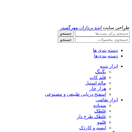
طراحی سایت
ایده پردازان مهرگستر
جستجو
جستجو
دسته بندی ها
دسته بندی‌ها
ابزار پتینه
بگینگ
قلم کات
ماله استیل
هزار خار
اسفنج دریایی طبیعی و مصنوعی
ابزار نقاشی
سنباده
غلطک
غلطک طرح دار
قلمو
لیسه و کاردک