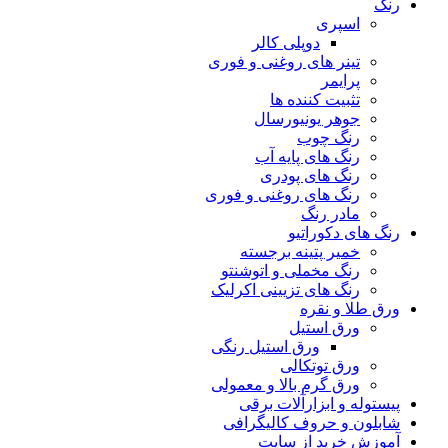
رنگ
اسپری
دوپلی کالر
تینر های روغنی و فوری
پرایمر
تثبیت کننده ها
جوهر یونیورسال
رنگ چوب
رنگ‌ های پایه آب
رنگ های پودری
رنگ‌ های روغنی و فوری
مادر رنگ
رنگ های دکوراتیو
خمیر پتینه برجسته
رنگ مخملی و اتوشنتو
رنگ های تزیینی اکرلیک
ورق طلا و نقره
ورق استیل
ورق استیل رنگی
ورق توتکالی
ورق گرم بالا و معمولی
پیستوله و ابزارآلات برقی
شابلون و حروف کالیگرافی
آموزش خرید از سایت