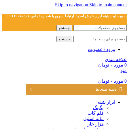
Skip to navigation
Skip to main content
به وبسایت پتینه ابزار خوش آمدید. ارتباط سریع با شماره تماس 09119247624
جستجو
جستجو
ورود / عضویت
علاقه مندی
0
مورد
۰
تومان
منو
0
مورد
۰
تومان
دسته بندی ها
ابزار پتینه
بگینگ
قلم کات
ماله استیل
هزار خار