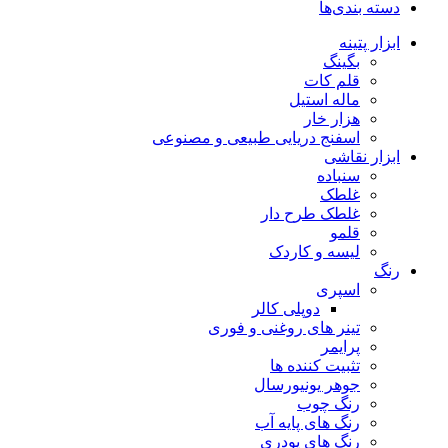
دسته بندی‌ها
ابزار پتینه
بگینگ
قلم کات
ماله استیل
هزار خار
اسفنج دریایی طبیعی و مصنوعی
ابزار نقاشی
سنباده
غلطک
غلطک طرح دار
قلمو
لیسه و کاردک
رنگ
اسپری
دوپلی کالر
تینر های روغنی و فوری
پرایمر
تثبیت کننده ها
جوهر یونیورسال
رنگ چوب
رنگ‌ های پایه آب
رنگ های پودری