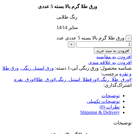
ورق طلا گرم بالا بسته 5 عددی
رنگ طلایی
سایز 14/14
ورق طلا گرم بالا بسته 5 عددی عدد
افزودن به سبد خرید
افزودن به مقایسه
افزودن به علاقه مندی
شناسه محصول:
ورق رنگی آبی-1
دسته:
ورق استیل رنگی
,
ورق طلا
و نقره
برچسب:
#ورق_طلا_رنگی#ورقطلا_استیل_رنگی#ورق_طلا#ورق_نقره
اشتراک‌گذاری:
توضیحات
توضیحات تکمیلی
نظرات (0)
Shipping & Delivery
توضیحات