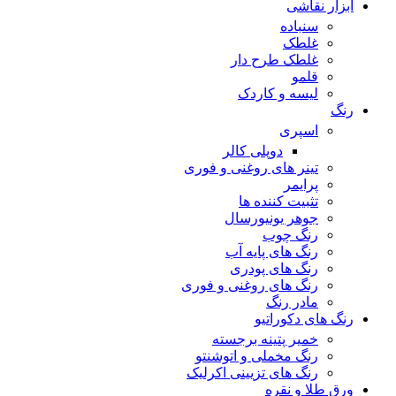
ابزار نقاشی
سنباده
غلطک
غلطک طرح دار
قلمو
لیسه و کاردک
رنگ
اسپری
دوپلی کالر
تینر های روغنی و فوری
پرایمر
تثبیت کننده ها
جوهر یونیورسال
رنگ چوب
رنگ‌ های پایه آب
رنگ های پودری
رنگ‌ های روغنی و فوری
مادر رنگ
رنگ های دکوراتیو
خمیر پتینه برجسته
رنگ مخملی و اتوشنتو
رنگ های تزیینی اکرلیک
ورق طلا و نقره