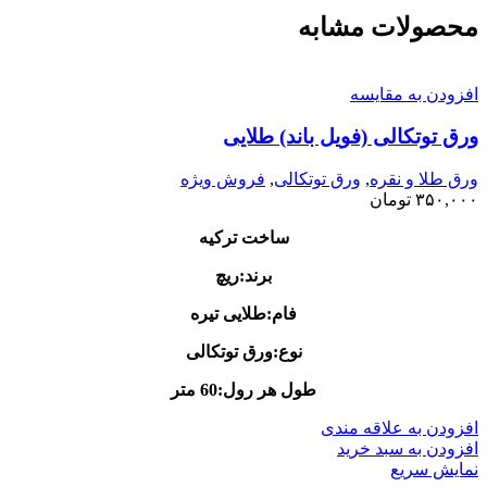
محصولات مشابه
افزودن به مقایسه
ورق توتکالی (فویل باند) طلایی
ورق طلا و نقره
,
ورق توتکالی
,
فروش ویژه
۳۵۰,۰۰۰
تومان
ساخت ترکیه
برند:ریچ
فام:طلایی تیره
نوع:ورق توتکالی
طول هر رول:60 متر
افزودن به علاقه مندی
افزودن به سبد خرید
نمایش سریع