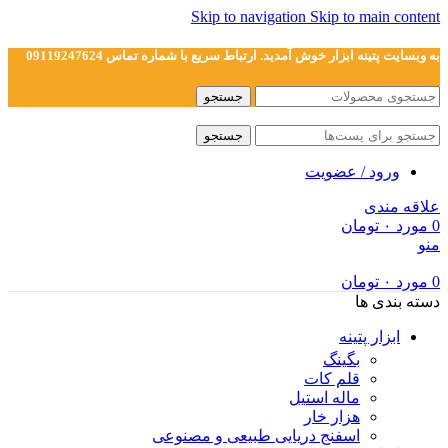
Skip to navigation
Skip to main content
به وبسایت پتینه ابزار خوش آمدید. ارتباط سریع با شماره تماس 09119247624
جستجو
جستجو
ورود / عضویت
علاقه مندی
0
مورد
۰
تومان
منو
0
مورد
۰
تومان
دسته بندی ها
ابزار پتینه
بگینگ
قلم کات
ماله استیل
هزار خار
اسفنج دریایی طبیعی و مصنوعی