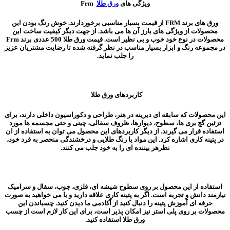
ویژگی های
ورق طلا
Frm
ورق های برند FRM از قیمت بسیار مناسبی برخوردارند. خوش رنگ بودن این
محصولات از ویژگی های بارز آن ها می باشد. از جهت دیگر کیفیت ساخت این
محصولات در نوع خود خوب و بی نظیر است. قیمت ورق طلا 500 عددی برند Frm
در مجموعه رنگ و ابزار بسیار مناسب در نظر گرفته شده تا رضایت مشتریان عزیز
را جلب نماید.
کاربردهای ورق طلا
این محصولات که سابقه ای دیرینه در هنر، طراحی و دکوراسیون داخلی دارند، برای
تزئین گچ بری ها، سطوح، دیوارها، ظروف سفالی، چینی و حتی مجسمه ها مورد
استفاده قرار می گیرند. از دیگر کاربردهای این محصول می توان به استفاده از ان
در پتینه کاری اشاره کرد. این مواد با رنگ طلایی و درخشندگی منحصر به فرد خود،
نظرهر بیننده ای را به خود جلب می کنند.
استفاده از این محصول بر روی سطوح شیشه ای، فلزی، چوب، سفال و سرامیک
نیازمند دانش و تجربه است. اگر به پتینه کاری علاقه دارید و یا می خواهید به صورت
حرفه ای آموزش پتینه را دنبال کنید از آکادمی ما دیدن کنید. چسباندن این
محصولات بر روی پلی استر نیز امکان پذیر است، برای این کار لازم است از چسب
ورق طلا استفاده کنید.