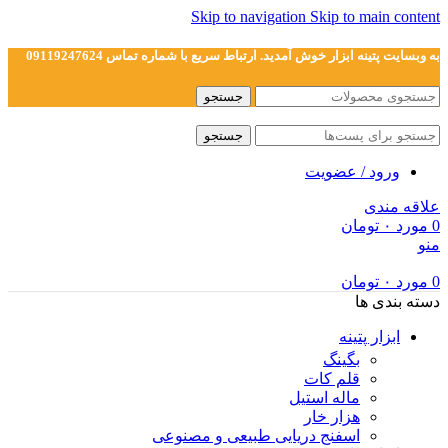
Skip to navigation
Skip to main content
به وبسایت پتینه ابزار خوش آمدید. ارتباط سریع با شماره تماس 09119247624
جستجو
جستجو
ورود / عضویت
علاقه مندی
0
مورد
۰
تومان
منو
0
مورد
۰
تومان
دسته بندی ها
ابزار پتینه
بگینگ
قلم کات
ماله استیل
هزار خار
اسفنج دریایی طبیعی و مصنوعی