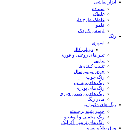
ابزار نقاشی
سنباده
غلطک
غلطک طرح دار
قلمو
لیسه و کاردک
رنگ
اسپری
دوپلی کالر
تینر های روغنی و فوری
پرایمر
تثبیت کننده ها
جوهر یونیورسال
رنگ چوب
رنگ‌ های پایه آب
رنگ های پودری
رنگ‌ های روغنی و فوری
مادر رنگ
رنگ های دکوراتیو
خمیر پتینه برجسته
رنگ مخملی و اتوشنتو
رنگ های تزیینی اکرلیک
ورق طلا و نقره