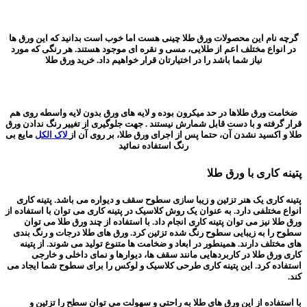
گرچه نام این محصولات ورق طلا چینی هست اما خوب است بدانید که این ورق ها
در انواع مختلف اعم از طلایی، مسی و نقره ای موجود هستند. هر رنگی که مورد
نیاز شما باشد را در اختیارتان قرار خواهیم داد. خرید ورق طلا
ضخامت ورق طلاها در حد میکرون بوده و لایه های ورق بدون لایه واسطه روی هم
قرار گرفته و با دست قابل شمارش نیستند . جهت جلوگیری از تغییر رنگ ندادن ورق
طلا و اکسید نشدن آن، حتما پس از اجرای ورق طلا، بر روی آن از
لاک الکل
مایع بی
رنگ استفاده نمائید
پتینه کاری با ورق طلا
پتینه کاری یک هنر تزئین و زیبا سازی سطوح سقف و دیواره می باشد. پتینه کاری
انواع مختلفی دارد. به عنوان یک روش کلاسیک در پتینه کاری می توان با استفاده از
ورق طلا نیز می توان پتینه کاری انجام داد. با استفاده از چند ورق طلا می توان
سطوح را به زیبایی سطوح رنگ شده تزئین کرد. ورق های طلا درجات و رنگ بندی
های مختلف دارند. همینطور در ابعاد و ضخامت ها متنوع تولید می شوند. از پتینه
کاری ورق طلا در کاربردهایی مانند سقف ها، دیوارها و نمای داخلی و خارجی
استفاده کرد. این پتینه کاری طرحی کلاسیک و لوکس را برای سطوح شما ایجاد می
کند.
با استفاده از این ورق های طلا به راحتی و سهولت می توان سطح را تزئین و