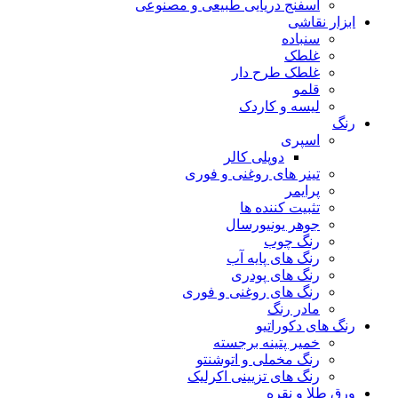
اسفنج دریایی طبیعی و مصنوعی
ابزار نقاشی
سنباده
غلطک
غلطک طرح دار
قلمو
لیسه و کاردک
رنگ
اسپری
دوپلی کالر
تینر های روغنی و فوری
پرایمر
تثبیت کننده ها
جوهر یونیورسال
رنگ چوب
رنگ‌ های پایه آب
رنگ های پودری
رنگ‌ های روغنی و فوری
مادر رنگ
رنگ های دکوراتیو
خمیر پتینه برجسته
رنگ مخملی و اتوشنتو
رنگ های تزیینی اکرلیک
ورق طلا و نقره