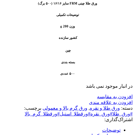
ورق طلا چینی FRM سایز ۱۶/۱۶ (۵۰۰ برگ)
توضیحات تکمیلی
وزن 200 g
کشور سازنده
چین
بسته بندی
۵۰۰ عددی
در انبار موجود نمی باشد
افزودن به مقایسه
افزودن به علاقه مندی
دسته:
ورق طلا و نقره
,
ورق گرم بالا و معمولی
برچسب:
#ورق_طلا#ورق_نقره#ورقطلا_استیل#ورقطلا_گرم_بالا
اشتراک‌گذاری:
توضیحات