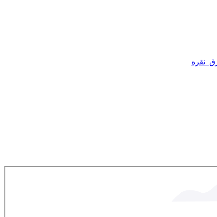
ق_نقره