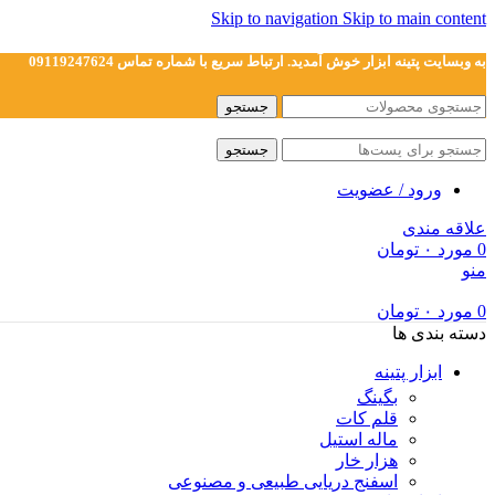
Skip to navigation
Skip to main content
به وبسایت پتینه ابزار خوش آمدید. ارتباط سریع با شماره تماس 09119247624
جستجو
جستجو
ورود / عضویت
علاقه مندی
0
مورد
۰
تومان
منو
0
مورد
۰
تومان
دسته بندی ها
ابزار پتینه
بگینگ
قلم کات
ماله استیل
هزار خار
اسفنج دریایی طبیعی و مصنوعی