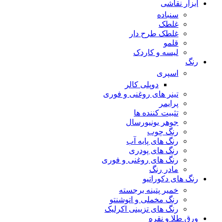
ابزار نقاشی
سنباده
غلطک
غلطک طرح دار
قلمو
لیسه و کاردک
رنگ
اسپری
دوپلی کالر
تینر های روغنی و فوری
پرایمر
تثبیت کننده ها
جوهر یونیورسال
رنگ چوب
رنگ‌ های پایه آب
رنگ های پودری
رنگ‌ های روغنی و فوری
مادر رنگ
رنگ های دکوراتیو
خمیر پتینه برجسته
رنگ مخملی و اتوشنتو
رنگ های تزیینی اکرلیک
ورق طلا و نقره