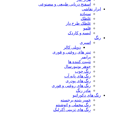
اسفنج دریایی طبیعی و مصنوعی
ابزار نقاشی
سنباده
غلطک
غلطک طرح دار
قلمو
لیسه و کاردک
رنگ
اسپری
دوپلی کالر
تینر های روغنی و فوری
پرایمر
تثبیت کننده ها
جوهر یونیورسال
رنگ چوب
رنگ‌ های پایه آب
رنگ های پودری
رنگ‌ های روغنی و فوری
مادر رنگ
رنگ های دکوراتیو
خمیر پتینه برجسته
رنگ مخملی و اتوشنتو
رنگ های تزیینی اکرلیک