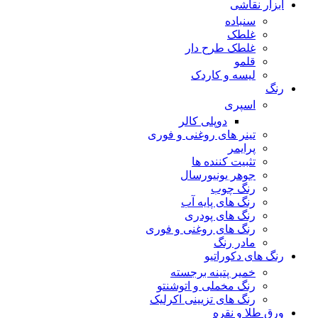
ابزار نقاشی
سنباده
غلطک
غلطک طرح دار
قلمو
لیسه و کاردک
رنگ
اسپری
دوپلی کالر
تینر های روغنی و فوری
پرایمر
تثبیت کننده ها
جوهر یونیورسال
رنگ چوب
رنگ‌ های پایه آب
رنگ های پودری
رنگ‌ های روغنی و فوری
مادر رنگ
رنگ های دکوراتیو
خمیر پتینه برجسته
رنگ مخملی و اتوشنتو
رنگ های تزیینی اکرلیک
ورق طلا و نقره