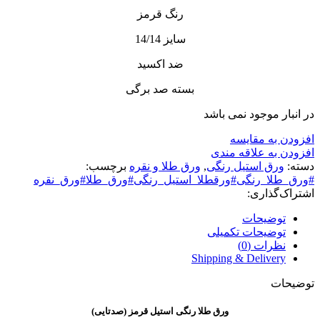
رنگ قرمز
سایز 14/14
ضد اکسید
بسته صد برگی
در انبار موجود نمی باشد
افزودن به مقایسه
افزودن به علاقه مندی
دسته:
ورق استیل رنگی
,
ورق طلا و نقره
برچسب:
#ورق_طلا_رنگی#ورقطلا_استیل_رنگی#ورق_طلا#ورق_نقره
اشتراک‌گذاری:
توضیحات
توضیحات تکمیلی
نظرات (0)
Shipping & Delivery
توضیحات
ورق طلا رنگی استیل قرمز (صدتایی)