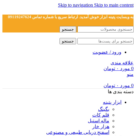
Skip to navigation
Skip to main content
به وبسایت پتینه ابزار خوش آمدید. ارتباط سریع با شماره تماس 09119247624
جستجو
جستجو
ورود / عضویت
علاقه مندی
0
مورد
۰
تومان
منو
0
مورد
۰
تومان
دسته بندی ها
ابزار پتینه
بگینگ
قلم کات
ماله استیل
هزار خار
اسفنج دریایی طبیعی و مصنوعی