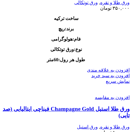
ورق طلا و نقره
,
ورق توتکالی
۳۵۰,۰۰۰
تومان
ساخت ترکیه
برند:ریچ
فام:هولوگرامی
نوع:ورق توتکالی
طول هر رول:60متر
افزودن به علاقه مندی
افزودن به سبد خرید
نمایش سریع
افزودن به مقایسه
ورق طلا استیل Champagne Gold فیناچی ایتالیایی (صد
تایی)
ورق طلا و نقره
,
ورق استیل