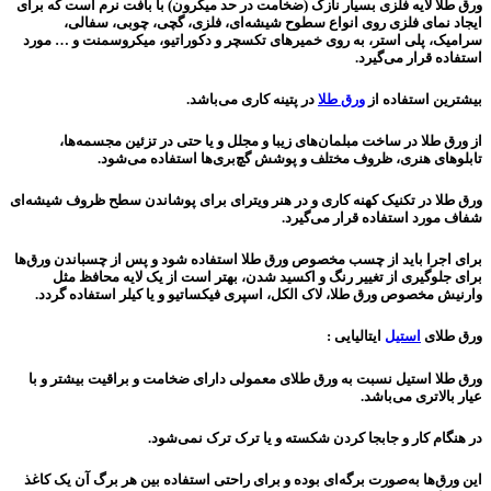
ورق طلا لایه فلزی بسیار نازک (ضخامت در حد میکرون) با بافت نرم است که برای
ایجاد نمای فلزی روی انواع سطوح شیشه‌ای، فلزی، گچی، چوبی، سفالی،
سرامیک، پلی استر، به روی خمیرهای تکسچر و دکوراتیو، میکروسمنت و … مورد
استفاده قرار می‌گیرد.
بیشترین استفاده از
ورق طلا
در پتینه کار‌ی‌ می‌باشد.
از ورق طلا در ساخت مبلمان‌های زیبا و مجلل و یا حتی در تزئین مجسمه‌ها،
تابلوهای هنری، ظروف مختلف و پوشش گچ‌بری‌ها استفاده می‌شود.
ورق طلا در تکنیک کهنه کاری و در هنر ویترای برای پوشاندن سطح ظروف شیشه‌ای
شفاف مورد استفاده قرار می‌گیرد.
برای اجرا باید از چسب مخصوص ورق طلا استفاده شود و پس از چسباندن ورق‌ها
برای جلوگیری از تغییر رنگ و اکسید شدن، بهتر است از یک لایه محافظ مثل
وارنیش مخصوص ورق طلا، لاک الکل، اسپری فیکساتیو و یا کیلر استفاده گردد.
ورق طلای
استیل
ایتالیایی :
ورق طلا استیل نسبت به ورق طلای معمولی دارای ضخامت و براقیت بیشتر و با
عیار بالاتری می‌باشد.
در هنگام کار و جابجا کردن شکسته و یا ترک ترک نمی‌شود.
این ورق‌ها به‌صورت برگه‌ای بوده و برای راحتی استفاده بین هر برگ آن یک کاغذ