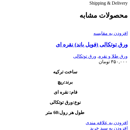
Shipping & Delivery
محصولات مشابه
افزودن به مقایسه
ورق توتکالی (فویل باند) نقره ای
ورق طلا و نقره
,
ورق توتکالی
۳۵۰,۰۰۰
تومان
ساخت ترکیه
برند:ریچ
فام: نقره ای
نوع:ورق توتکالی
طول هر رول:60 متر
افزودن به علاقه مندی
افزودن به سبد خرید