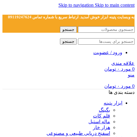
Skip to navigation
Skip to main content
به وبسایت پتینه ابزار خوش آمدید. ارتباط سریع با شماره تماس 09119247624
جستجو
جستجو
ورود / عضویت
علاقه مندی
0
مورد
۰
تومان
منو
0
مورد
۰
تومان
دسته بندی ها
ابزار پتینه
بگینگ
قلم کات
ماله استیل
هزار خار
اسفنج دریایی طبیعی و مصنوعی