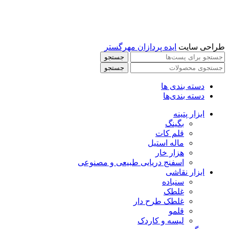
طراحی سایت
ایده پردازان مهرگستر
جستجو
جستجو
دسته بندی ها
دسته بندی‌ها
ابزار پتینه
بگینگ
قلم کات
ماله استیل
هزار خار
اسفنج دریایی طبیعی و مصنوعی
ابزار نقاشی
سنباده
غلطک
غلطک طرح دار
قلمو
لیسه و کاردک