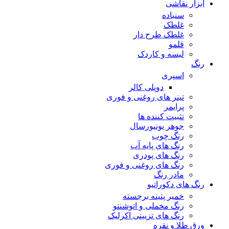
ابزار نقاشی
سنباده
غلطک
غلطک طرح دار
قلمو
لیسه و کاردک
رنگ
اسپری
دوپلی کالر
تینر های روغنی و فوری
پرایمر
تثبیت کننده ها
جوهر یونیورسال
رنگ چوب
رنگ‌ های پایه آب
رنگ های پودری
رنگ‌ های روغنی و فوری
مادر رنگ
رنگ های دکوراتیو
خمیر پتینه برجسته
رنگ مخملی و اتوشنتو
رنگ های تزیینی اکرلیک
ورق طلا و نقره