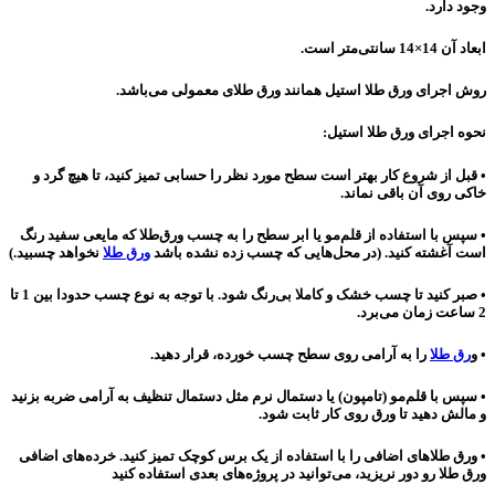
وجود دارد.
ابعاد آن 14×14 سانتی‌متر است.
روش اجرای ورق طلا استیل همانند ورق طلای معمولی می‌باشد.
نحوه اجرای ورق طلا استیل:
• قبل از شروع کار بهتر است سطح مورد نظر را حسابی تمیز کنید، تا هیچ گرد و
خاکی روی آن باقی نماند.
• سپس با استفاده از قلم‌مو یا ابر سطح را به چسب ورق‌طلا که مایعی سفید رنگ
است آغشته کنید. (در محل‌هایی که چسب زده نشده باشد
ورق طلا
نخواهد چسبید.)
• صبر کنید تا چسب خشک و کاملا بی‌رنگ شود. با توجه به نوع چسب حدودا بین 1 تا
2 ساعت زمان می‌برد.
• و
رق‌ طلا
را به آرامی روی سطح چسب خورده، قرار دهید.
• سپس با قلم‌مو (تامپون) یا دستمال نرم مثل دستمال تنظیف به آرامی ضربه بزنید
و مالش دهید تا ورق روی کار ثابت شود.
• ورق طلاهای اضافی را با استفاده از یک برس کوچک تمیز کنید. خرده‌های اضافی
ورق طلا رو دور نریزید، می‌توانید در پروژه‌های بعدی استفاده کنید