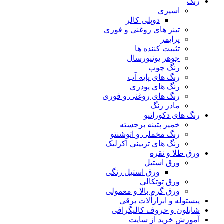
رنگ
اسپری
دوپلی کالر
تینر های روغنی و فوری
پرایمر
تثبیت کننده ها
جوهر یونیورسال
رنگ چوب
رنگ‌ های پایه آب
رنگ های پودری
رنگ‌ های روغنی و فوری
مادر رنگ
رنگ های دکوراتیو
خمیر پتینه برجسته
رنگ مخملی و اتوشنتو
رنگ های تزیینی اکرلیک
ورق طلا و نقره
ورق استیل
ورق استیل رنگی
ورق توتکالی
ورق گرم بالا و معمولی
پیستوله و ابزارآلات برقی
شابلون و حروف کالیگرافی
آموزش خرید از سایت