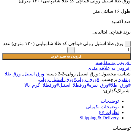
ورق طلا استیل رولی فیناچی کد طلا شامپاینی (۱۲۰ متری)
طول ۱۶ سانتی متر
ضد اکسید
برند فیناچی ایتالیایی
ورق طلا استیل رولی فیناچی کد طلا شامپاینی (۱۲۰ متری) عدد
افزودن به سبد خرید
افزودن به مقایسه
افزودن به علاقه مندی
شناسه محصول:
ورق استیل رولی-2-2
دسته:
ورق استیل
,
ورق طلا
و نقره
برچسب:
#ورق_رولی#ورق_استیل_رولی
,
#ورق_طلا#ورق_نقره#ورقطلا_استیل#ورقطلا_گرم_بالا
اشتراک‌گذاری:
توضیحات
توضیحات تکمیلی
نظرات (0)
Shipping & Delivery
توضیحات