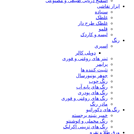
اسفنج دریایی طبیعی و مصنوعی
ابزار نقاشی
سنباده
غلطک
غلطک طرح دار
قلمو
لیسه و کاردک
رنگ
اسپری
دوپلی کالر
تینر های روغنی و فوری
پرایمر
تثبیت کننده ها
جوهر یونیورسال
رنگ چوب
رنگ‌ های پایه آب
رنگ های پودری
رنگ‌ های روغنی و فوری
مادر رنگ
رنگ های دکوراتیو
خمیر پتینه برجسته
رنگ مخملی و اتوشنتو
رنگ های تزیینی اکرلیک
ورق طلا و نقره