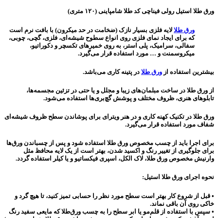
ورق طلا استیل رولی فیناچی کد طلا شامپاینی (۱۲۰ متری)
ورق طلا
لایه فلزی بسیار نازک (ضخامت در حد میکرون) با بافت نرم است
که برای ایجاد نمای فلزی روی انواع سطوح شیشه‌ای، فلزی، گچی، چوبی،
سفالی، سرامیک، پلی استر، به روی خمیرهای تکسچر و دکوراتیو،
میکروسمنت و … مورد استفاده قرار می‌گیرد.
بیشترین استفاده از
ورق طلا
در پتینه کار‌ی‌ می‌باشد.
از ورق طلا در ساخت مبلمان‌های زیبا و مجلل و یا حتی در تزئین مجسمه‌ها،
تابلوهای هنری، ظروف مختلف و پوشش گچ‌بری‌ها استفاده می‌شود.
ورق طلا در تکنیک کهنه کاری و در هنر ویترای برای پوشاندن سطح ظروف شیشه‌ای
شفاف مورد استفاده قرار می‌گیرد.
برای اجرا باید از چسب مخصوص ورق طلا استفاده شود و پس از چسباندن ورق‌ها
برای جلوگیری از تغییر رنگ و اکسید شدن، بهتر است از یک لایه محافظ مثل
وارنیش مخصوص ورق طلا، لاک الکل، اسپری فیکساتیو و یا کیلر استفاده گردد.
نحوه اجرای ورق طلا استیل:
• قبل از شروع کار بهتر است سطح مورد نظر را حسابی تمیز کنید، تا هیچ گرد و
خاکی روی آن باقی نماند.
• سپس با استفاده از قلم‌مو یا ابر سطح را به چسب ورق‌طلا که مایعی سفید رنگ