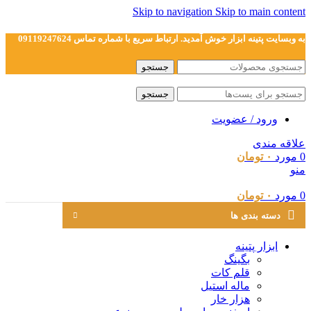
Skip to navigation
Skip to main content
به وبسایت پتینه ابزار خوش آمدید. ارتباط سریع با شماره تماس 09119247624
جستجو
جستجو
ورود / عضویت
علاقه مندی
0
مورد
۰
تومان
منو
0
مورد
۰
تومان
دسته بندی ها
ابزار پتینه
بگینگ
قلم کات
ماله استیل
هزار خار