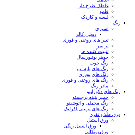
غلطک طرح دار
قلمو
لیسه و کاردک
رنگ
اسپری
دوپلی کالر
تینر های روغنی و فوری
پرایمر
تثبیت کننده ها
جوهر یونیورسال
رنگ چوب
رنگ‌ های پایه آب
رنگ های پودری
رنگ‌ های روغنی و فوری
مادر رنگ
رنگ های دکوراتیو
خمیر پتینه برجسته
رنگ مخملی و اتوشنتو
رنگ های تزیینی اکرلیک
ورق طلا و نقره
ورق استیل
ورق استیل رنگی
ورق توتکالی