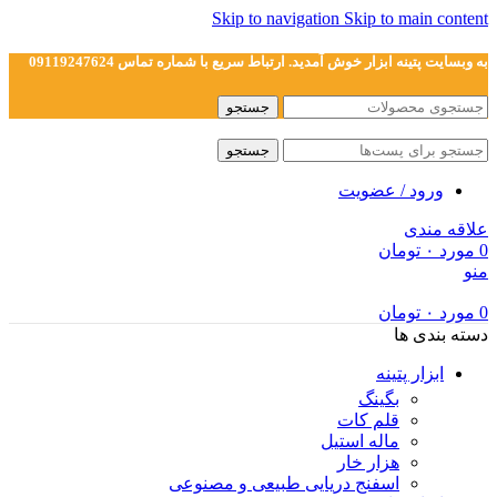
Skip to navigation
Skip to main content
به وبسایت پتینه ابزار خوش آمدید. ارتباط سریع با شماره تماس 09119247624
جستجو
جستجو
ورود / عضویت
علاقه مندی
0
مورد
۰
تومان
منو
0
مورد
۰
تومان
دسته بندی ها
ابزار پتینه
بگینگ
قلم کات
ماله استیل
هزار خار
اسفنج دریایی طبیعی و مصنوعی