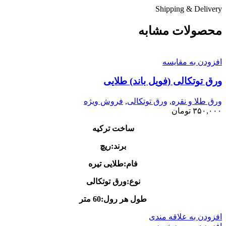
Shipping & Delivery
محصولات مشابه
افزودن به مقایسه
ورق توتکالی (فویل باند) طلایی
ورق طلا و نقره
,
ورق توتکالی
,
فروش ویژه
۳۵۰,۰۰۰
تومان
ساخت ترکیه
برند:ریچ
فام:طلایی تیره
نوع:ورق توتکالی
طول هر رول:60 متر
افزودن به علاقه مندی