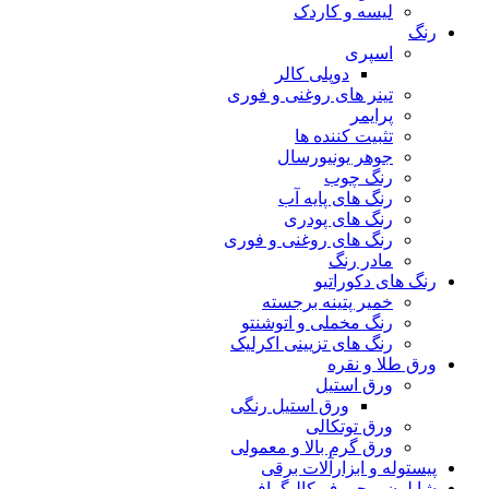
لیسه و کاردک
رنگ
اسپری
دوپلی کالر
تینر های روغنی و فوری
پرایمر
تثبیت کننده ها
جوهر یونیورسال
رنگ چوب
رنگ‌ های پایه آب
رنگ های پودری
رنگ‌ های روغنی و فوری
مادر رنگ
رنگ های دکوراتیو
خمیر پتینه برجسته
رنگ مخملی و اتوشنتو
رنگ های تزیینی اکرلیک
ورق طلا و نقره
ورق استیل
ورق استیل رنگی
ورق توتکالی
ورق گرم بالا و معمولی
پیستوله و ابزارآلات برقی
شابلون و حروف کالیگرافی