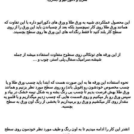
این محصول عملکردی شبیه به ورق طلا و ورق های دکوراتیو داره با این تفاوت که
همانند ورق طلا روی کار نمیچسبد بلکه بعد از چسباندن باید این ورق را از روی
سطح کار بلند کنید تا فقط رنگدانه های این ورق ها روی سطح بچسبند.
از این ورقه های توتکالی روی سطوح متفاوت استفاده میشه از جمله
شیشه،سرامیک،سفال،پلی استر، چوب و …
نحوه استفاده این ورقه ها به این صورت هست که ابتدا باید چسب ورق طلا و یا
چسب مخصوص خودشون رو (فویل باند) رو روی سطح مورد نظر بزنیم و همانند
ورق طلا بهش فرصت بدیم تا چسب بی رنگ بشه و به شکل نیمه خشک در بیاد و
سپس ورق رو باز میکنیم و روی قسمت هایی که چسب زدیم میگذاریم و با قلمو یه
مقدار روی کار میکشیم و ورق رو برمیداریم تا بخشی از رنگ اون ورق به سطح
بچسبه.
انقدر این کار را ادامه میدیم تا به اون رنگ و طیف مورد نظر خودمون روی سطح
برسیم.