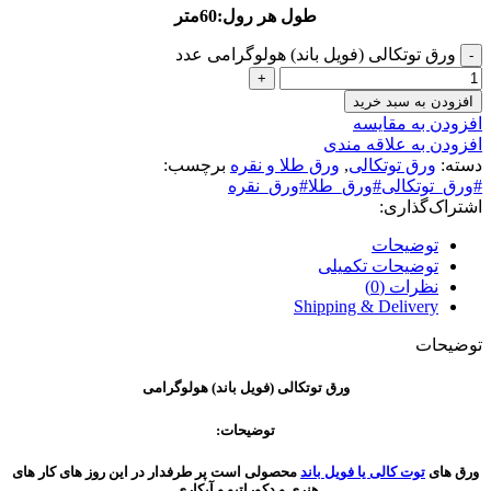
طول هر رول:60متر
ورق توتکالی (فویل باند) هولوگرامی عدد
افزودن به سبد خرید
افزودن به مقایسه
افزودن به علاقه مندی
دسته:
ورق توتکالی
,
ورق طلا و نقره
برچسب:
#ورق_توتکالی#ورق_طلا#ورق_نقره
اشتراک‌گذاری:
توضیحات
توضیحات تکمیلی
نظرات (0)
Shipping & Delivery
توضیحات
ورق توتکالی (فویل باند) هولوگرامی
توضیحات:
ورق های
توت کالی یا فویل باند
محصولی است پر طرفدار در این روز های کار های
هنری و دکوراتیو و آبکاری.