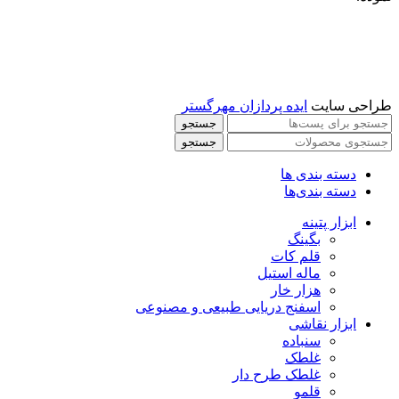
طراحی سایت
ایده پردازان مهرگستر
جستجو
جستجو
دسته بندی ها
دسته بندی‌ها
ابزار پتینه
بگینگ
قلم کات
ماله استیل
هزار خار
اسفنج دریایی طبیعی و مصنوعی
ابزار نقاشی
سنباده
غلطک
غلطک طرح دار
قلمو