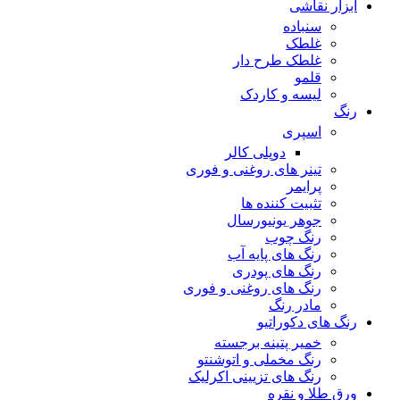
ابزار نقاشی
سنباده
غلطک
غلطک طرح دار
قلمو
لیسه و کاردک
رنگ
اسپری
دوپلی کالر
تینر های روغنی و فوری
پرایمر
تثبیت کننده ها
جوهر یونیورسال
رنگ چوب
رنگ‌ های پایه آب
رنگ های پودری
رنگ‌ های روغنی و فوری
مادر رنگ
رنگ های دکوراتیو
خمیر پتینه برجسته
رنگ مخملی و اتوشنتو
رنگ های تزیینی اکرلیک
ورق طلا و نقره