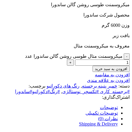
میکروسمنت طوسی روشن گالن ساندورا
محصول شرکت ساندورا
وزن 6000 گرم
بافت زبر
معروف به میکروسمنت متال
میکروسمنت متال طوسی روشن گالن ساندورا عدد
افزودن به سبد خرید
افزودن به مقایسه
افزودن به علاقه مندی
دسته:
خمیر پتینه برجسته
,
رنگ های دکوراتیو
برچسب:
#برجسته_کاری #تکسچر_نوستالژی
,
#رنگ#دکوراتیو#ساندورا
اشتراک‌گذاری:
توضیحات
توضیحات تکمیلی
نظرات (0)
Shipping & Delivery