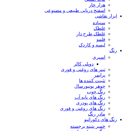
هزار خار
اسفنج دریایی طبیعی و مصنوعی
ابزار نقاشی
سنباده
غلطک
غلطک طرح دار
قلمو
لیسه و کاردک
رنگ
اسپری
دوپلی کالر
تینر های روغنی و فوری
پرایمر
تثبیت کننده ها
جوهر یونیورسال
رنگ چوب
رنگ‌ های پایه آب
رنگ های پودری
رنگ‌ های روغنی و فوری
مادر رنگ
رنگ های دکوراتیو
خمیر پتینه برجسته