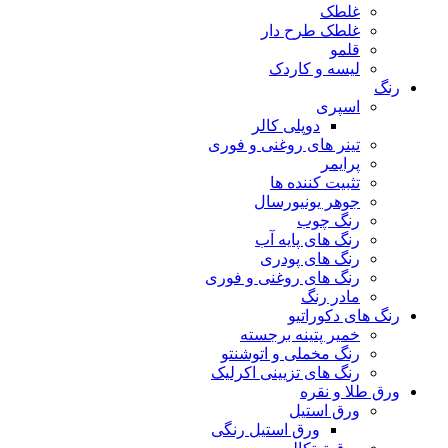
غلطک
غلطک طرح دار
قلمو
لیسه و کاردک
رنگ
اسپری
دوپلی کالر
تینر های روغنی و فوری
پرایمر
تثبیت کننده ها
جوهر یونیورسال
رنگ چوب
رنگ‌ های پایه آب
رنگ های پودری
رنگ‌ های روغنی و فوری
مادر رنگ
رنگ های دکوراتیو
خمیر پتینه برجسته
رنگ مخملی و اتوشنتو
رنگ های تزیینی اکرلیک
ورق طلا و نقره
ورق استیل
ورق استیل رنگی