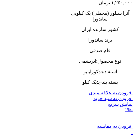
۱,۲۵۰,۰۰۰
تومان
آترا سیلور (مخملی) یک کیلویی
ساندورا
کشور سازنده:ایران
برند:ساندورا
فام:صدفی
نوع محصول:ابریشمی
استفاده:دکورایتیو
بسته بندی:یک کیلو
افزودن به علاقه مندی
افزودن به سبد خرید
نمایش سریع
-1%
افزودن به مقایسه