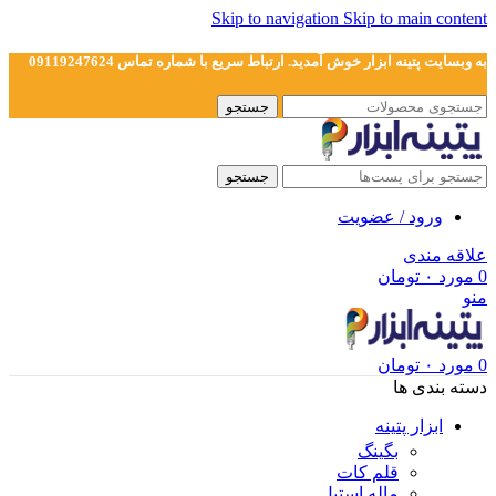
Skip to navigation
Skip to main content
به وبسایت پتینه ابزار خوش آمدید. ارتباط سریع با شماره تماس 09119247624
جستجو
جستجو
ورود / عضویت
علاقه مندی
0
مورد
۰
تومان
منو
0
مورد
۰
تومان
دسته بندی ها
ابزار پتینه
بگینگ
قلم کات
ماله استیل