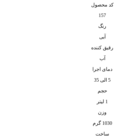
کد محصول
157
رنگ
آبی
رقیق کننده
آب
دمای اجرا
5 الی 35
حجم
1 لیتر
وزن
1030 گرم
ساخت