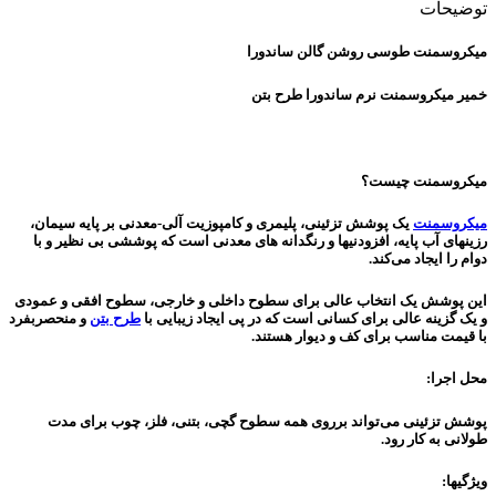
توضیحات
میکروسمنت طوسی روشن گالن ساندورا
خمیر میکروسمنت نرم ساندورا طرح بتن
میکروسمنت چیست؟
میکروسمنت
یک پوشش تزئینی، پلیمری و کامپوزیت آلی-معدنی بر پایه سیمان،
رزینهای آب پایه، افزودنیها و رنگدانه های معدنی است که پوششی بی نظیر و با
دوام را ایجاد می‌کند.
این پوشش یک انتخاب عالی برای سطوح داخلی و خارجی، سطوح افقی و عمودی
و یک گزینه عالی برای کسانی است که در پی ایجاد زیبایی با
طرح بتن
و منحصربفرد
با قیمت مناسب برای کف و دیوار هستند.
محل اجرا:
پوشش تزئینى مى‌تواند برروى همه سطوح گچى، بتنى، فلز، چوب براى مدت
طولانى به کار رود.
ویژگیها: