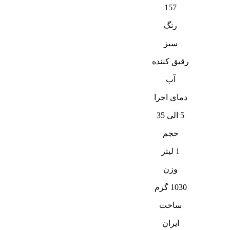
157
رنگ
سبز
رقیق کننده
آب
دمای اجرا
5 الی 35
حجم
1 لیتر
وزن
1030 گرم
ساخت
ایران