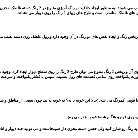
برای انواع رول های غلطک طرح دار مناسب است و پس از نصب رول روی آن و ری
 صورت یکنواخت روی تمامی قسمت های رول بنشیند، سپس با فشار یکنواخت و سرعت آر
یا فومی کمرنگ می شه. (حالا این خوبه یا نه؟ نه خوبه نه بد، چون بعضی از مناطق و ش