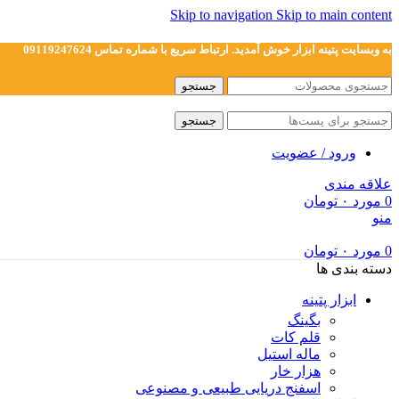
Skip to navigation
Skip to main content
به وبسایت پتینه ابزار خوش آمدید. ارتباط سریع با شماره تماس 09119247624
جستجو
جستجو
ورود / عضویت
علاقه مندی
0
مورد
۰
تومان
منو
0
مورد
۰
تومان
دسته بندی ها
ابزار پتینه
بگینگ
قلم کات
ماله استیل
هزار خار
اسفنج دریایی طبیعی و مصنوعی