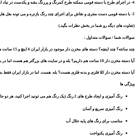
4- در اجرای طرح با دسته فومی ممکنه طرح کمرنگ و پررنگ بشه و یکدست در نیاد اما این مسئله در اجرای طرح با
5- با دسته فومی دست مجری و نقاش برای اجرای چند رنگ بازتره و می تونه بغل هارو یک رنگ و وسط رو یک رنگ و یا نسبت هر ردیف رنگ رو به سلیقه خودش تغییر بده و اما در دسته مخزن دار فقط دو رنگ و یا تک رنگ امکان داره.
(تفاوت های دیگه رو شما در بخش نظرات بگید.)
سوالات شما / سوالات متداول :
چند سانته؟ چند اینچه؟
دسته های مخزن دار موجود در بازار ایران
6 اینچ و 15 سانت
هست
آیا دسته مخزن دار 18 سانت هم داریم؟
بله و در سایت های بزرگتر هم هست اما
در بازار
آیا دسته مخزن دار کلا فلزی و بدنه فلزی هست؟ بله. هست. اما در بازار ایران فق
ویژگی ها
رنگ آمیزی و ایجاد طرح های 2 رنگ (یک رنگ هم می تونید اجرا کنید، هر دو جا یک رنگ می ریزید)
رنگ آمیزی سریع و آسان
مناسب برای رنگ های پایه حلال آب
رنگ آمیزی یکنواخت