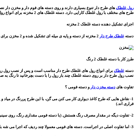
رول غلطک
طرح های مختلف با رول غلطک کارایی دارد. دسته غلطک های 2 مخزنه برای انواع رول های غلطک مناسب است و طرح های زیبای 2 رنگ را روی دیوار می نشاند.
اجزای تشکیل دهنده دسته غلطک 2 مخزنه
دسته
غلطک طرح دار
2 مخزنه از دسته و پایه ی میله ای تشکیل شده و 2 مخزن برای ریختن رنگ و ایجاد نقش های دو رنگ در آن وجود دارد و رول غلطک روی دسته نصب می شود.
طرز کار با دسته غلطک 2 رنگ
دسته
غلطک
نصب رول طرح دار بر روی دسته غلطک چند بار رول را با دست بچرخانید تا رنگ به
تفاوت های
دسته مخزن دار
و دسته فومی ؟
1- نقاش هایی که طرح کاغذ دیواری کار می کنن می گن، با این طرح پررنگ در میاد و 
فراری اند.)
2- تفاوت دیگه در مقدار مصرف رنگ هستش. (با دسته فومی مقداری رنگ، روی سینی، روی فوم و هنگام شستشو به هدر می ره)
3- اما تفاوت اصلی در اجراست. دسته های فومی معمولا چند ردیف که اجرا می شه باید رنگ رو شارژ کنید ولی حسن دسته مخزن دار همینجاست و می تونید چند دیوار و اتاق رو بدون دغدغه اتمام رنگ، طرح بزنید.