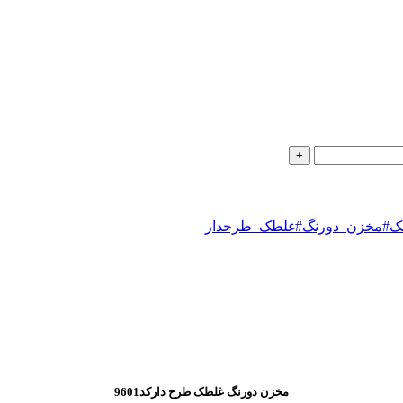
ک#مخزن_دورنگ#غلطک_طرحدار
مخزن دورنگ غلطک طرح دارکد9601