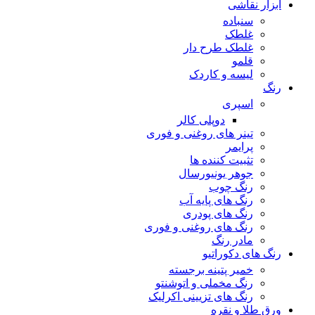
ابزار نقاشی
سنباده
غلطک
غلطک طرح دار
قلمو
لیسه و کاردک
رنگ
اسپری
دوپلی کالر
تینر های روغنی و فوری
پرایمر
تثبیت کننده ها
جوهر یونیورسال
رنگ چوب
رنگ‌ های پایه آب
رنگ های پودری
رنگ‌ های روغنی و فوری
مادر رنگ
رنگ های دکوراتیو
خمیر پتینه برجسته
رنگ مخملی و اتوشنتو
رنگ های تزیینی اکرلیک
ورق طلا و نقره