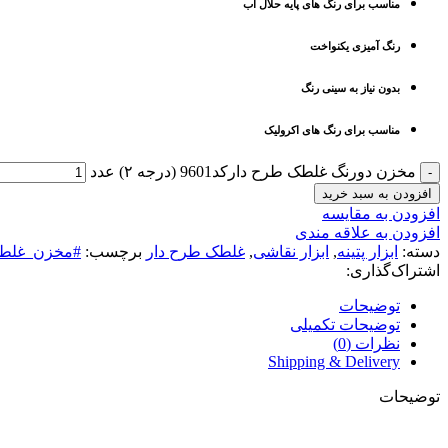
مناسب برای رنگ های پایه حلال آب
رنگ آمیزی یکنواخت
بدون نیاز به سینی رنگ
مناسب برای رنگ های اکرولیک
مخزن دورنگ غلطک طرح دارکد9601 (درجه ۲) عدد
افزودن به سبد خرید
افزودن به مقایسه
افزودن به علاقه مندی
دسته:
ابزار پتینه
,
ابزار نقاشی
,
غلطک طرح دار
برچسب:
#مخزن_غلط
اشتراک‌گذاری:
توضیحات
توضیحات تکمیلی
نظرات (0)
Shipping & Delivery
توضیحات