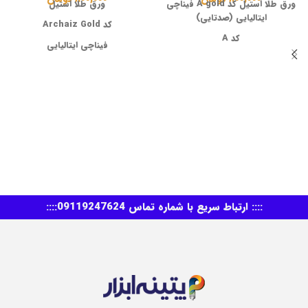
ورق طلا استیل کد A gold فیناچی
ورق طلا استیل
ایتالیایی (صدتایی)
کد Archaiz Gold
کد A
فیناچی ایتالیایی
فیناچی ایتالیایی
سایز 14/14
سایز 14/14
ضد اکسید
ضد اکسید
پک هزار تایی هست ولی به صورت
پک کامل هزار تایی هست ولی به
صد تایی ارسال میشه
صورت خرد صدتایی ارسال میشه
:::: ارتباط سریع با شماره تماس 09119247624::::