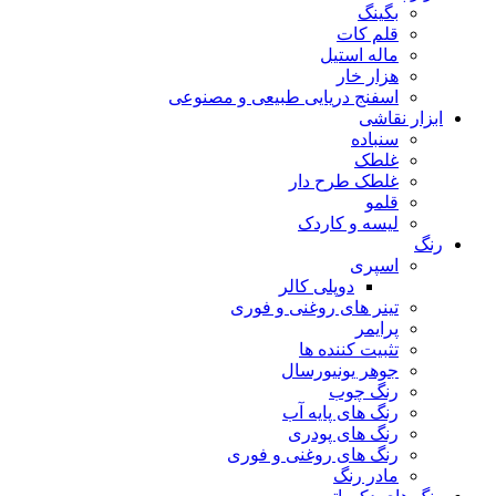
بگینگ
قلم کات
ماله استیل
هزار خار
اسفنج دریایی طبیعی و مصنوعی
ابزار نقاشی
سنباده
غلطک
غلطک طرح دار
قلمو
لیسه و کاردک
رنگ
اسپری
دوپلی کالر
تینر های روغنی و فوری
پرایمر
تثبیت کننده ها
جوهر یونیورسال
رنگ چوب
رنگ‌ های پایه آب
رنگ های پودری
رنگ‌ های روغنی و فوری
مادر رنگ