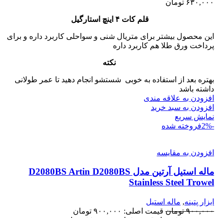
۶۳۰,۰۰۰
تومان
قلم کات ۴ اینچ استارگیل
این محصول بیشتر برای متریال شنی و سواحلی کاربرد داره و برای
پرداخت ورق طلا هم کاربرد داره
نکته
بهتره بعد از استفاده به خوبی شستشو انجام دهید تا عمر طولانی
داشته باشد
افزودن به علاقه مندی
افزودن به سبد خرید
نمایش سریع
-2%
فروخته شده
افزودن به مقایسه
ماله استیل آرتین مدل D2080BS Artin D2080BS
Stainless Steel Trowel
ابزار پتینه
,
ماله استیل
۹۰۰,۰۰۰
تومان
قیمت اصلی: ۹۰۰,۰۰۰ تومان