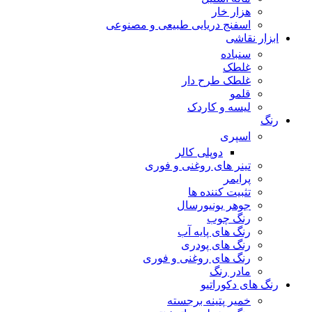
هزار خار
اسفنج دریایی طبیعی و مصنوعی
ابزار نقاشی
سنباده
غلطک
غلطک طرح دار
قلمو
لیسه و کاردک
رنگ
اسپری
دوپلی کالر
تینر های روغنی و فوری
پرایمر
تثبیت کننده ها
جوهر یونیورسال
رنگ چوب
رنگ‌ های پایه آب
رنگ های پودری
رنگ‌ های روغنی و فوری
مادر رنگ
رنگ های دکوراتیو
خمیر پتینه برجسته