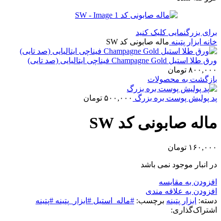
برای بزرگنمایی کلیک کنید
خانه
ابزار پتینه
ماله صابونی کد SW
ورق طلا استیل Champagne Gold فیناچی ایتالیایی (صد تایی)
۸۰۰,۰۰۰
تومان
بازگشت به محصولات
پد پولیش پوست بره بزرگ
۵۰۰,۰۰۰
تومان
ماله صابونی کد SW
۱۶۰,۰۰۰
تومان
در انبار موجود نمی باشد
افزودن به مقایسه
افزودن به علاقه مندی
دسته:
ابزار پتینه
برچسب:
#ماله_استیل #ابزار_پتینه #پتینه
اشتراک‌گذاری: