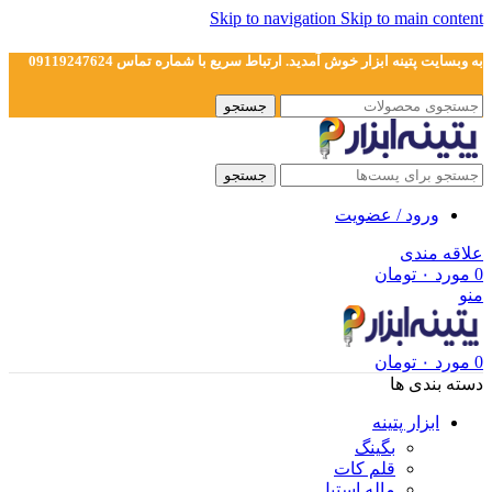
Skip to navigation
Skip to main content
به وبسایت پتینه ابزار خوش آمدید. ارتباط سریع با شماره تماس 09119247624
جستجو
جستجو
ورود / عضویت
علاقه مندی
0
مورد
۰
تومان
منو
0
مورد
۰
تومان
دسته بندی ها
ابزار پتینه
بگینگ
قلم کات
ماله استیل