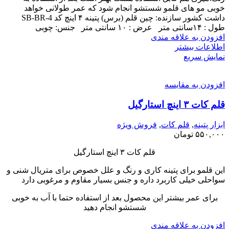
خوبی مو های قلمو شستشو انجام شود که عمر طولانی خواهد
داشت کشور سازنده: چین قلم (برس) پتینه ۴ اینچ کد SB-BR-4
طول : ۱۴سانتی متر عرض : ۱۰ سانتی متر جنس: چوبی
افزودن به علاقه مندی
اطلاعات بیشتر
نمایش سریع
افزودن به مقایسه
قلم کات ۳ اینچ استارگیل
ابزار پتینه
,
قلم کات
,
فروش ویژه
۵۵۰,۰۰۰
تومان
قلم کات ۳ اینچ استارگیل
این قلمو برای پتینه کاری و رنگ و علل خصوص برای متریال شنی و
سواحلی خیلی کاربرد داره و جنس بسیار مقاوم و مرغوبی دارد
برای عمر بیشتر این محصول بعد از استفاده حتما با آب به خوبی
شستشو انجام دهید
افزودن به علاقه مندی