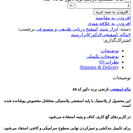
افزودن به سبد خرید
افزودن به مقایسه
افزودن به علاقه مندی
دسته:
ابزار پتینه
,
اسفنج دریایی طبیعی و مصنوعی
برچسب:
#ماله_اسفنجی#دکور#ابزارپتینه
اشتراک‌گذاری:
توضیحات
توضیحات تکمیلی
نظرات (0)
Shipping & Delivery
توضیحات
ماله اسفنجی
نارنجی برند دکور کد ۸۵
این محصول از پلاستیک با پایه اسفنجی پلاستیکی متخلخل مخصوص پوشانده شده
است.
در کاربردهای گچ کاری، کناف و پتینه استفاده می‌شود.
برای تکمیل بندکشی و تمیزکردن نهایی سطوح سرامیکی و کاشی استفاد می‌شود.