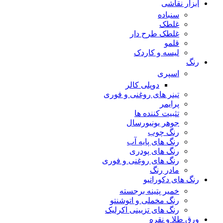
ابزار نقاشی
سنباده
غلطک
غلطک طرح دار
قلمو
لیسه و کاردک
رنگ
اسپری
دوپلی کالر
تینر های روغنی و فوری
پرایمر
تثبیت کننده ها
جوهر یونیورسال
رنگ چوب
رنگ‌ های پایه آب
رنگ های پودری
رنگ‌ های روغنی و فوری
مادر رنگ
رنگ های دکوراتیو
خمیر پتینه برجسته
رنگ مخملی و اتوشنتو
رنگ های تزیینی اکرلیک
ورق طلا و نقره