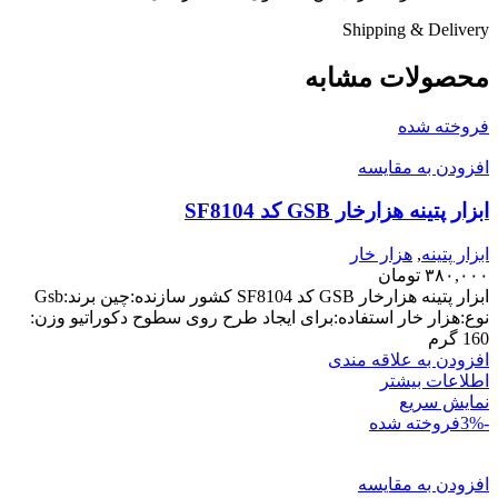
Shipping & Delivery
محصولات مشابه
فروخته شده
افزودن به مقایسه
ابزار پتینه هزارخار GSB کد SF8104
ابزار پتینه
,
هزار خار
۳۸۰,۰۰۰
تومان
ابزار پتینه هزارخار GSB کد SF8104 کشور سازنده:چین برند:Gsb
نوع:هزار خار استفاده:برای ایجاد طرح روی سطوح دکوراتیو وزن:
160 گرم
افزودن به علاقه مندی
اطلاعات بیشتر
نمایش سریع
-3%
فروخته شده
افزودن به مقایسه