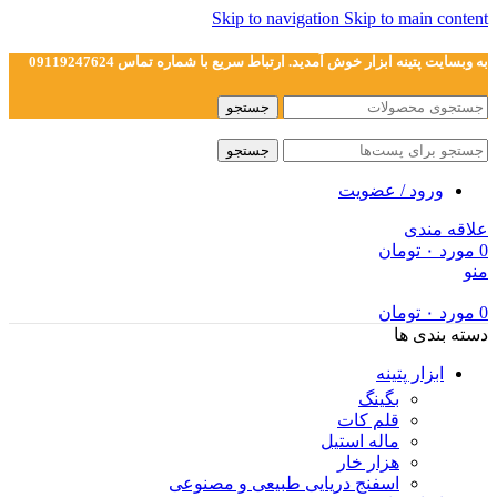
Skip to navigation
Skip to main content
به وبسایت پتینه ابزار خوش آمدید. ارتباط سریع با شماره تماس 09119247624
جستجو
جستجو
ورود / عضویت
علاقه مندی
0
مورد
۰
تومان
منو
0
مورد
۰
تومان
دسته بندی ها
ابزار پتینه
بگینگ
قلم کات
ماله استیل
هزار خار
اسفنج دریایی طبیعی و مصنوعی