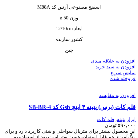
اسفنج مصنوعی آرتین کد M88A
وزن 50 g
ابعاد 12/10cm
کشور سازنده
چین
افزودن به علاقه مندی
افزودن به سبد خرید
نمایش سریع
فروخته شده
افزودن به مقایسه
قلم کات (برس) پتینه ۴ اینچ Gsb کد SB-BR-4
ابزار پتینه
,
قلم کات
۵۹۰,۰۰۰
تومان
این محصول بیشتر برای متریال سواحلی و شنی کاربرد دارد و برای
رنگ‌آمیزی هم قابل استفاده هست بهتر است بعد از استفاده به