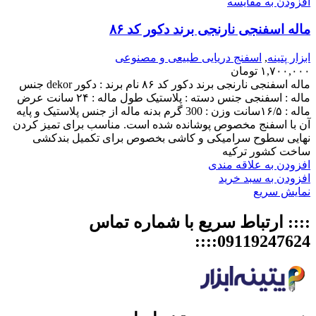
افزودن به مقایسه
ماله اسفنجی نارنجی برند دکور کد ۸۶
ابزار پتینه
,
اسفنج دریایی طبیعی و مصنوعی
۱,۷۰۰,۰۰۰
تومان
ماله اسفنجی نارنجی برند دکور کد ۸۶ نام برند : دکور dekor جنس
ماله : اسفنجی جنس دسته : پلاستیک طول ماله : ۲۴ سانت عرض
ماله : ۱۶/۵سانت وزن : 300 گرم بدنه ماله از جنس پلاستیک و پایه
آن با اسفنج مخصوص پوشانده شده است. مناسب برای تمیز کردن
نهایی سطوح سرامیکی و کاشی بخصوص برای تکمیل بندکشی
ساخت کشور ترکیه
افزودن به علاقه مندی
افزودن به سبد خرید
نمایش سریع
:::: ارتباط سریع با شماره تماس
09119247624::::