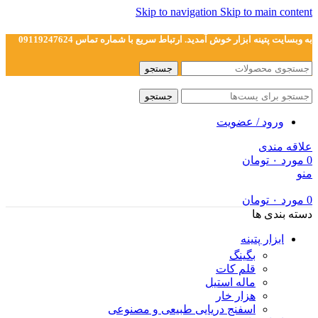
Skip to navigation
Skip to main content
به وبسایت پتینه ابزار خوش آمدید. ارتباط سریع با شماره تماس 09119247624
جستجو
جستجو
ورود / عضویت
علاقه مندی
0
مورد
۰
تومان
منو
0
مورد
۰
تومان
دسته بندی ها
ابزار پتینه
بگینگ
قلم کات
ماله استیل
هزار خار
اسفنج دریایی طبیعی و مصنوعی