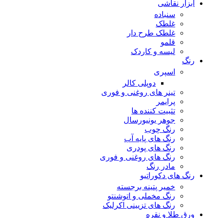
ابزار نقاشی
سنباده
غلطک
غلطک طرح دار
قلمو
لیسه و کاردک
رنگ
اسپری
دوپلی کالر
تینر های روغنی و فوری
پرایمر
تثبیت کننده ها
جوهر یونیورسال
رنگ چوب
رنگ‌ های پایه آب
رنگ های پودری
رنگ‌ های روغنی و فوری
مادر رنگ
رنگ های دکوراتیو
خمیر پتینه برجسته
رنگ مخملی و اتوشنتو
رنگ های تزیینی اکرلیک
ورق طلا و نقره