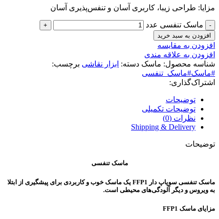
مزایا: طراحی زیبا، کاربری آسان و تنفس‌پذیری آسان
ماسک تنفسی عدد
افزودن به سبد خرید
افزودن به مقایسه
افزودن به علاقه مندی
شناسه محصول:
ماسک
دسته:
ابزار نقاشی
برچسب:
#ماسک#ماسک_تنفسی
اشتراک‌گذاری:
توضیحات
توضیحات تکمیلی
نظرات (0)
Shipping & Delivery
توضیحات
ماسک تنفسی
ماسک تنفسی سوپاپ دار FFP1 یک ماسک خوب و کاربردی برای پیشگیری از ابتلا
به ویروس و دیگر آلودگی‌های محیطی است.
مزایای ماسک FFP1