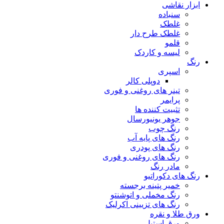
ابزار نقاشی
سنباده
غلطک
غلطک طرح دار
قلمو
لیسه و کاردک
رنگ
اسپری
دوپلی کالر
تینر های روغنی و فوری
پرایمر
تثبیت کننده ها
جوهر یونیورسال
رنگ چوب
رنگ‌ های پایه آب
رنگ های پودری
رنگ‌ های روغنی و فوری
مادر رنگ
رنگ های دکوراتیو
خمیر پتینه برجسته
رنگ مخملی و اتوشنتو
رنگ های تزیینی اکرلیک
ورق طلا و نقره
ورق استیل