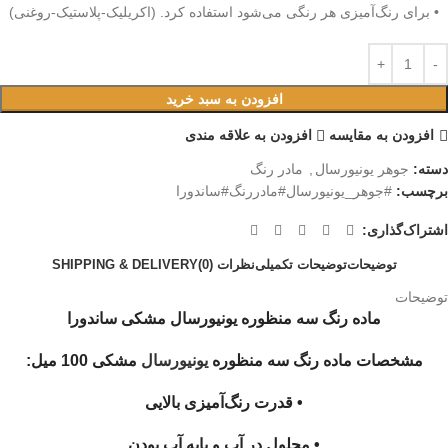
• برای رنگ‌آمیزی هر رنگی می‌شود استفاده کرد. (اکریلیک-پلاستیک-روغنی)
افزودن به سبد خرید
افزودن به مقایسه
افزودن به علاقه مندی
دسته:
جوهر یونیورسال
,
مادر رنگ
برچسب:
#جوهر_یونیورسال#مادررنگ#ساندورا
اشتراک‌گذاری:
توضیحات
توضیحات تکمیلی
نظرات (0)
SHIPPING & DELIVERY
توضیحات
ماده رنگ سه منظوره یونیورسال مشکی ساندورا
مشخصات ماده رنگ سه منظوره
یونیورسال
مشکی 100 میل:
• قدرت رنگ‌آمیزی بالایی
• محلول در آب و پایه آب بودن