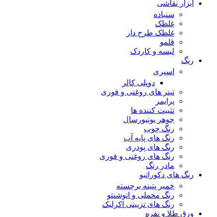
ابزار نقاشی
سنباده
غلطک
غلطک طرح دار
قلمو
لیسه و کاردک
رنگ
اسپری
دوپلی کالر
تینر های روغنی و فوری
پرایمر
تثبیت کننده ها
جوهر یونیورسال
رنگ چوب
رنگ‌ های پایه آب
رنگ های پودری
رنگ‌ های روغنی و فوری
مادر رنگ
رنگ های دکوراتیو
خمیر پتینه برجسته
رنگ مخملی و اتوشنتو
رنگ های تزیینی اکرلیک
ورق طلا و نقره