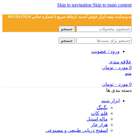
Skip to navigation
Skip to main content
به وبسایت پتینه ابزار خوش آمدید. ارتباط سریع با شماره تماس 09119247624
جستجو
جستجو
ورود / عضویت
علاقه مندی
0
مورد
۰
تومان
منو
0
مورد
۰
تومان
دسته بندی ها
ابزار پتینه
بگینگ
قلم کات
ماله استیل
هزار خار
اسفنج دریایی طبیعی و مصنوعی