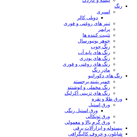
لیسه و کاردک
رنگ
اسپری
دوپلی کالر
تینر های روغنی و فوری
پرایمر
تثبیت کننده ها
جوهر یونیورسال
رنگ چوب
رنگ‌ های پایه آب
رنگ های پودری
رنگ‌ های روغنی و فوری
مادر رنگ
رنگ های دکوراتیو
خمیر پتینه برجسته
رنگ مخملی و اتوشنتو
رنگ های تزیینی اکرلیک
ورق طلا و نقره
ورق استیل
ورق استیل رنگی
ورق توتکالی
ورق گرم بالا و معمولی
پیستوله و ابزارآلات برقی
شابلون و حروف کالیگرافی