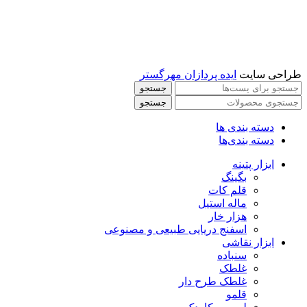
طراحی سایت
ایده پردازان مهرگستر
جستجو
جستجو
دسته بندی ها
دسته بندی‌ها
ابزار پتینه
بگینگ
قلم کات
ماله استیل
هزار خار
اسفنج دریایی طبیعی و مصنوعی
ابزار نقاشی
سنباده
غلطک
غلطک طرح دار
قلمو