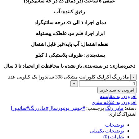
عمقی 6 ساعت (در دمای 23 در جه سانتیگراد)
رقیق کننده: آب
دمای اجرا: 5 الی 35 درجه سانتیگراد
ابزار اجرا: قلم مو، غلطک، پیستوله
نقطه اشتعال: آب پایه/غیر قابل اشتعال
بسته‌بندی: ظروف پلاستیکی 1 کیلو
ذخیره‌سازی: در بسته‌بندی باز نشده با محافظت از انجماد تا 3 سال
مادررنگ آکرلیک کلورانت مشکی 398 ساندورا یک کیلویی عدد
افزودن به سبد خرید
افزودن به مقایسه
افزودن به علاقه مندی
دسته:
مادر رنگ
برچسب:
#جوهر_یونیورسال#مادررنگ#ساندورا
اشتراک‌گذاری:
توضیحات
توضیحات تکمیلی
نظرات (0)