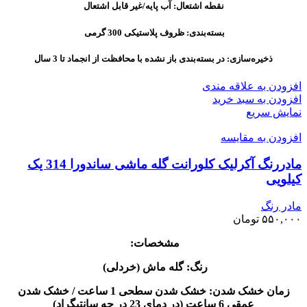
نقطه اشتعال: آب پایه/غیر قابل اشتعال
بسته‌بندی: ظروف پلاستیکی 300 گرمی
ذخیره‌سازی: در بسته‌بندی باز نشده با محافظت از انجماد تا 3 سال
افزودن به علاقه مندی
افزودن به سبد خرید
نمایش سریع
افزودن به مقایسه
مادررنگ آکرلیک کلورانت گله ماشی ساندورا 314 یک
کیلویی
مادر رنگ
۵۵۰,۰۰۰
تومان
مشخصات:
رنگ: گله ماش (خردلی)
زمان خشک شدن: خشک شدن سطحی 1 ساعت / خشک شدن
عمقی 6 ساعت (در دمای 23 در جه سانتیگراد)