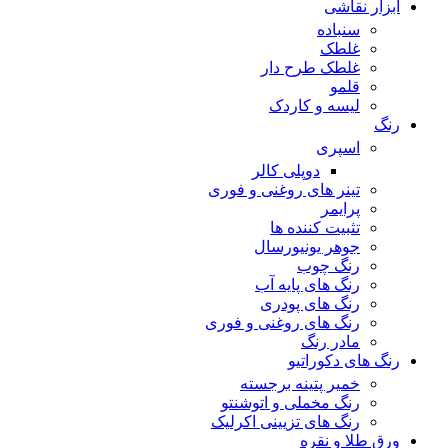
ابزار نقاشی
سنباده
غلطک
غلطک طرح دار
قلمو
لیسه و کاردک
رنگ
اسپری
دوپلی کالر
تینر های روغنی و فوری
پرایمر
تثبیت کننده ها
جوهر یونیورسال
رنگ چوب
رنگ‌ های پایه آب
رنگ های پودری
رنگ‌ های روغنی و فوری
مادر رنگ
رنگ های دکوراتیو
خمیر پتینه برجسته
رنگ مخملی و اتوشنتو
رنگ های تزیینی اکرلیک
ورق طلا و نقره