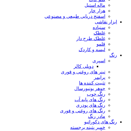
ماله استیل
هزار خار
اسفنج دریایی طبیعی و مصنوعی
ابزار نقاشی
سنباده
غلطک
غلطک طرح دار
قلمو
لیسه و کاردک
رنگ
اسپری
دوپلی کالر
تینر های روغنی و فوری
پرایمر
تثبیت کننده ها
جوهر یونیورسال
رنگ چوب
رنگ‌ های پایه آب
رنگ های پودری
رنگ‌ های روغنی و فوری
مادر رنگ
رنگ های دکوراتیو
خمیر پتینه برجسته