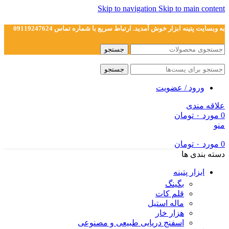
Skip to navigation
Skip to main content
به وبسایت پتینه ابزار خوش آمدید. ارتباط سریع با شماره تماس 09119247624
جستجو
جستجو
ورود / عضویت
علاقه مندی
0
مورد
۰
تومان
منو
0
مورد
۰
تومان
دسته بندی ها
ابزار پتینه
بگینگ
قلم کات
ماله استیل
هزار خار
اسفنج دریایی طبیعی و مصنوعی