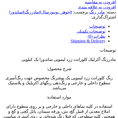
افزودن به مقایسه
افزودن به علاقه مندی
دسته:
مادر رنگ
برچسب:
#جوهر_یونیورسال#مادررنگ#ساندورا
اشتراک‌گذاری:
توضیحات
توضیحات تکمیلی
نظرات (0)
Shipping & Delivery
توضیحات
مادررنگ آکرلیک کلورانت زرد لیمویی ساندورا یک کیلویی
شرح محصول:
رنگ کلورانت زرد لیمویی یک پوشرنگ مخصوص جهت رنگ‌آمیزی
سطوح داخلی و خارجی و رنگ‌دهی رنگهای اکریلیک و پلاستیک
می‌باشد.
موارد استفاده:
استفاده در کلیه نماهای داخلی و خارجی و بر روی سطوح دارای
املاح معدنی از قبیل گچ، بتن، ورقه سیمان، پانل گچی و گچ و
همچنین کلیه سطوحی که قبلا رنگ شده‌اند، بر روی آستری مناسب