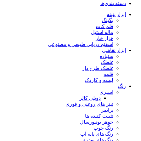
دسته بندی‌ها
ابزار پتینه
بگینگ
قلم کات
ماله استیل
هزار خار
اسفنج دریایی طبیعی و مصنوعی
ابزار نقاشی
سنباده
غلطک
غلطک طرح دار
قلمو
لیسه و کاردک
رنگ
اسپری
دوپلی کالر
تینر های روغنی و فوری
پرایمر
تثبیت کننده ها
جوهر یونیورسال
رنگ چوب
رنگ‌ های پایه آب
رنگ های پودری