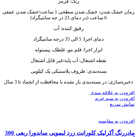
رنگ: قرمز
زمان خشک شدن: خشک شدن سطحی 1 ساعت/خشک شدن عمقی
6 ساعت (در دمای 23 در جه سانتیگراد)
رقیق کننده: آب
دمای اجرا: 5 الی 35 درجه سانتیگراد
ابزار اجرا: قلم مو، غلطک، پیستوله
نقطه اشتعال: آب پایه/غیر قابل اشتعال
بسته‌بندی: ظروف پلاستیکی یک کیلویی
ذخیره‌سازی: در بسته‌بندی باز نشده با محافظت از انجماد تا 3 سال
افزودن به علاقه مندی
افزودن به سبد خرید
نمایش سریع
افزودن به مقایسه
مادررنگ آکرلیک کلورانت زرد لیمویی ساندورا ربعی 300