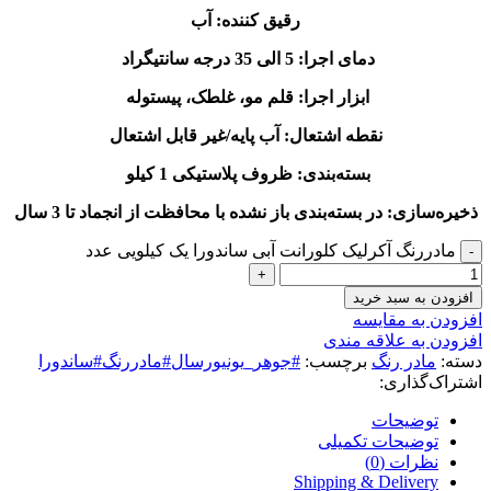
رقیق کننده: آب
دمای اجرا: 5 الی 35 درجه سانتیگراد
ابزار اجرا: قلم مو، غلطک، پیستوله
نقطه اشتعال: آب پایه/غیر قابل اشتعال
بسته‌بندی: ظروف پلاستیکی 1 کیلو
ذخیره‌سازی: در بسته‌بندی باز نشده با محافظت از انجماد تا 3 سال
مادررنگ آکرلیک کلورانت آبی ساندورا یک کیلویی عدد
افزودن به سبد خرید
افزودن به مقایسه
افزودن به علاقه مندی
دسته:
مادر رنگ
برچسب:
#جوهر_یونیورسال#مادررنگ#ساندورا
اشتراک‌گذاری:
توضیحات
توضیحات تکمیلی
نظرات (0)
Shipping & Delivery