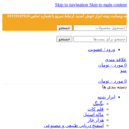
Skip to navigation
Skip to main content
به وبسایت پتینه ابزار خوش آمدید. ارتباط سریع با شماره تماس 09119247624
جستجو
جستجو
ورود / عضویت
علاقه مندی
0
مورد
۰
تومان
منو
0
مورد
۰
تومان
دسته بندی ها
ابزار پتینه
بگینگ
قلم کات
ماله استیل
هزار خار
اسفنج دریایی طبیعی و مصنوعی