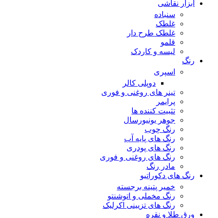
ابزار نقاشی
سنباده
غلطک
غلطک طرح دار
قلمو
لیسه و کاردک
رنگ
اسپری
دوپلی کالر
تینر های روغنی و فوری
پرایمر
تثبیت کننده ها
جوهر یونیورسال
رنگ چوب
رنگ‌ های پایه آب
رنگ های پودری
رنگ‌ های روغنی و فوری
مادر رنگ
رنگ های دکوراتیو
خمیر پتینه برجسته
رنگ مخملی و اتوشنتو
رنگ های تزیینی اکرلیک
ورق طلا و نقره