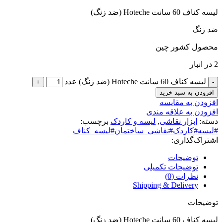
لیسه کناف 60 سانت Hoteche (ضد زنگ)
ضد زنگ
محصول کشور چین
2 در انبار
لیسه کناف 60 سانت Hoteche (ضد زنگ) عدد
افزودن به سبد خرید
افزودن به مقایسه
افزودن به علاقه مندی
دسته:
ابزار نقاشی
,
لیسه و کاردک
برچسب:
#لیسه#کاردک#نقاشی_ساختمان#لیسه_کناف
اشتراک‌گذاری:
توضیحات
توضیحات تکمیلی
نظرات (0)
Shipping & Delivery
توضیحات
لیسه کناف 60 سانت Hoteche (ضد زنگ)