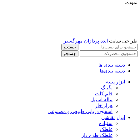
نموده.
طراحی سایت
ایده پردازان مهرگستر
جستجو
جستجو
دسته بندی ها
دسته بندی‌ها
ابزار پتینه
بگینگ
قلم کات
ماله استیل
هزار خار
اسفنج دریایی طبیعی و مصنوعی
ابزار نقاشی
سنباده
غلطک
غلطک طرح دار