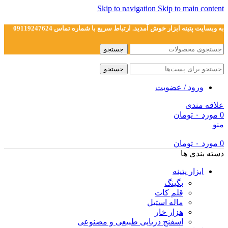
Skip to navigation
Skip to main content
به وبسایت پتینه ابزار خوش آمدید. ارتباط سریع با شماره تماس 09119247624
جستجو
جستجو
ورود / عضویت
علاقه مندی
0
مورد
۰
تومان
منو
0
مورد
۰
تومان
دسته بندی ها
ابزار پتینه
بگینگ
قلم کات
ماله استیل
هزار خار
اسفنج دریایی طبیعی و مصنوعی