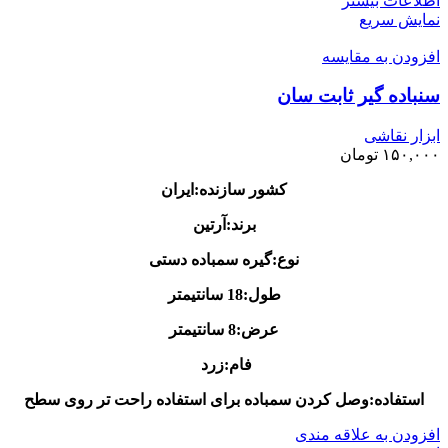
اطلاعات بیشتر
نمایش سریع
افزودن به مقایسه
سنباده گیر ثابت سان
ابزار نقاشی
۱۵۰,۰۰۰
تومان
کشور سازنده:ایران
برند:آرتین
نوع:گیره سمباده دستی
طول:18 سانتیمتر
عرض:8 سانتیمتر
فام:زرد
استفاده:وصل کردن سمباده برای استفاده راحت تر روی سطح
افزودن به علاقه مندی