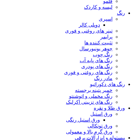
قلمو
لیسه و کاردک
رنگ
اسپری
دوپلی کالر
تینر های روغنی و فوری
پرایمر
تثبیت کننده ها
جوهر یونیورسال
رنگ چوب
رنگ‌ های پایه آب
رنگ های پودری
رنگ‌ های روغنی و فوری
مادر رنگ
رنگ های دکوراتیو
خمیر پتینه برجسته
رنگ مخملی و اتوشنتو
رنگ های تزیینی اکرلیک
ورق طلا و نقره
ورق استیل
ورق استیل رنگی
ورق توتکالی
ورق گرم بالا و معمولی
پیستوله و ابزارآلات برقی