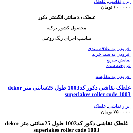
ابزار نقاشی
,
غلطک
۶۰۰,۰۰۰
تومان
غلطک 25 سانتی انگشتی دکور
محصول کشور ترکیه
مناسب اجرای رنگ روغنی
افزودن به علاقه مندی
افزودن به سبد خرید
نمایش سریع
فروخته شده
افزودن به مقایسه
غلطک نقاشی دکور کد1003 طول 25سانتی متر dekor
superlakes roller code 1003
ابزار نقاشی
,
غلطک
۷۵۰,۰۰۰
تومان
غلطک نقاشی دکور کد1003 طول 25سانتی متر dekor
superlakes roller code 1003