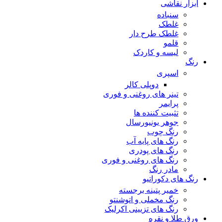
ابزار نقاشی
سنباده
غلطک
غلطک طرح دار
قلمو
لیسه و کاردک
رنگ
اسپری
دوپلی کالر
تینر های روغنی و فوری
پرایمر
تثبیت کننده ها
جوهر یونیورسال
رنگ چوب
رنگ‌ های پایه آب
رنگ های پودری
رنگ‌ های روغنی و فوری
مادر رنگ
رنگ های دکوراتیو
خمیر پتینه برجسته
رنگ مخملی و اتوشنتو
رنگ های تزیینی اکرلیک
ورق طلا و نقره