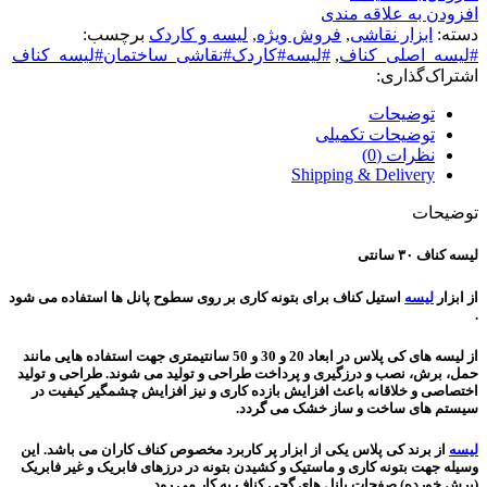
افزودن به علاقه مندی
دسته:
ابزار نقاشی
,
فروش ویژه
,
لیسه و کاردک
برچسب:
#لیسه_اصلی_کناف
,
#لیسه#کاردک#نقاشی_ساختمان#لیسه_کناف
اشتراک‌گذاری:
توضیحات
توضیحات تکمیلی
نظرات (0)
Shipping & Delivery
توضیحات
لیسه کناف ۳۰ سانتی
از ابزار
لیسه
استیل کناف برای بتونه کاری بر روی سطوح پانل ها استفاده می شود
.
از لیسه های کی پلاس در ابعاد 20 و 30 و 50 سانتیمتری جهت استفاده‌ هایى مانند
حمل، برش، نصب و درزگیرى و پرداخت طراحى و تولید می شوند. طراحی و تولید
اختصاصی و خلاقانه باعث افزایش بازده کارى و نیز افزایش چشمگیر کیفیت در
سیستم هاى ساخت و ساز خشک مى گردد.
لیسه
از برند کی پلاس یکی از ابزار پر کاربرد مخصوص کناف کاران می باشد. این
وسیله جهت بتونه کاری و ماستیک و کشیدن بتونه در درزهای فابریک و غیر فابریک
(برش خورده) صفحات پانل های گچی کناف به کار می رود.