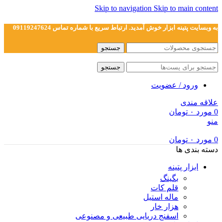
Skip to navigation
Skip to main content
به وبسایت پتینه ابزار خوش آمدید. ارتباط سریع با شماره تماس 09119247624
جستجو
جستجو
ورود / عضویت
علاقه مندی
0
مورد
۰
تومان
منو
0
مورد
۰
تومان
دسته بندی ها
ابزار پتینه
بگینگ
قلم کات
ماله استیل
هزار خار
اسفنج دریایی طبیعی و مصنوعی