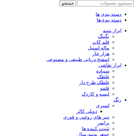
جستجو
دسته بندی ها
دسته بندی‌ها
ابزار پتینه
بگینگ
قلم کات
ماله استیل
هزار خار
اسفنج دریایی طبیعی و مصنوعی
ابزار نقاشی
سنباده
غلطک
غلطک طرح دار
قلمو
لیسه و کاردک
رنگ
اسپری
دوپلی کالر
تینر های روغنی و فوری
پرایمر
تثبیت کننده ها
جوهر یونیورسال