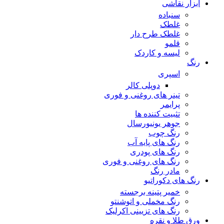
ابزار نقاشی
سنباده
غلطک
غلطک طرح دار
قلمو
لیسه و کاردک
رنگ
اسپری
دوپلی کالر
تینر های روغنی و فوری
پرایمر
تثبیت کننده ها
جوهر یونیورسال
رنگ چوب
رنگ‌ های پایه آب
رنگ های پودری
رنگ‌ های روغنی و فوری
مادر رنگ
رنگ های دکوراتیو
خمیر پتینه برجسته
رنگ مخملی و اتوشنتو
رنگ های تزیینی اکرلیک
ورق طلا و نقره