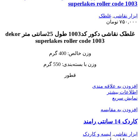
superlakes roller code 1003
ابزار نقاشی
,
غلطک
۷۵۰,۰۰۰
تومان
غلطک نقاشی دکور کد1003 طول 25سانتی متر dekor
superlakes roller code 1003
وزن خالص: 400 گرم
وزن با بسته‌بندی: 550 گرم
قطور
افزودن به علاقه مندی
اطلاعات بیشتر
نمایش سریع
افزودن به مقایسه
کاردک 14 سانتی رامند
ابزار نقاشی
,
لیسه و کاردک
۱۶۰,۰۰۰
تومان