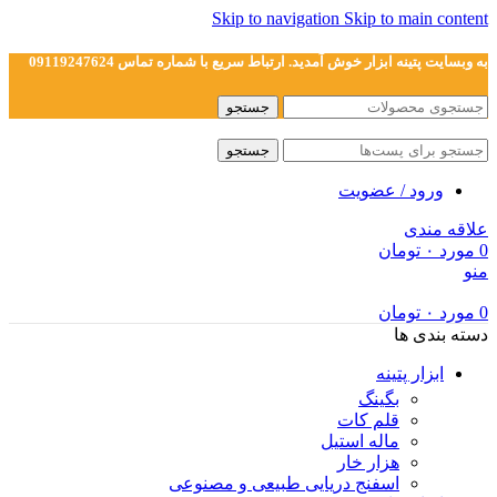
Skip to navigation
Skip to main content
به وبسایت پتینه ابزار خوش آمدید. ارتباط سریع با شماره تماس 09119247624
جستجو
جستجو
ورود / عضویت
علاقه مندی
0
مورد
۰
تومان
منو
0
مورد
۰
تومان
دسته بندی ها
ابزار پتینه
بگینگ
قلم کات
ماله استیل
هزار خار
اسفنج دریایی طبیعی و مصنوعی