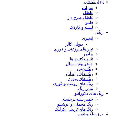
ابزار نقاشی
سنباده
غلطک
غلطک طرح دار
قلمو
لیسه و کاردک
رنگ
اسپری
دوپلی کالر
تینر های روغنی و فوری
پرایمر
تثبیت کننده ها
جوهر یونیورسال
رنگ چوب
رنگ‌ های پایه آب
رنگ های پودری
رنگ‌ های روغنی و فوری
مادر رنگ
رنگ های دکوراتیو
خمیر پتینه برجسته
رنگ مخملی و اتوشنتو
رنگ های تزیینی اکرلیک
ورق طلا و نقره