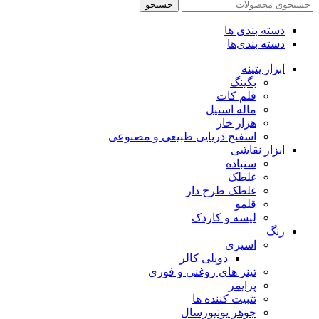
جستجو
دسته بندی ها
دسته بندی‌ها
ابزار پتینه
بگینگ
قلم کات
ماله استیل
هزار خار
اسفنج دریایی طبیعی و مصنوعی
ابزار نقاشی
سنباده
غلطک
غلطک طرح دار
قلمو
لیسه و کاردک
رنگ
اسپری
دوپلی کالر
تینر های روغنی و فوری
پرایمر
تثبیت کننده ها
جوهر یونیورسال