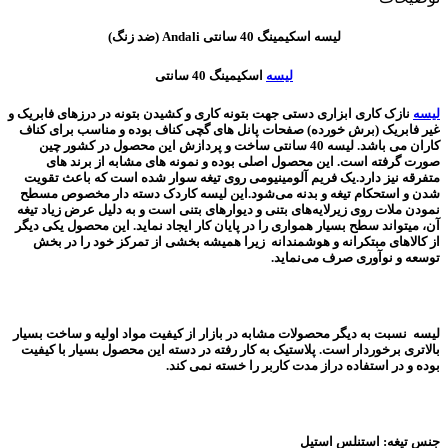
لیسه اسکیمینگ 40 سانتی Andali (ضد زنگ)
لیسه
اسکیمینگ 40 سانتی
لیسه
نازک کاری ابزاری دستی جهت بتونه کاری و کشیدن بتونه در درزهای فابریک و
غیر فابریک (برش خورده) صفحات پانل های گچی کناف بوده و مناسب برای کناف
کاران می باشد. لیسه 40 سانتی ساخت و پردازش این محصول در کشور چین
صورت گرفته است. این محصول اصلی بوده و نمونه های مشابه از برند های
متفرقه نیز دارد.یک فریم آلومینیومی روی تیغه سوار شده است که باعث تقویت
شدن و استحکام تیغه و بدنه می‌شود.این لیسه کاردک دسته دار مخصوص مسطح
نمودن ملات روی زیرلایه‌های بتنی و دیوارهای بتنی است و به دلیل عرض زیاد تیغه
آن، میتواند سطح بسیار همواری را در پایان کار ایجاد نماید. این محصول یکی دیگر
از کالاهای مبتکرانه و هوشمندانه زیرا همیشه بخشی از تمرکز خود را در بخش
توسعه و نوآوری صرف می‌نماید.
لیسه نسبت به دیگر محصولات مشابه در بازار از کیفیت مواد اولیه و ساخت بسیار
بالاتری برخوردار است. پلاستیک به کار رفته در دسته این محصول بسیار با کیفیت
بوده و در استفاده دراز مدت کاربر را خسته نمی کند.
جنس تیغه: استنلس استیل