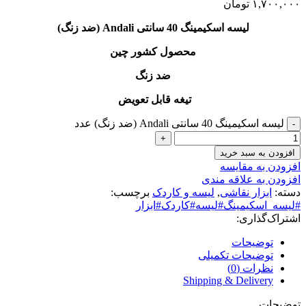
۱,۷۰۰,۰۰۰
تومان
لیسه اسکیمینگ 40 سانتی Andali (ضد زنگ)
محصول کشور چین
ضد زنگ
تیغه قابل تعویض
لیسه اسکیمینگ 40 سانتی Andali (ضد زنگ) عدد
افزودن به سبد خرید
افزودن به مقایسه
افزودن به علاقه مندی
دسته:
ابزار نقاشی
,
لیسه و کاردک
برچسب:
#لیسه_اسکیمینگ#لیسه#کاردک#ابزار
اشتراک‌گذاری:
توضیحات
توضیحات تکمیلی
نظرات (0)
Shipping & Delivery
توضیحات