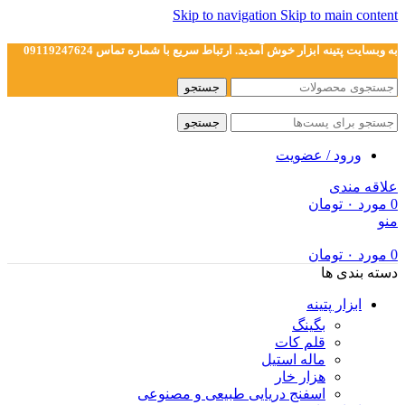
Skip to navigation
Skip to main content
به وبسایت پتینه ابزار خوش آمدید. ارتباط سریع با شماره تماس 09119247624
جستجو
جستجو
ورود / عضویت
علاقه مندی
0
مورد
۰
تومان
منو
0
مورد
۰
تومان
دسته بندی ها
ابزار پتینه
بگینگ
قلم کات
ماله استیل
هزار خار
اسفنج دریایی طبیعی و مصنوعی