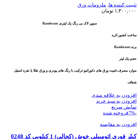
تثبیت کننده ها
,
ملزومات ورق
۱,۳۰۰,۰۰۰
تومان
سوپر لاک بی رنگ یک لیتری Rambrant
ساخت کشور:کره
برند:Rambrant
حجم:یک لیتر
موارد مصرف:تثبیت ورق های دکوراتیو-ترکیب با رنگ های پودری و ورق طلا یا نقره استیل
شفاف
افزودن به علاقه مندی
افزودن به سبد خرید
نمایش سریع
-7%
فروخته شده
افزودن به مقایسه
کیلر فوری اتومبیلی خوش (کحالی) 1 کیلویی کد 0248