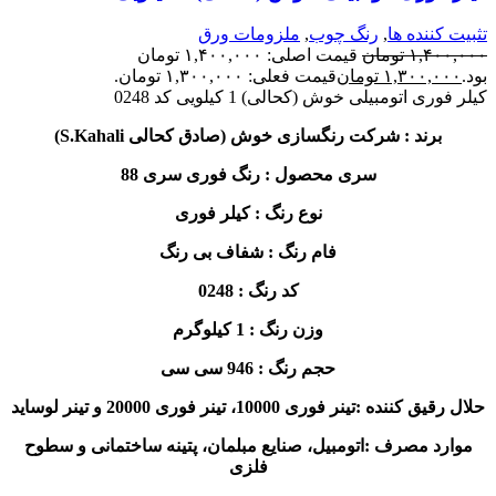
تثبیت کننده ها
,
رنگ چوب
,
ملزومات ورق
۱,۴۰۰,۰۰۰
تومان
قیمت اصلی: ۱,۴۰۰,۰۰۰ تومان
بود.
۱,۳۰۰,۰۰۰
تومان
قیمت فعلی: ۱,۳۰۰,۰۰۰ تومان.
کیلر فوری اتومبیلی خوش (کحالی) 1 کیلویی کد 0248
برند : شرکت رنگسازی خوش (صادق کحالی S.Kahali)
سری محصول : رنگ فوری سری 88
نوع رنگ : کیلر فوری
فام رنگ : شفاف بی رنگ
کد رنگ : 0248
وزن رنگ : 1 کیلوگرم
حجم رنگ : 946 سی سی
حلال رقیق کننده :تینر فوری 10000، تینر فوری 20000 و تینر لوساید
موارد مصرف :اتومبیل، صنایع مبلمان، پتینه ساختمانی و سطوح
فلزی