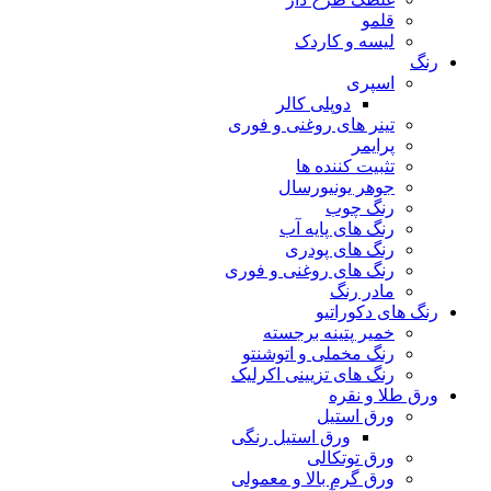
قلمو
لیسه و کاردک
رنگ
اسپری
دوپلی کالر
تینر های روغنی و فوری
پرایمر
تثبیت کننده ها
جوهر یونیورسال
رنگ چوب
رنگ‌ های پایه آب
رنگ های پودری
رنگ‌ های روغنی و فوری
مادر رنگ
رنگ های دکوراتیو
خمیر پتینه برجسته
رنگ مخملی و اتوشنتو
رنگ های تزیینی اکرلیک
ورق طلا و نقره
ورق استیل
ورق استیل رنگی
ورق توتکالی
ورق گرم بالا و معمولی