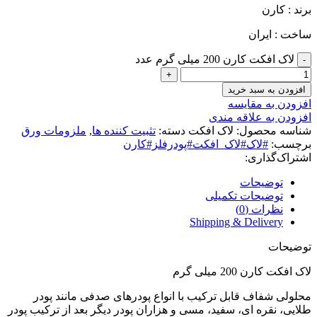
برند : کارن
ساخت : ایران
لاک افکت کارن 200 میلی گرم عدد
افزودن به سبد خرید
افزودن به مقایسه
افزودن به علاقه مندی
شناسه محصول:
لاک افکت
دسته:
تثبیت کننده ها
,
ملزومات ورق
برچسب:
#لاک#لاک_افکت#پودرفلز#کارن
اشتراک‌گذاری:
توضیحات
توضیحات تکمیلی
نظرات (0)
Shipping & Delivery
توضیحات
لاک افکت کارن 200 میلی گرم
محلولی شفاف قابل ترکیب با انواع پودرهای صدفی مانند پودر
طلایی، نقره ای، سفید، مسی و هزاران پودر دیگر بعد از ترکیب پودر