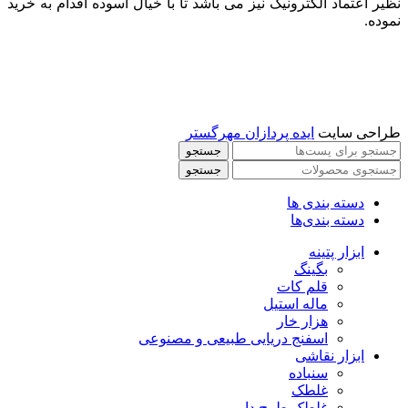
نظیر اعتماد الکترونیک نیز می باشد تا با خیال آسوده اقدام به خرید
نموده.
طراحی سایت
ایده پردازان مهرگستر
جستجو
جستجو
دسته بندی ها
دسته بندی‌ها
ابزار پتینه
بگینگ
قلم کات
ماله استیل
هزار خار
اسفنج دریایی طبیعی و مصنوعی
ابزار نقاشی
سنباده
غلطک
غلطک طرح دار