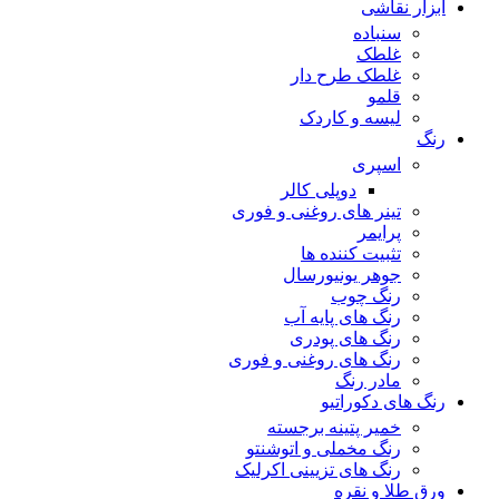
ابزار نقاشی
سنباده
غلطک
غلطک طرح دار
قلمو
لیسه و کاردک
رنگ
اسپری
دوپلی کالر
تینر های روغنی و فوری
پرایمر
تثبیت کننده ها
جوهر یونیورسال
رنگ چوب
رنگ‌ های پایه آب
رنگ های پودری
رنگ‌ های روغنی و فوری
مادر رنگ
رنگ های دکوراتیو
خمیر پتینه برجسته
رنگ مخملی و اتوشنتو
رنگ های تزیینی اکرلیک
ورق طلا و نقره