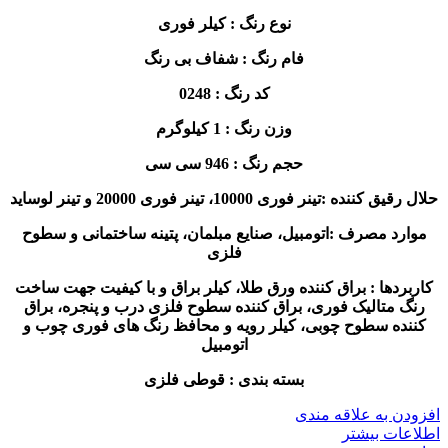
نوع رنگ : کیلر فوری
فام رنگ : شفاف بی رنگ
کد رنگ : 0248
وزن رنگ : 1 کیلوگرم
حجم رنگ : 946 سی سی
حلال رقیق کننده :تینر فوری 10000، تینر فوری 20000 و تینر لوساید
موارد مصرف :اتومبیل، صنایع مبلمان، پتینه ساختمانی و سطوح
فلزی
کاربردها : براق کننده ورق طلا، کیلر براق و با کیفیت جهت ساخت
رنگ متالیک فوری، براق کننده سطوح فلزی درب و پنجره، براق
کننده سطوح چوبی، کیلر رویه و محافظ رنگ های فوری چوب و
اتومبیل
بسته بندی : قوطی فلزی
افزودن به علاقه مندی
اطلاعات بیشتر