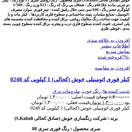
خوش (صادق کحالی S.Kahali)
سری محصول : رنگ روغنی سری 21
نوع رنگ : کیلر
دو جزیی مات( جلا)
فام رنگ : شفاف بی رنگ
کد رنگ : 923
وزن رنگ : 1/500
کیلوگرم
حجم رنگ : 946 سی سی
حلال رقیق کننده : تینر فوری
موارد مصرف
:اتومبیل، صنایع مبلمان، پتینه ساختمانی و سطوح فلزی
کاربردها : کیلر مات و با
کیفیت جهت ساخت رنگ متالیک روغنی، براق کننده و محافظت کننده مجسمه های
پلی استری، تثبیت کننده سطوح فلزی درب و پنجره، براق کننده سطوح چوبی
بسته
بندی : قوطی فلزی
افزودن به علاقه مندی
اطلاعات بیشتر
نمایش سریع
-7%
فروخته شده
افزودن به مقایسه
کیلر فوری اتومبیلی خوش (کحالی) 1 کیلویی کد 0248
تثبیت کننده ها
,
رنگ چوب
,
ملزومات ورق
۱,۴۰۰,۰۰۰
تومان
قیمت اصلی: ۱,۴۰۰,۰۰۰ تومان
بود.
۱,۳۰۰,۰۰۰
تومان
قیمت فعلی: ۱,۳۰۰,۰۰۰ تومان.
کیلر فوری اتومبیلی خوش (کحالی) 1 کیلویی کد 0248
برند : شرکت رنگسازی خوش (صادق کحالی S.Kahali)
سری محصول : رنگ فوری سری 88