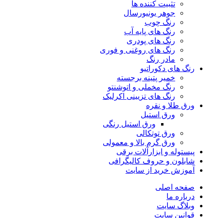
تثبیت کننده ها
جوهر یونیورسال
رنگ چوب
رنگ‌ های پایه آب
رنگ های پودری
رنگ‌ های روغنی و فوری
مادر رنگ
رنگ های دکوراتیو
خمیر پتینه برجسته
رنگ مخملی و اتوشنتو
رنگ های تزیینی اکرلیک
ورق طلا و نقره
ورق استیل
ورق استیل رنگی
ورق توتکالی
ورق گرم بالا و معمولی
پیستوله و ابزارآلات برقی
شابلون و حروف کالیگرافی
آموزش خرید از سایت
صفحه اصلی
درباره ما
وبلاگ سایت
قوانین سایت