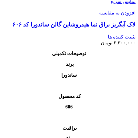
نمایش سریع
افزودن به مقایسه
لاک آبگریز براق نما هیدروشاین گالن ساندورا کد ۶۰۶
تثبیت کننده ها
۲,۳۰۰,۰۰۰
تومان
توضیحات تکمیلی
برند
ساندورا
کد محصول
606
براقیت