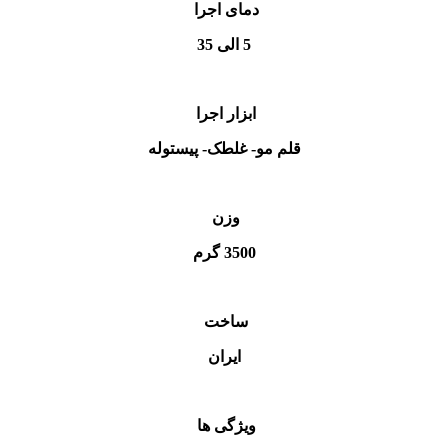
دمای اجرا
5 الی 35
ابزار اجرا
قلم مو- غلطک- پیستوله
وزن
3500 گرم
ساخت
ایران
ویژگی ها