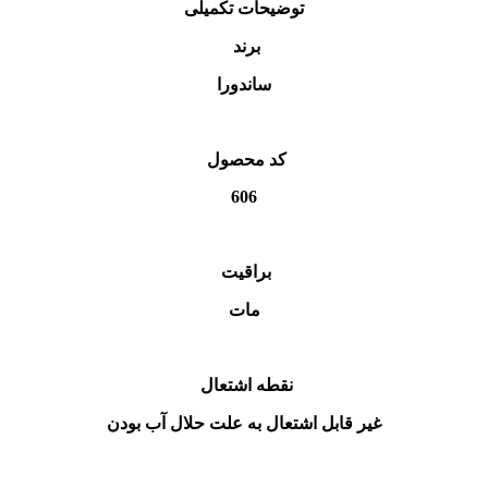
توضیحات تکمیلی
برند
ساندورا
کد محصول
606
براقیت
مات
نقطه اشتعال
غیر قابل اشتعال به علت حلال آب بودن