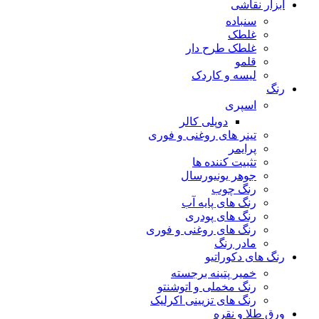
ابزار نقاشی
سنباده
غلطک
غلطک طرح دار
قلمو
لیسه و کاردک
رنگ
اسپری
دوپلی کالر
تینر های روغنی و فوری
پرایمر
تثبیت کننده ها
جوهر یونیورسال
رنگ چوب
رنگ‌ های پایه آب
رنگ های پودری
رنگ‌ های روغنی و فوری
مادر رنگ
رنگ های دکوراتیو
خمیر پتینه برجسته
رنگ مخملی و اتوشنتو
رنگ های تزیینی اکرلیک
ورق طلا و نقره