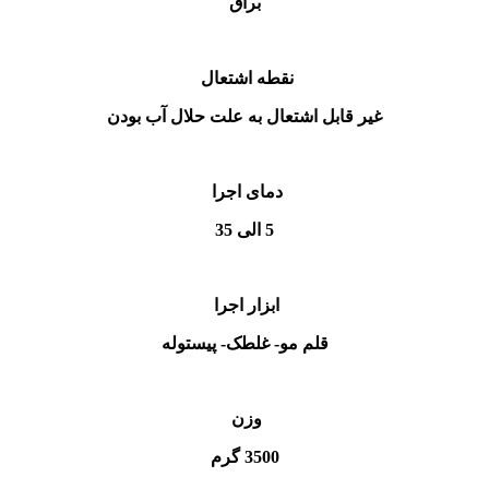
براق
نقطه اشتعال
غیر قابل اشتعال به علت حلال آب بودن
دمای اجرا
5 الی 35
ابزار اجرا
قلم مو- غلطک- پیستوله
وزن
3500 گرم