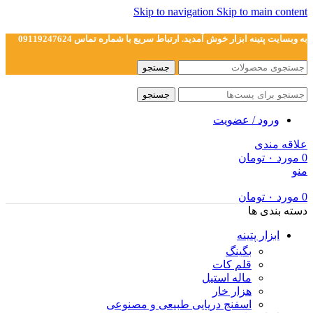
Skip to navigation
Skip to main content
به وبسایت پتینه ابزار خوش آمدید. ارتباط سریع با شماره تماس 09119247624
جستجو
جستجو
ورود / عضویت
علاقه مندی
0
مورد
۰
تومان
منو
0
مورد
۰
تومان
دسته بندی ها
ابزار پتینه
بگینگ
قلم کات
ماله استیل
هزار خار
اسفنج دریایی طبیعی و مصنوعی