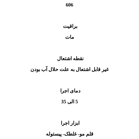
606
براقیت
مات
نقطه اشتعال
غیر قابل اشتعال به علت حلال آب بودن
دمای اجرا
5 الی 35
ابزار اجرا
قلم مو- غلطک- پیستوله