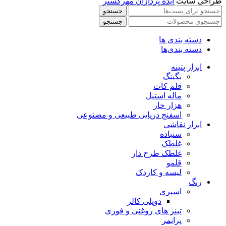
طراحی سایت
ایده پردازان مهرگستر
جستجو
جستجو
دسته بندی ها
دسته بندی‌ها
ابزار پتینه
بگینگ
قلم کات
ماله استیل
هزار خار
اسفنج دریایی طبیعی و مصنوعی
ابزار نقاشی
سنباده
غلطک
غلطک طرح دار
قلمو
لیسه و کاردک
رنگ
اسپری
دوپلی کالر
تینر های روغنی و فوری
پرایمر