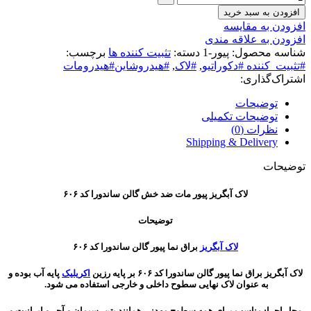
افزودن به سبد خرید
افزودن به مقایسه
افزودن به علاقه مندی
شناسه محصول:
پیور-1
دسته:
تثبیت کننده ها
برچسب:
#تثبیت_کننده #دکوراتیو
,
#لاک
,
#هیدروشاین#هیدرومات
اشتراک‌گذاری:
توضیحات
توضیحات تکمیلی
نظرات (0)
Shipping & Delivery
توضیحات
لاک آبگریز پیور مات ضد خش گالن ساندورا کد ۶۰۶
توضیحات
لاک آبگریز
براق نما پیور گالن ساندورا کد ۶۰۶
لاک آبگریز براق نما پیور گالن ساندورا کد ۶۰۶ بر پایه رزین
اکریلیک
پایه آب بوده و
به عنوان لاک نهایی سطوح داخلی و خارجی استفاده می شود.
محل اجرا: مناسب برای همه سطوح مهدنی همانند بتن، سیمان و آجر و ایرانیت و