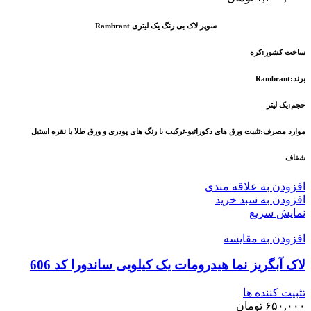
سوپر لاک بی رنگ یک لیتری Rambrant
ساخت کشور:کره
برند:Rambrant
حجم:یک لیتر
موارد مصرف:تثبیت ورق های دکوراتیو-ترکیب با رنگ های پودری و ورق طلا یا نقره استیل
شفاف
افزودن به علاقه مندی
افزودن به سبد خرید
نمایش سریع
افزودن به مقایسه
لاک آبگریز نما هیدرومات یک کیلویی ساندورا کد 606
تثبیت کننده ها
۶۵۰,۰۰۰
تومان