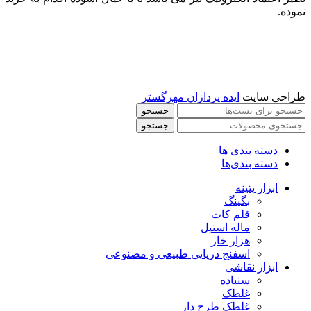
نموده.
طراحی سایت
ایده پردازان مهرگستر
جستجو
جستجو
دسته بندی ها
دسته بندی‌ها
ابزار پتینه
بگینگ
قلم کات
ماله استیل
هزار خار
اسفنج دریایی طبیعی و مصنوعی
ابزار نقاشی
سنباده
غلطک
غلطک طرح دار