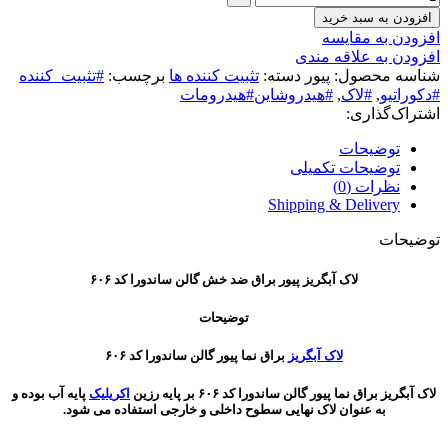
افزودن به سبد خرید
افزودن به مقایسه
افزودن به علاقه مندی
شناسه محصول:
پیور
دسته:
تثبیت کننده ها
برچسب:
#تثبیت_کننده
#دکوراتیو
,
#لاک
,
#هیدروشاین#هیدرومات
اشتراک‌گذاری:
توضیحات
توضیحات تکمیلی
نظرات (0)
Shipping & Delivery
توضیحات
لاک آبگریز پیور براق ضد خش گالن ساندورا کد ۶۰۶
توضیحات
لاک آبگریز
براق نما پیور گالن ساندورا کد ۶۰۶
لاک آبگریز براق نما پیور گالن ساندورا کد ۶۰۶ بر پایه رزین
اکریلیک
پایه آب بوده و
به عنوان لاک نهایی سطوح داخلی و خارجی استفاده می شود.