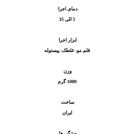
دمای اجرا
5 الی 35
ابزار اجرا
قلم مو- غلطک- پیستوله
وزن
1000 گرم
ساخت
ایران
ویژگی ها