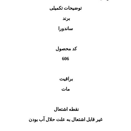
توضیحات تکمیلی
برند
ساندورا
کد محصول
606
براقیت
مات
نقطه اشتعال
غیر قابل اشتعال به علت حلال آب بودن