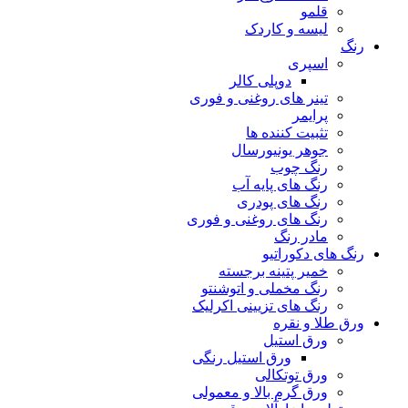
قلمو
لیسه و کاردک
رنگ
اسپری
دوپلی کالر
تینر های روغنی و فوری
پرایمر
تثبیت کننده ها
جوهر یونیورسال
رنگ چوب
رنگ‌ های پایه آب
رنگ های پودری
رنگ‌ های روغنی و فوری
مادر رنگ
رنگ های دکوراتیو
خمیر پتینه برجسته
رنگ مخملی و اتوشنتو
رنگ های تزیینی اکرلیک
ورق طلا و نقره
ورق استیل
ورق استیل رنگی
ورق توتکالی
ورق گرم بالا و معمولی