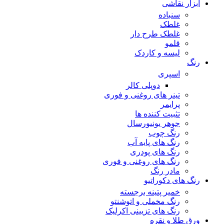
ابزار نقاشی
سنباده
غلطک
غلطک طرح دار
قلمو
لیسه و کاردک
رنگ
اسپری
دوپلی کالر
تینر های روغنی و فوری
پرایمر
تثبیت کننده ها
جوهر یونیورسال
رنگ چوب
رنگ‌ های پایه آب
رنگ های پودری
رنگ‌ های روغنی و فوری
مادر رنگ
رنگ های دکوراتیو
خمیر پتینه برجسته
رنگ مخملی و اتوشنتو
رنگ های تزیینی اکرلیک
ورق طلا و نقره