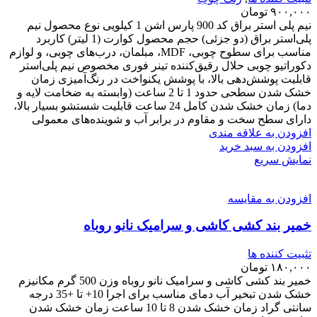
۹۰۰,۰۰۰
تومان
نیم پلی استر براق کد 900 پارس اشن 1 کیلویی نوع محصول نیم
پلی‌استر براق (دو جزئی) حجم محصول کوارت (1 لیتر) کاربرد
مناسب برای سطوح چوبی، MDF، مبلمان، درب‌های چوبی، و لوازم
دکوراتیو چوبی حلال رقیق‌کننده تینر فوری مخصوص نیم پلی‌استر
قابلیت پوشش‌دهی بالا، با پوشش یکنواخت در رنگ‌آمیزی زمان
خشک شدن سطحی حدود 1 تا 2 ساعت (وابسته به ضخامت لایه و
دما) زمان خشک شدن کامل 24 ساعت قابلیت شستشو بسیار بالا،
دارای سطح سخت و مقاوم در برابر آب و شوینده‌های معمولی
افزودن به علاقه مندی
افزودن به سبد خرید
نمایش سریع
افزودن به مقایسه
خمیر بند کشی کاشی و سرامیک نانو روباه
تثبیت کننده ها
۱۸۰,۰۰۰
تومان
خمیر بند کشی کاشی و سرامیک نانو روباه وزن 500 گرم مکانیزم
خشک شدن تبخیر آب دمای مناسب برای اجرا 10+ تا +35 درجه
سانتی گراد زمان خشک شدن 8 تا 10 ساعت زمان خشک شدن