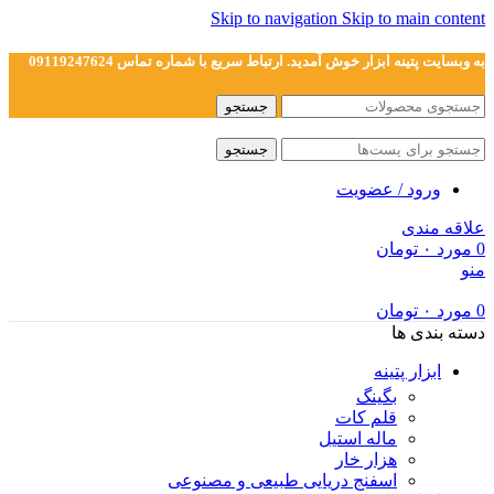
Skip to navigation
Skip to main content
به وبسایت پتینه ابزار خوش آمدید. ارتباط سریع با شماره تماس 09119247624
جستجو
جستجو
ورود / عضویت
علاقه مندی
0
مورد
۰
تومان
منو
0
مورد
۰
تومان
دسته بندی ها
ابزار پتینه
بگینگ
قلم کات
ماله استیل
هزار خار
اسفنج دریایی طبیعی و مصنوعی