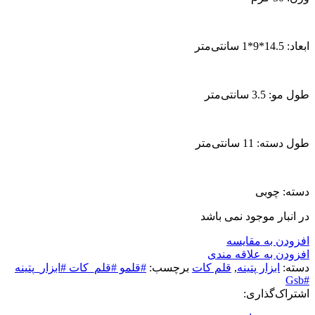
ابعاد: 14.5*9*1 سانتی‌متر
طول مو: 3.5 سانتی‌متر
طول دسته: 11 سانتی‌متر
دسته: چوبی
در انبار موجود نمی باشد
افزودن به مقایسه
افزودن به علاقه مندی
دسته:
ابزار پتینه
,
قلم کات
برچسب:
#قلمو #قلم_کات #ابزار_پتینه
#Gsb
اشتراک‌گذاری: