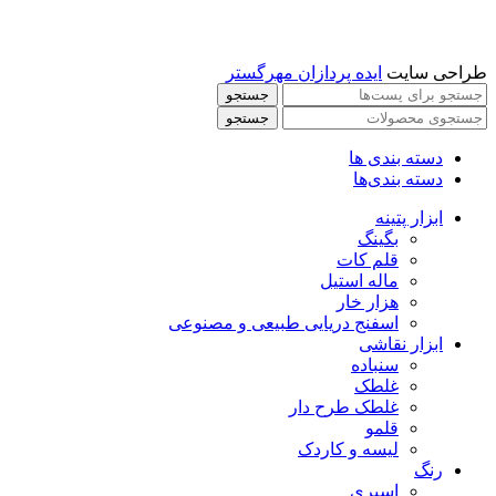
طراحی سایت
ایده پردازان مهرگستر
جستجو
جستجو
دسته بندی ها
دسته بندی‌ها
ابزار پتینه
بگینگ
قلم کات
ماله استیل
هزار خار
اسفنج دریایی طبیعی و مصنوعی
ابزار نقاشی
سنباده
غلطک
غلطک طرح دار
قلمو
لیسه و کاردک
رنگ
اسپری