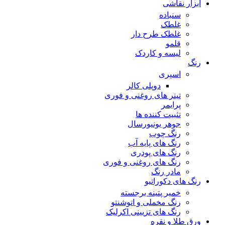
ابزار نقاشی
سنباده
غلطک
غلطک طرح دار
قلمو
لیسه و کاردک
رنگ
اسپری
دوپلی کالر
تینر های روغنی و فوری
پرایمر
تثبیت کننده ها
جوهر یونیورسال
رنگ چوب
رنگ‌ های پایه آب
رنگ های پودری
رنگ‌ های روغنی و فوری
مادر رنگ
رنگ های دکوراتیو
خمیر پتینه برجسته
رنگ مخملی و اتوشنتو
رنگ های تزیینی اکرلیک
ورق طلا و نقره