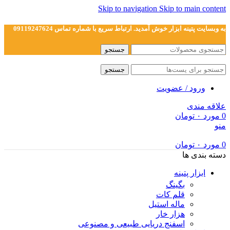
Skip to navigation
Skip to main content
به وبسایت پتینه ابزار خوش آمدید. ارتباط سریع با شماره تماس 09119247624
جستجو
جستجو
ورود / عضویت
علاقه مندی
0
مورد
۰
تومان
منو
0
مورد
۰
تومان
دسته بندی ها
ابزار پتینه
بگینگ
قلم کات
ماله استیل
هزار خار
اسفنج دریایی طبیعی و مصنوعی