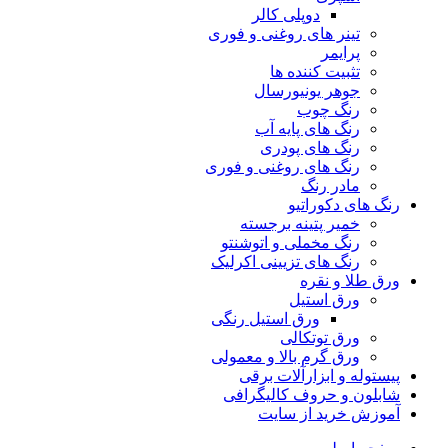
دوپلی کالر
تینر های روغنی و فوری
پرایمر
تثبیت کننده ها
جوهر یونیورسال
رنگ چوب
رنگ‌ های پایه آب
رنگ های پودری
رنگ‌ های روغنی و فوری
مادر رنگ
رنگ های دکوراتیو
خمیر پتینه برجسته
رنگ مخملی و اتوشنتو
رنگ های تزیینی اکرلیک
ورق طلا و نقره
ورق استیل
ورق استیل رنگی
ورق توتکالی
ورق گرم بالا و معمولی
پیستوله و ابزارآلات برقی
شابلون و حروف کالیگرافی
آموزش خرید از سایت