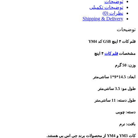
توضیحات
توضیحات تکمیلی
نظرات (0)
Shipping & Delivery
توضیحات
قلم کات ۴ اینچ GSB کد YM4
مشخصات
قلم کات
۴ اینچ
وزن: 50 گرم
ابعاد: 14.5*9*1 سانتی‌متر
طول مو: 3.5 سانتی‌متر
طول دسته: 11 سانتی‌متر
دسته: چوبی
بافت: نرم
کات YM3 و YM4 از محصولات برند جی اس بی هستند.