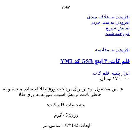
چین
افزودن به علاقه مندی
افزودن به سبد خرید
نمایش سریع
فروخته شده
افزودن به مقایسه
قلم کات- ۳ اینچ GSB کد YM3
ابزار پتینه
,
قلم کات
۱۷۰,۰۰۰
تومان
این محصول بیشتر برای پرداخت ورق طلا استفاده میشه و به
خاطر بافت نرمش آسیب نمیزنه به ورق طلا
مشخصات قلم کات:
وزن: 45 گرم
ابعاد: 14.5*7*1 سانتی‌متر