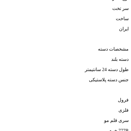
سر تخت
ساخت
ایران
مشخصات دسته
دسته بلند
طول دسته 24 سانتیمتر
جنس دسته پلاستیکی
فرول
فلزی
سری قلم مو
777B خرم