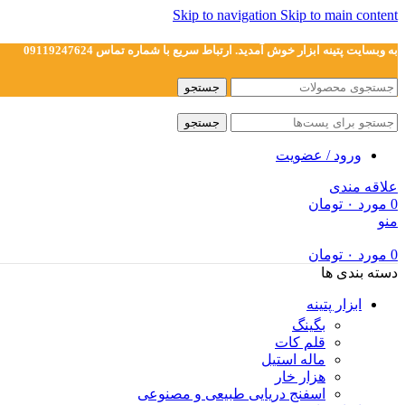
Skip to navigation
Skip to main content
به وبسایت پتینه ابزار خوش آمدید. ارتباط سریع با شماره تماس 09119247624
جستجو
جستجو
ورود / عضویت
علاقه مندی
0
مورد
۰
تومان
منو
0
مورد
۰
تومان
دسته بندی ها
ابزار پتینه
بگینگ
قلم کات
ماله استیل
هزار خار
اسفنج دریایی طبیعی و مصنوعی