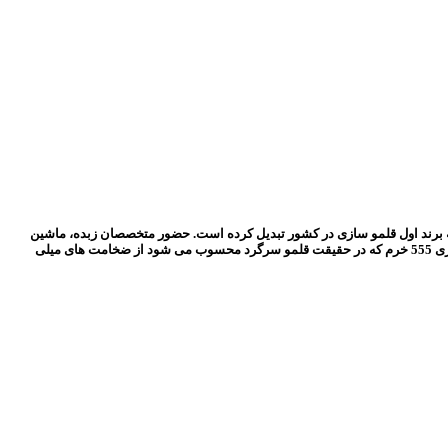
ن برند را، به برند اول قلمو سازی در کشور تبدیل کرده است. حضور متخصصان زبده، ماشین
آلات پیشرفته و استفاده از بهترین مواد اولیه اعم از مو طبیعی حیوانات و مو های شیمیایی با کیفیت خرم را تبدیل به گزینه ای عالی برای هنرجویان و اساتید کرده است. سری 555 خرم که در حقیقت قلمو سرگرد محسوب می شود از ضخامت های میلی