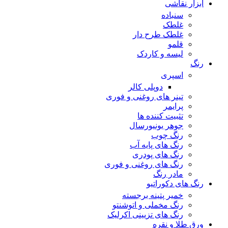
ابزار نقاشی
سنباده
غلطک
غلطک طرح دار
قلمو
لیسه و کاردک
رنگ
اسپری
دوپلی کالر
تینر های روغنی و فوری
پرایمر
تثبیت کننده ها
جوهر یونیورسال
رنگ چوب
رنگ‌ های پایه آب
رنگ های پودری
رنگ‌ های روغنی و فوری
مادر رنگ
رنگ های دکوراتیو
خمیر پتینه برجسته
رنگ مخملی و اتوشنتو
رنگ های تزیینی اکرلیک
ورق طلا و نقره