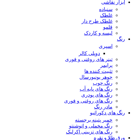
ابزار نقاشی
سنباده
غلطک
غلطک طرح دار
قلمو
لیسه و کاردک
رنگ
اسپری
دوپلی کالر
تینر های روغنی و فوری
پرایمر
تثبیت کننده ها
جوهر یونیورسال
رنگ چوب
رنگ‌ های پایه آب
رنگ های پودری
رنگ‌ های روغنی و فوری
مادر رنگ
رنگ های دکوراتیو
خمیر پتینه برجسته
رنگ مخملی و اتوشنتو
رنگ های تزیینی اکرلیک
ورق طلا و نقره