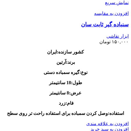
نمایش سریع
افزودن به مقایسه
سنباده گیر ثابت سان
ابزار نقاشی
۱۵۰,۰۰۰
تومان
کشور سازنده:ایران
برند:آرتین
نوع:گیره سمباده دستی
طول:18 سانتیمتر
عرض:8 سانتیمتر
فام:زرد
استفاده:وصل کردن سمباده برای استفاده راحت تر روی سطح
افزودن به علاقه مندی
افزودن به سبد خرید