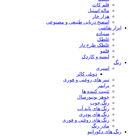
قلم کات
ماله استیل
هزار خار
اسفنج دریایی طبیعی و مصنوعی
ابزار نقاشی
سنباده
غلطک
غلطک طرح دار
قلمو
لیسه و کاردک
رنگ
اسپری
دوپلی کالر
تینر های روغنی و فوری
پرایمر
تثبیت کننده ها
جوهر یونیورسال
رنگ چوب
رنگ‌ های پایه آب
رنگ های پودری
رنگ‌ های روغنی و فوری
مادر رنگ
رنگ های دکوراتیو