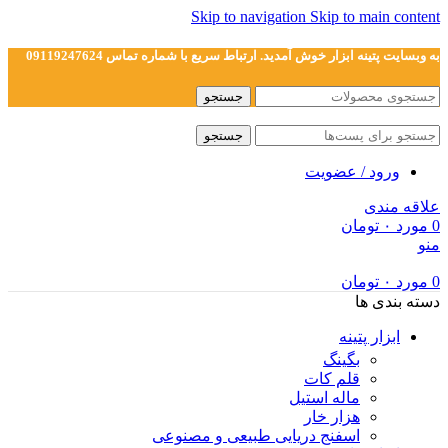
Skip to navigation
Skip to main content
به وبسایت پتینه ابزار خوش آمدید. ارتباط سریع با شماره تماس 09119247624
جستجو
جستجو
ورود / عضویت
علاقه مندی
0
مورد
۰
تومان
منو
0
مورد
۰
تومان
دسته بندی ها
ابزار پتینه
بگینگ
قلم کات
ماله استیل
هزار خار
اسفنج دریایی طبیعی و مصنوعی