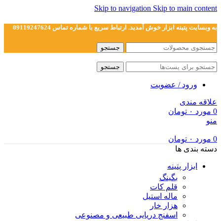
Skip to navigation
Skip to main content
به وبسایت پتینه ابزار خوش آمدید. ارتباط سریع با شماره تماس 09119247624
جستجو
جستجو
ورود / عضویت
علاقه مندی
0
مورد
۰
تومان
منو
0
مورد
۰
تومان
دسته بندی ها
ابزار پتینه
بگینگ
قلم کات
ماله استیل
هزار خار
اسفنج دریایی طبیعی و مصنوعی