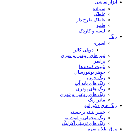
ابزار نقاشی
سنباده
غلطک
غلطک طرح دار
قلمو
لیسه و کاردک
رنگ
اسپری
دوپلی کالر
تینر های روغنی و فوری
پرایمر
تثبیت کننده ها
جوهر یونیورسال
رنگ چوب
رنگ‌ های پایه آب
رنگ های پودری
رنگ‌ های روغنی و فوری
مادر رنگ
رنگ های دکوراتیو
خمیر پتینه برجسته
رنگ مخملی و اتوشنتو
رنگ های تزیینی اکرلیک
ورق طلا و نقره