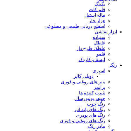
بگینگ
قلم کات
ماله استیل
هزار خار
اسفنج دریایی طبیعی و مصنوعی
ابزار نقاشی
سنباده
غلطک
غلطک طرح دار
قلمو
لیسه و کاردک
رنگ
اسپری
دوپلی کالر
تینر های روغنی و فوری
پرایمر
تثبیت کننده ها
جوهر یونیورسال
رنگ چوب
رنگ‌ های پایه آب
رنگ های پودری
رنگ‌ های روغنی و فوری
مادر رنگ