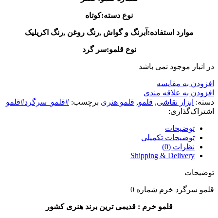
نوع دسته:کوتاه
موارد استفاده:آبرنگ و گواش ,رنگ روغن ,رنگ اکریلیک
نوع قلمو:سر گرد
در انبار موجود نمی باشد
افزودن به مقایسه
افزودن به علاقه مندی
دسته:
ابزار نقاشی
,
قلمو
,
قلمو‌ هنری
برچسب:
#قلمو_سرگرد#قلمو
اشتراک‌گذاری:
توضیحات
توضیحات تکمیلی
نظرات (0)
Shipping & Delivery
توضیحات
قلمو سرگرد خرم شماره 0
قلمو خرم : قدیمی ترین برند هنری کشور