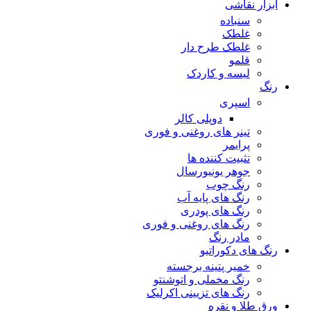
ابزار نقاشی
سنباده
غلطک
غلطک طرح دار
قلمو
لیسه و کاردک
رنگ
اسپری
دوپلی کالر
تینر های روغنی و فوری
پرایمر
تثبیت کننده ها
جوهر یونیورسال
رنگ چوب
رنگ‌ های پایه آب
رنگ های پودری
رنگ‌ های روغنی و فوری
مادر رنگ
رنگ های دکوراتیو
خمیر پتینه برجسته
رنگ مخملی و اتوشنتو
رنگ های تزیینی اکرلیک
ورق طلا و نقره