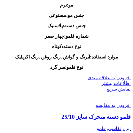
مو:نرم
جنس مو:مصنوعی
جنس دسته:پلاستیک
شماره قلمو:چهار صفر
نوع دسته:کوتاه
موارد استفاده:آبرنگ و گواش ,رنگ روغن ,رنگ اکریلیک
نوع قلمو:سر گرد
افزودن به علاقه مندی
اطلاعات بیشتر
نمایش سریع
افزودن به مقایسه
قلمو دسته متحرک سایز 25/10
ابزار نقاشی
,
قلمو