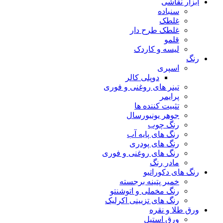
ابزار نقاشی
سنباده
غلطک
غلطک طرح دار
قلمو
لیسه و کاردک
رنگ
اسپری
دوپلی کالر
تینر های روغنی و فوری
پرایمر
تثبیت کننده ها
جوهر یونیورسال
رنگ چوب
رنگ‌ های پایه آب
رنگ های پودری
رنگ‌ های روغنی و فوری
مادر رنگ
رنگ های دکوراتیو
خمیر پتینه برجسته
رنگ مخملی و اتوشنتو
رنگ های تزیینی اکرلیک
ورق طلا و نقره
ورق استیل