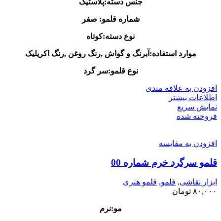
جنس دسته:پلاستیک
شماره قلمو: صفر
نوع دسته:کوتاه
موارد استفاده:آبرنگ و گواش ,رنگ روغن ,رنگ اکریلیک
نوع قلمو:سر گرد
افزودن به علاقه مندی
اطلاعات بیشتر
نمایش سریع
فروخته شده
افزودن به مقایسه
قلمو سرگرد خرم شماره 00
ابزار نقاشی
,
قلمو
,
قلمو‌ هنری
۸۰,۰۰۰
تومان
مو:نرم