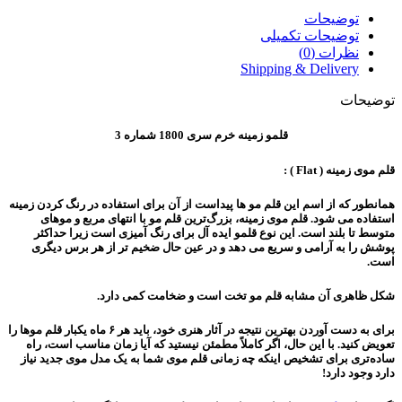
توضیحات
توضیحات تکمیلی
نظرات (0)
Shipping & Delivery
توضیحات
قلمو زمینه خرم سری 1800 شماره 3
قلم موی زمینه ( Flat ) :
همانطور که از اسم این قلم مو ها پیداست از آن برای استفاده در رنگ کردن زمینه
استفاده می شود. قلم موی زمینه، بزرگ‌ترین قلم مو با انتهای مربع و موهای
متوسط تا بلند است. این نوع قلمو ایده آل برای رنگ آمیزی است زیرا حداکثر
پوشش را به آرامی و سریع می دهد و در عین حال ضخیم تر از هر برس دیگری
است.
شکل ظاهری آن مشابه قلم مو تخت است و ضخامت کمی دارد.
برای به دست آوردن بهترین نتیجه در آثار هنری خود، باید هر ۶ ماه یکبار قلم موها را
تعویض کنید. با این حال، اگر کاملاً مطمئن نیستید که آیا زمان مناسب است، راه
ساده‌تری برای تشخیص اینکه چه زمانی قلم موی شما به یک مدل موی جدید نیاز
دارد وجود دارد!