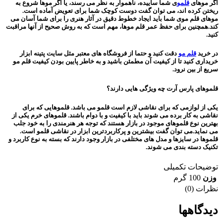
اگر موهای
قلمو
ی شما ساییده، ناهموار به نظر می رسند، یا اگر موها شروع به
ریختن کرده اند، می توان گفت دوست کوچک شما برای تعویض آماده است.
موهای قلم موی شما باید ایجاد خطوط دقیق در آثار هنری را برای شما آسان می
کند.همچنین برای حفظ عمر قلم موها، مهم است که به روش صحیح از آنها مراقبت
کنید.
در خرید
قلم مو
دقت کنید و حتما از فروشگاه های معتبر مثل سایت پتینه ابزار
خریداری کنید تا از کیفیت آن مطمئن باشید و به خاطر پایین بودن کیفیت قلم مو
سریع از بین نرود.
قلموهای پارس آرت چه ویژگی هایی دارند؟
یکی از لوازمی که برای نقاشی لازم است قلمو می باشد. قلموهایی که برای
نقاشی به کار برده می شوند باید با کیفیت و با دوام باشند. قلموهای خرم یکی از
بهترین نوع قلموهای موجود در بازار هستند که توجه هر هنرمندی را به خود جلب
می نماید.می توان گفت بیشترین و پرکاربردترین ابزار در نقاشی قلمو است.
قلموها در سایزها و مدل های مختلفی در بازار وجود دارند که بسته به نوع کاربرد و
تکنیک دسته بندی می شوند.
توضیحات تکمیلی
وزن
100 گرم
نظرات (0)
دیدگاهها