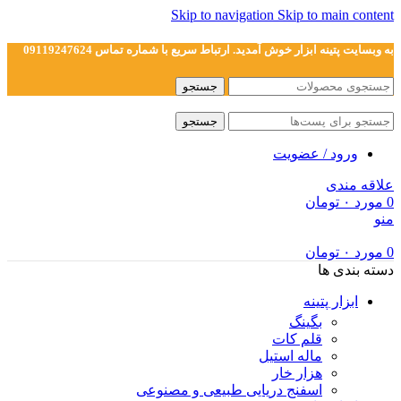
Skip to navigation
Skip to main content
به وبسایت پتینه ابزار خوش آمدید. ارتباط سریع با شماره تماس 09119247624
جستجو
جستجو
ورود / عضویت
علاقه مندی
0
مورد
۰
تومان
منو
0
مورد
۰
تومان
دسته بندی ها
ابزار پتینه
بگینگ
قلم کات
ماله استیل
هزار خار
اسفنج دریایی طبیعی و مصنوعی