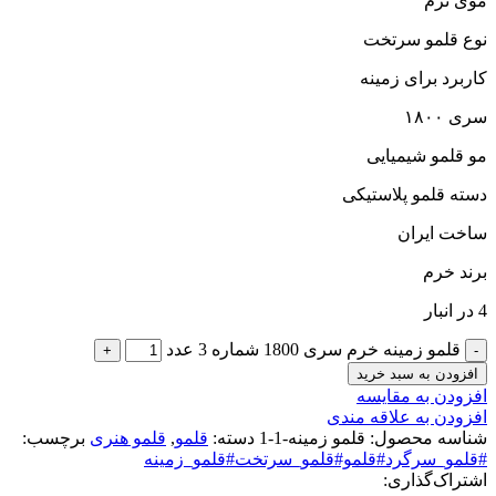
موی نرم
نوع قلمو سرتخت
کاربرد برای زمینه
سری ۱۸۰۰
مو قلمو شیمیایی
دسته قلمو پلاستیکی
ساخت ایران
برند خرم
4 در انبار
قلمو زمینه خرم سری 1800 شماره 3 عدد
افزودن به سبد خرید
افزودن به مقایسه
افزودن به علاقه مندی
شناسه محصول:
قلمو زمینه-1-1
دسته:
قلمو
,
قلمو‌ هنری
برچسب:
#قلمو_سرگرد#قلمو#قلمو_سرتخت#قلمو_زمینه
اشتراک‌گذاری: