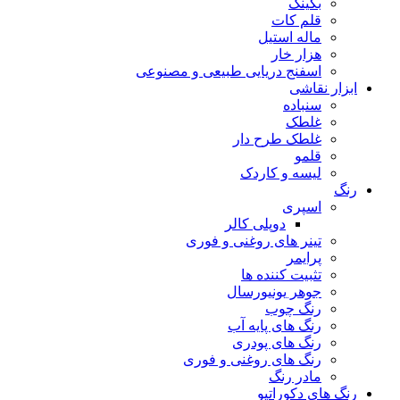
بگینگ
قلم کات
ماله استیل
هزار خار
اسفنج دریایی طبیعی و مصنوعی
ابزار نقاشی
سنباده
غلطک
غلطک طرح دار
قلمو
لیسه و کاردک
رنگ
اسپری
دوپلی کالر
تینر های روغنی و فوری
پرایمر
تثبیت کننده ها
جوهر یونیورسال
رنگ چوب
رنگ‌ های پایه آب
رنگ های پودری
رنگ‌ های روغنی و فوری
مادر رنگ
رنگ های دکوراتیو