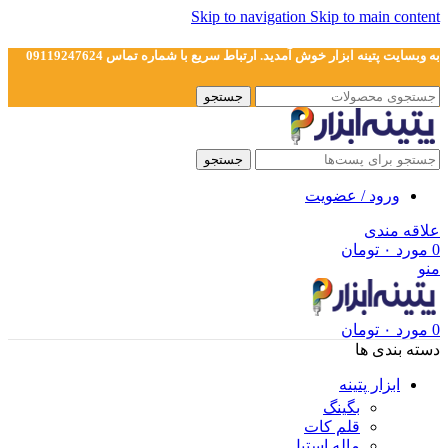
Skip to navigation
Skip to main content
به وبسایت پتینه ابزار خوش آمدید. ارتباط سریع با شماره تماس 09119247624
جستجو
جستجو
ورود / عضویت
علاقه مندی
0
مورد
۰
تومان
منو
0
مورد
۰
تومان
دسته بندی ها
ابزار پتینه
بگینگ
قلم کات
ماله استیل