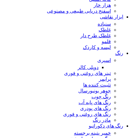
هزار خار
اسفنج دریایی طبیعی و مصنوعی
ابزار نقاشی
سنباده
غلطک
غلطک طرح دار
قلمو
لیسه و کاردک
رنگ
اسپری
دوپلی کالر
تینر های روغنی و فوری
پرایمر
تثبیت کننده ها
جوهر یونیورسال
رنگ چوب
رنگ‌ های پایه آب
رنگ های پودری
رنگ‌ های روغنی و فوری
مادر رنگ
رنگ های دکوراتیو
خمیر پتینه برجسته