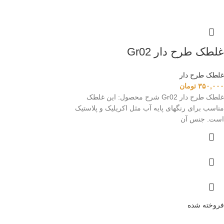
غلطک طرح دار Gr02
غلطک طرح دار
۳۵۰,۰۰۰
تومان
غلطک طرح دار Gr02 شرح محصول: این غلطک
مناسب برای رنگهای پایه آب مثل اکریلیک و پلاستیک
است. جنس آن
فروخته شده