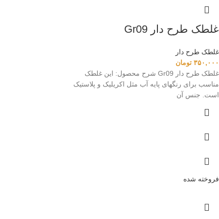
غلطک طرح دار Gr09
غلطک طرح دار
۳۵۰,۰۰۰
تومان
غلطک طرح دار Gr09 شرح محصول: این غلطک
مناسب برای رنگهای پایه آب مثل اکریلیک و پلاستیک
است. جنس آن
فروخته شده