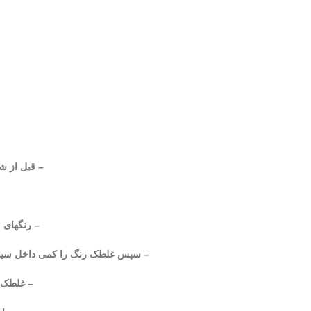
– قبل از شر
– رنگهای 
– سپس غلطک رنگ را کمی داخل سینی ر
– غلطک ر