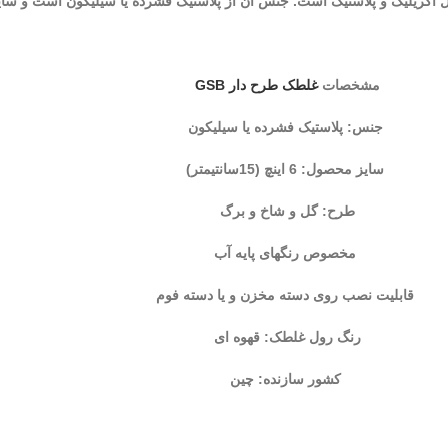
یلیک و پلاستیک است. جنس آن از پلاستیک فشرده یا سیلیکون است و سایز آن 6 اینچ می‌
مشخصات
غلطک طرح دار GSB
جنس: پلاستیک فشرده یا سیلیکون
سایز محصول: 6 اینچ (15سانتیمتر)
طرح: گل و شاخ و برگ
مخصوص رنگهای پایه آب
قابلیت نصب روی دسته مخزن و یا دسته فوم
رنگ رول غلطک: قهوه ای
کشور سازنده: چین