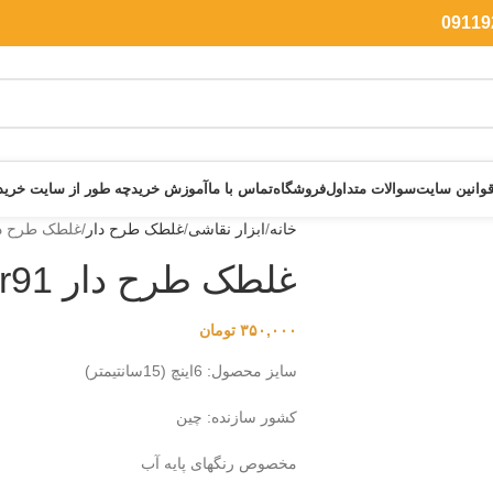
وانین سایت
سوالات متداول
فروشگاه
تماس با ما
آموزش خرید
چه طور از سایت خرید
خانه
ابزار نقاشی
غلطک طرح دار
غلطک طرح دار 1
غلطک طرح دار Gr91
۳۵۰,۰۰۰
تومان
سایز محصول: 6اینچ (15سانتیمتر)
کشور سازنده: چین
مخصوص رنگهای پایه آب