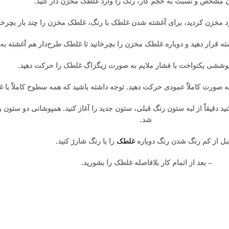
ن مشخص و نسبت به حجم کار، رنگ را وارد غلطک مخزن دار کنید.
رد مخزن کردید، برای آغشته شدن غلطک با رنگ، غلطک مخزن را چند بار بچرخان
 قرار دهید و دوباره غلطک مخزن را بچرخانید تا غلطک طرح‌دار هم آغشته به
پوششی یکنواخت با فشار ملایم به صورت زیگزاگ غلطک را حرکت دهید.
 و به ‌صورت کاملاً عمودی حرکت دهید. توجه داشته باشید که همه سطوح کاملاً ب
 دقیقاً از لبه ستون رنگ قبلی، ستون جدید را آغاز کنید. همپوشانی دو ستون ر
شد.
بل از کم رنگ شدن رنگ دوباره
غلطک
را با رنگ شارژ کنید.
– بعد از اتمام کار بلافاصله غلطک را بشورید.