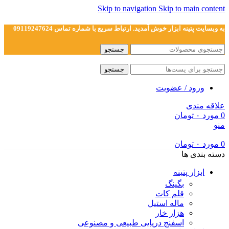
Skip to navigation
Skip to main content
به وبسایت پتینه ابزار خوش آمدید. ارتباط سریع با شماره تماس 09119247624
جستجو
جستجو
ورود / عضویت
علاقه مندی
0
مورد
۰
تومان
منو
0
مورد
۰
تومان
دسته بندی ها
ابزار پتینه
بگینگ
قلم کات
ماله استیل
هزار خار
اسفنج دریایی طبیعی و مصنوعی