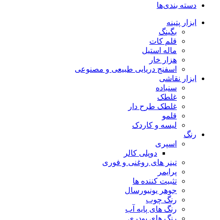
دسته بندی‌ها
ابزار پتینه
بگینگ
قلم کات
ماله استیل
هزار خار
اسفنج دریایی طبیعی و مصنوعی
ابزار نقاشی
سنباده
غلطک
غلطک طرح دار
قلمو
لیسه و کاردک
رنگ
اسپری
دوپلی کالر
تینر های روغنی و فوری
پرایمر
تثبیت کننده ها
جوهر یونیورسال
رنگ چوب
رنگ‌ های پایه آب
رنگ های پودری