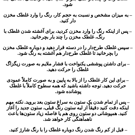
شود.
– به میزان مشخص و نسبت به حجم کار، رنگ را وارد غلطک مخزن
دار کنید.
– پس از اینکه رنگ را وارد مخزن کردید، برای آغشته شدن غلطک با
رنگ، غلطک مخزن را چند بار بچرخانید.
– سپس غلطک طرح‌دار را در دسته قرار دهید و دوباره غلطک مخزن
را بچرخانید تا غلطک طرح‌دار هم آغشته به رنگ شود.
– برای داشتن پوششی یکنواخت با فشار ملایم به صورت زیگزاگ
غلطک را حرکت دهید.
– برای این کار غلطک را از بالا به پایین و به ‌صورت کاملاً عمودی
حرکت دهید. توجه داشته باشید که همه سطوح کاملاً با غلطک
پوشانده شود.
– پس از تمام شدن یک ستون به سراغ ستون بعد بروید. نکته مهم
اینکه دقت کنید دقیقاً از لبه ستون رنگ قبلی، ستون جدید را آغاز
کنید. همپوشانی دو ستون روی هم یا فاصله زیاد ستون‌ها باعث
ناهماهنگی کار خواهد شد.
– قبل از کم رنگ شدن رنگ دوباره غلطک را با رنگ شارژ کنید.