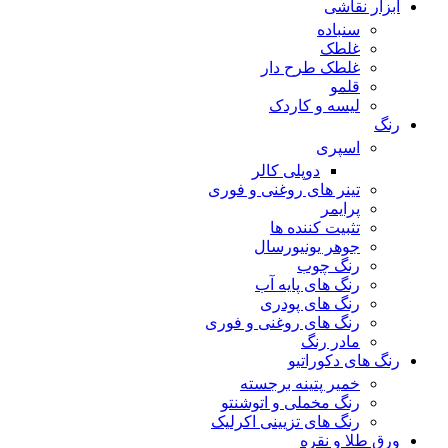
ابزار نقاشی
سنباده
غلطک
غلطک طرح دار
قلمو
لیسه و کاردک
رنگ
اسپری
دوپلی کالر
تینر های روغنی و فوری
پرایمر
تثبیت کننده ها
جوهر یونیورسال
رنگ چوب
رنگ‌ های پایه آب
رنگ های پودری
رنگ‌ های روغنی و فوری
مادر رنگ
رنگ های دکوراتیو
خمیر پتینه برجسته
رنگ مخملی و اتوشنتو
رنگ های تزیینی اکرلیک
ورق طلا و نقره