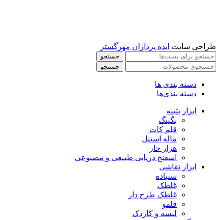
طراحی سایت
ایده پردازان مهرگستر
جستجو
جستجو
دسته بندی ها
دسته بندی‌ها
ابزار پتینه
بگینگ
قلم کات
ماله استیل
هزار خار
اسفنج دریایی طبیعی و مصنوعی
ابزار نقاشی
سنباده
غلطک
غلطک طرح دار
قلمو
لیسه و کاردک