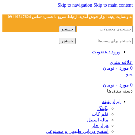
Skip to navigation
Skip to main content
به وبسایت پتینه ابزار خوش آمدید. ارتباط سریع با شماره تماس 09119247624
جستجو
جستجو
ورود / عضویت
علاقه مندی
0
مورد
۰
تومان
منو
0
مورد
۰
تومان
دسته بندی ها
ابزار پتینه
بگینگ
قلم کات
ماله استیل
هزار خار
اسفنج دریایی طبیعی و مصنوعی