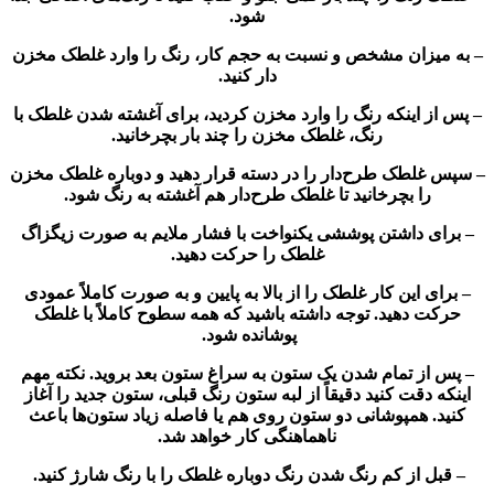
شود.
– به میزان مشخص و نسبت به حجم کار، رنگ را وارد غلطک مخزن
دار کنید.
– پس از اینکه رنگ را وارد مخزن کردید، برای آغشته شدن غلطک با
رنگ، غلطک مخزن را چند بار بچرخانید.
– سپس غلطک طرح‌دار را در دسته قرار دهید و دوباره غلطک مخزن
را بچرخانید تا غلطک طرح‌دار هم آغشته به رنگ شود.
– برای داشتن پوششی یکنواخت با فشار ملایم به صورت زیگزاگ
غلطک را حرکت دهید.
– برای این کار غلطک را از بالا به پایین و به ‌صورت کاملاً عمودی
حرکت دهید. توجه داشته باشید که همه سطوح کاملاً با غلطک
پوشانده شود.
– پس از تمام شدن یک ستون به سراغ ستون بعد بروید. نکته مهم
اینکه دقت کنید دقیقاً از لبه ستون رنگ قبلی، ستون جدید را آغاز
کنید. همپوشانی دو ستون روی هم یا فاصله زیاد ستون‌ها باعث
ناهماهنگی کار خواهد شد.
– قبل از کم رنگ شدن رنگ دوباره غلطک را با رنگ شارژ کنید.