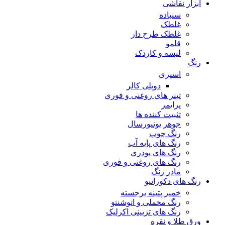
ابزار نقاشی
سنباده
غلطک
غلطک طرح دار
قلمو
لیسه و کاردک
رنگ
اسپری
دوپلی کالر
تینر های روغنی و فوری
پرایمر
تثبیت کننده ها
جوهر یونیورسال
رنگ چوب
رنگ‌ های پایه آب
رنگ های پودری
رنگ‌ های روغنی و فوری
مادر رنگ
رنگ های دکوراتیو
خمیر پتینه برجسته
رنگ مخملی و اتوشنتو
رنگ های تزیینی اکرلیک
ورق طلا و نقره