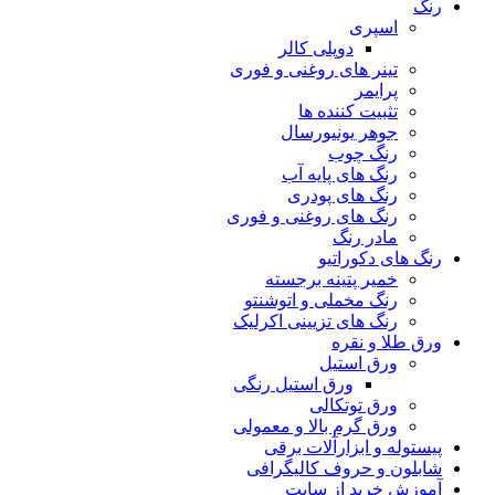
رنگ
اسپری
دوپلی کالر
تینر های روغنی و فوری
پرایمر
تثبیت کننده ها
جوهر یونیورسال
رنگ چوب
رنگ‌ های پایه آب
رنگ های پودری
رنگ‌ های روغنی و فوری
مادر رنگ
رنگ های دکوراتیو
خمیر پتینه برجسته
رنگ مخملی و اتوشنتو
رنگ های تزیینی اکرلیک
ورق طلا و نقره
ورق استیل
ورق استیل رنگی
ورق توتکالی
ورق گرم بالا و معمولی
پیستوله و ابزارآلات برقی
شابلون و حروف کالیگرافی
آموزش خرید از سایت