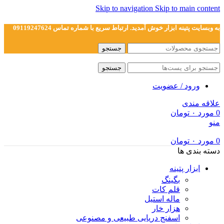
Skip to navigation
Skip to main content
به وبسایت پتینه ابزار خوش آمدید. ارتباط سریع با شماره تماس 09119247624
جستجو
جستجو
ورود / عضویت
علاقه مندی
0
مورد
۰
تومان
منو
0
مورد
۰
تومان
دسته بندی ها
ابزار پتینه
بگینگ
قلم کات
ماله استیل
هزار خار
اسفنج دریایی طبیعی و مصنوعی