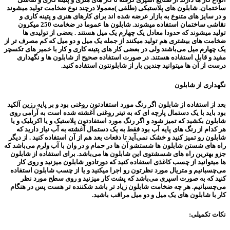
ساختمان. شابلون های پلاستیکی (طلقی )معمولا درچند نوع ضخامت تولید میشوند
و در سایز های متنوع به بازار عرضه شده اند برای کارهای هنری و پتینه کاری و
نقاشی ساختمان استفاده میشوند. شابلون ها عموما در ضخامت 250 میکرون
تولید میشوند که حدودا معادل یک چهارم یک میل هستند . بعضی از تولیدی ها
ضخامت های بیشتری هم تولید میکنند از جمله یک میل و دو میل که کم مصرف تر از
یک چهارم میل می‌باشند ولی در بعضی کار های پتینه کاری و کار با خمیر های تکسچر
مفید و قابل استفاده هستند. در صورت استفاده صحیح از شابلون ها و نگهداری
درست از آن ها میتوانید چندین بار از شابلونتون استفاده کنید.
نگهداری از شابلون
بعد از استفاده از شابلون اگر رنگ مورد استفادتون روغنی بود و بر پایه رزین آلکید
بود باید با یک دستمال پارچه ای که به تینر روغنی آغشته شده است به آرامی روی
شابلون بکشید که تمیز شود و اگر رنگ مورد استفادتون پلاستیک و یا اکریلیک و یا
هر کدام از رنگ های پایه آب بود فقط به یک دستمال آغشته به آب نیاز دارید که
شابلون رو تمیز کنید و خشک نمی‌آید تا دفعات بعد هم از آن استفاده کنید . از دیگر
راه های شستن شابلون ها شستشو آن ها در حمام و در وان با آب ولرم می‌باشد که
جزو بهترین راه های شسشتوی این شابلون ها می‌باشد. برای استفاده از شابلون
ها میتوانید از چسب کاغذی استفاده کنید که دورتادور شابلون میزنید و روی کار
می‌چسبانیم و متریال مورد نظرتون رو اجرا میکنید و یا از چسب شابلون استفاده
کنید که به صورت اسپری می‌باشد که پشت کار میزنید و روی سطح مورد نظر
می‌چسبانیم. هر چه ضخامت شابلون زیاد تر باشد شکننده تر هست پس در هنگام
کار با شابلون های یک میل و دو میل مراقب باشید.
نکات تکمیلی: