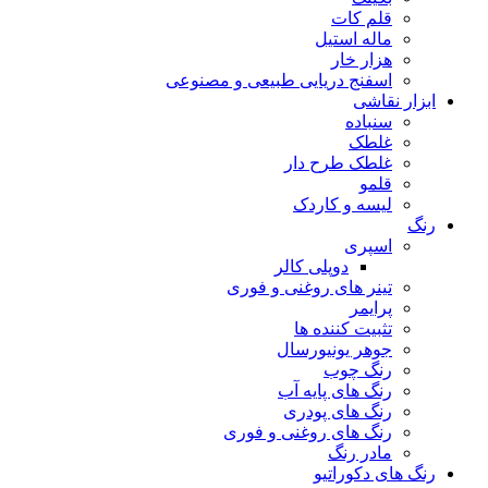
قلم کات
ماله استیل
هزار خار
اسفنج دریایی طبیعی و مصنوعی
ابزار نقاشی
سنباده
غلطک
غلطک طرح دار
قلمو
لیسه و کاردک
رنگ
اسپری
دوپلی کالر
تینر های روغنی و فوری
پرایمر
تثبیت کننده ها
جوهر یونیورسال
رنگ چوب
رنگ‌ های پایه آب
رنگ های پودری
رنگ‌ های روغنی و فوری
مادر رنگ
رنگ های دکوراتیو