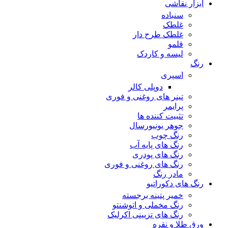
ابزار نقاشی
سنباده
غلطک
غلطک طرح دار
قلمو
لیسه و کاردک
رنگ
اسپری
دوپلی کالر
تینر های روغنی و فوری
پرایمر
تثبیت کننده ها
جوهر یونیورسال
رنگ چوب
رنگ‌ های پایه آب
رنگ های پودری
رنگ‌ های روغنی و فوری
مادر رنگ
رنگ های دکوراتیو
خمیر پتینه برجسته
رنگ مخملی و اتوشنتو
رنگ های تزیینی اکرلیک
ورق طلا و نقره