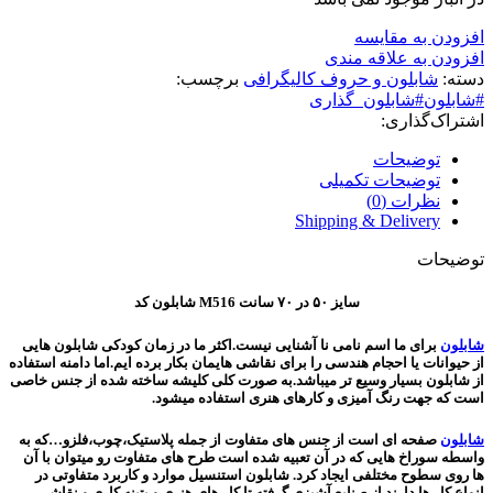
افزودن به مقایسه
افزودن به علاقه مندی
دسته:
شابلون و حروف کالیگرافی
برچسب:
#شابلون#شابلون_گذاری
اشتراک‌گذاری:
توضیحات
توضیحات تکمیلی
نظرات (0)
Shipping & Delivery
توضیحات
شابلون کد M516 سایز ۵۰ در ۷۰ سانت
شابلون
برای ما اسم نامی نا آشنایی نیست.اکثر ما در زمان کودکی شابلون هایی
از حیوانات یا احجام هندسی را برای نقاشی هایمان بکار برده ایم.اما دامنه استفاده
از شابلون بسیار وسیع تر میباشد.به صورت کلی کلیشه ساخته شده از جنس خاصی
است که جهت رنگ آمیزی و کارهای هنری استفاده میشود.
شابلون
صفحه ای است از جنس های متفاوت از جمله پلاستیک،چوب،فلزو…که به
واسطه سوراخ هایی که در آن تعبیه شده است طرح های متفاوت رو میتوان با آن
ها روی سطوح مختلفی ایجاد کرد. شابلون استنسیل موارد و کاربرد متفاوتی در
انواع کار ها دارند از صنایع آشپزی گرفته تا کار های هنری و پتینه کاری و نقاشی