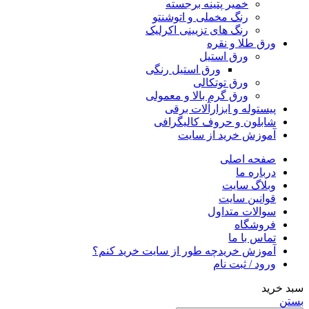
خمیر پتینه برجسته
رنگ مخملی و اتوشنتو
رنگ های تزیینی اکرلیک
ورق طلا و نقره
ورق استیل
ورق استیل رنگی
ورق توتکالی
ورق گرم بالا و معمولی
پیستوله و ابزارآلات برقی
شابلون و حروف کالیگرافی
آموزش خرید از سایت
صفحه اصلی
درباره ما
وبلاگ سایت
قوانین سایت
سوالات متداول
فروشگاه
تماس با ما
آموزش خرید
چه طور از سایت خرید کنم؟
ورود / ثبت نام
سبد خرید
بستن