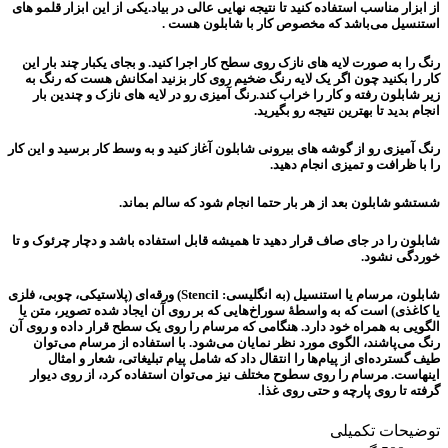
از ابزار مناسب استفاده کنید تا نتیجه نهایی عالی در بیاد.یکی از این ابزار قلمو های
استنسیل می‌باشد که مخصوص کار با شابلون هست .
رنگ را به صورت لایه های نازک روی سطح کار اجرا کنید. و بجای یکبار چند بار این
کار را بکنید چون اگر یک لایه رنگ ضخیم روی کار بزنید امکانش هست که رنگ به
زیر شابلون رفته و کار را خراب کند.رنگ آمیزی رو در لایه های نازک و چندین بار
انجام بدید تا بهترین نتیجه رو بگیرید.
رنگ آمیزی رو از گوشه های بیرونی شابلون آغاز کنید و به وسط کار برسید و این کار
را با ظرافت و تمیزی انجام دهید.
شستشو شابلون بعد از هر بار حتما انجام شود که سالم بماند.
شابلون را در جای صاف قرار دهید تا همیشه قابل استفاده باشد و دچار چرئوک و تا
خوردگی نشود.
شابلون، مرسام یا استنسیل (به انگلیسی: Stencil) ورقه‌ای (پلاستیکی، چوبی، فلزی
یا کاغذی) است که به واسطهٔ سوراخ‌هایی که بر روی آن ایجاد شده تصویر، متن یا
الگویی به همراه خود دارد. هنگامی که مرسام را روی یک سطح قرار داده و روی آن
رنگ می‌پاشند، الگوی مورد نظر نمایان می‌شود. با استفاده از مرسام می‌توان
طیف گسترده‌ای از پیام‌ها را انتقال داد که شامل پیام تبلیغاتی، شعار و امثال
اینهاست. مرسام را روی سطوح مختلف نیز می‌توان استفاده کرد، از روی دیوار
گرفته تا روی پارچه و حتی روی غذا.
توضیحات تکمیلی