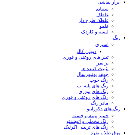
ابزار نقاشی
سنباده
غلطک
غلطک طرح دار
قلمو
لیسه و کاردک
رنگ
اسپری
دوپلی کالر
تینر های روغنی و فوری
پرایمر
تثبیت کننده ها
جوهر یونیورسال
رنگ چوب
رنگ‌ های پایه آب
رنگ های پودری
رنگ‌ های روغنی و فوری
مادر رنگ
رنگ های دکوراتیو
خمیر پتینه برجسته
رنگ مخملی و اتوشنتو
رنگ های تزیینی اکرلیک
ورق طلا و نقره