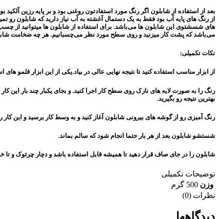
بعد از استفاده از شابلون اگر رنگ مورد استفادتون روغنی بود و بر پایه رزین آلکید ب
از رنگ های پایه آب بود فقط به یک دستمال آغشته به آب نیاز دارید که شابلون رو تمی
های شسشتوی این شابلون ها می‌باشد. برای استفاده از شابلون ها میتوانید از چسب ک
می‌باشد که پشت کار میزنید و روی سطح مورد نظر می‌چسبانیم. هر چه ضخامت شابلون
نکات تکمیلی:
از ابزار مناسب استفاده کنید تا نتیجه نهایی عالی در بیاد.یکی از این ابزار قلمو ه
رنگ را به صورت لایه های نازک روی سطح کار اجرا کنید. و بجای یکبار چند بار این کار 
بهترین نتیجه رو بگیرید.
رنگ آمیزی رو از گوشه های بیرونی شابلون آغاز کنید و به وسط کار برسید و این کار را
شستشو شابلون بعد از هر بار حتما انجام شود که سالم بماند.
شابلون را در جای صاف قرار دهید تا همیشه قابل استفاده باشد و دچار چرئوک و تا 
توضیحات تکمیلی
وزن
500 گرم
نظرات (0)
دیدگاهها