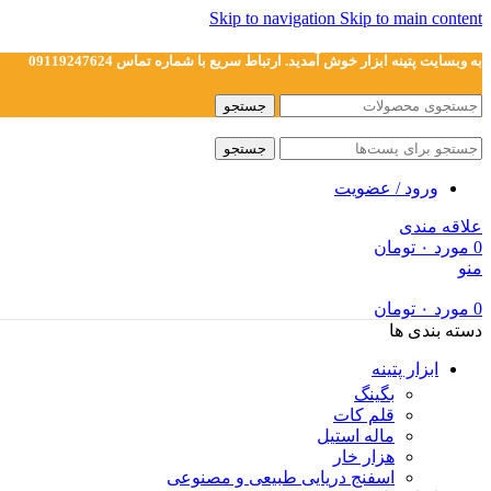
Skip to navigation
Skip to main content
به وبسایت پتینه ابزار خوش آمدید. ارتباط سریع با شماره تماس 09119247624
جستجو
جستجو
ورود / عضویت
علاقه مندی
0
مورد
۰
تومان
منو
0
مورد
۰
تومان
دسته بندی ها
ابزار پتینه
بگینگ
قلم کات
ماله استیل
هزار خار
اسفنج دریایی طبیعی و مصنوعی