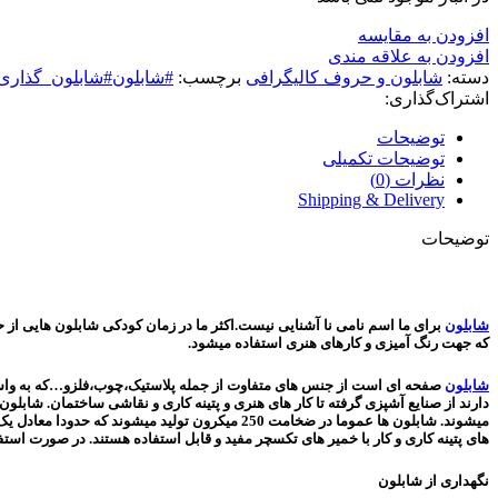
افزودن به مقایسه
افزودن به علاقه مندی
دسته:
شابلون و حروف کالیگرافی
برچسب:
#شابلون#شابلون_گذاری
اشتراک‌گذاری:
توضیحات
توضیحات تکمیلی
نظرات (0)
Shipping & Delivery
توضیحات
شابلون
برای ما اسم نامی نا آشنایی نیست.اکثر ما در زمان کودکی شابلون هایی از 
که جهت رنگ آمیزی و کارهای هنری استفاده میشود.
شابلون
صفحه ای است از جنس های متفاوت از جمله پلاستیک،چوب،فلزو…که به واسطه س
دارند از صنایع آشپزی گرفته تا کار های هنری و پتینه کاری و نقاشی ساختمان. شابلو
میشوند. شابلون ها عموما در ضخامت 250 میکرون ت
های پتینه کاری و کار با خمیر های تکسچر مفید و قابل استفاده هستند. در صورت استفا
نگهداری از شابلون