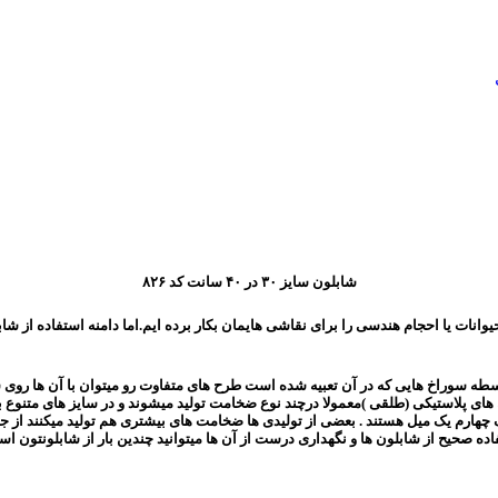
شابلون سایز ۳۰ در ۴۰ سانت کد ۸۲۶
حیوانات یا احجام هندسی را برای نقاشی هایمان بکار برده ایم.اما دامنه استفاده ا
وراخ هایی که در آن تعبیه شده است طرح های متفاوت رو میتوان با آن ها روی سطوح
ن های پلاستیکی (طلقی )معمولا درچند نوع ضخامت تولید میشوند و در سایز های متنوع 
ولید میشوند که حدودا معادل یک چهارم یک میل هستند . بعضی از تولیدی ها ضخامت های بیشتری هم تول
ده صحیح از شابلون ها و نگهداری درست از آن ها میتوانید چندین بار از شابلونتون است